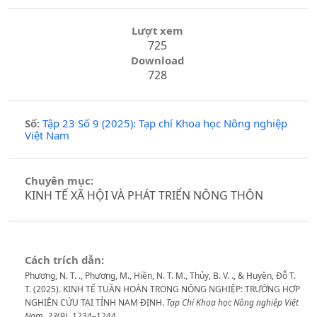
Lượt xem
725
Download
728
Số:
Tập 23 Số 9 (2025): Tạp chí Khoa học Nông nghiệp
Việt Nam
Chuyên mục:
KINH TẾ XÃ HỘI VÀ PHÁT TRIỂN NÔNG THÔN
Cách trích dẫn:
Phương, N. T. ., Phương, M., Hiền, N. T. M., Thủy, B. V. ., & Huyền, Đỗ T.
T. (2025). KINH TẾ TUẦN HOÀN TRONG NÔNG NGHIỆP: TRƯỜNG HỢP
NGHIÊN CỨU TẠI TỈNH NAM ĐỊNH.
Tạp Chí Khoa học Nông nghiệp Việt
Nam
,
23
(9), 1234–1244.