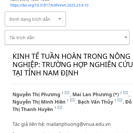
https://doi.org/10.31817/tckhnnvn.2025.23.9.10
Định dạng trích dẫn
Tải trích dẫn
KINH TẾ TUẦN HOÀN TRONG NÔNG
NGHIỆP: TRƯỜNG HỢP NGHIÊN CỨU
TẠI TỈNH NAM ĐỊNH
1
1
Nguyễn Thị Phương
,
Mai Lan Phương (*)
,
1
1
Nguyễn Thị Minh Hiền
,
Bạch Văn Thủy
,
Đỗ
1
Thị Thanh Huyền
Tác giả liên hệ:
mailanphuong@vnua.edu.vn