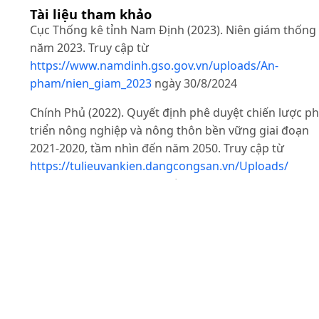
Tài liệu tham khảo
Cục Thống kê tỉnh Nam Định (2023). Niên giám thống
năm 2023. Truy cập từ
https://www.namdinh.gso.gov.vn/uploads/An-
pham/nien_giam_2023
ngày 30/8/2024
Chính Phủ (2022). Quyết định phê duyệt chiến lược ph
triển nông nghiệp và nông thôn bền vững giai đoạn
2021-2020, tầm nhìn đến năm 2050. Truy cập từ
https://tulieuvankien.dangcongsan.vn/Uploads/
2022/2/7/9/QD-150.pdf, ngày 30/8/2024.
Đỗ Hương (2021). Phụ phẩm nông nghiệp: Nguồn tài
nguyên đang bị lãng phí. Truy cập từ
https://baochinhphu.vn/phu-pham-nong-nghiep-
nguon-tai-nguyen-dang-bi-lang-phi-102300165.htm
,
ngày 06/05/2025.
Ellen MacArthur Foundation (2016). Cities and circular