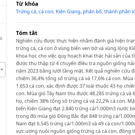
Từ khóa
Trứng cá
,
cá con
,
Kiên Giang
,
phân bố
,
thành phần l
Tóm tắt
NG
Nghiên cứu được thực hiện nhằm đánh giá hiện trạn
trứng cá, cá con ở vùng biển ven bờ và vùng lộng K
khoa học cho việc quy hoạch khai thác hải sản của t
được thu thập từ 4 chuyến điều tra nguồn giống hải
năm 2023 bằng lưới tầng mặt. Kết quả nghiên cứu đã
chiếm 36,4% tổng số trứng cá và 17,6% cá con. Mùa 
1.653 cá con, xác định được 37 loài thuộc 43 họ chi
con. Mùa gió Tây Nam thu được 48.285 trứng cá và 6
họ, chiếm 38% tổng số trứng cá và 22,2% cá con. Mậ
biển Kiên Giang đạt 2.840 trứng cá/1.000m3 nước bi
trong đó mùa gió Đông Bắc đạt 848 trứng cá/1.000m
Nam đạt 6.545 trứng cá/1.000m3 và 49 cá con/1.000
vực ương nuôi nguồn giống trứng cá cá con, đồng th