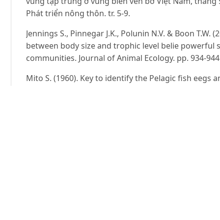
vùng tập trung ở vùng biển ven bờ Việt Nam, tháng 
Phát triển nông thôn. tr. 5-9.
Jennings S., Pinnegar J.K., Polunin N.V. & Boon T.W. 
between body size and trophic level belie powerful s
communities. Journal of Animal Ecology. pp. 934-944
Mito S. (1960). Key to identify the Pelagic fish eegs
waters of Japan. Bull, Fac, Agri, Kyushu Univ. 18(1): 7
Nguyễn Hữu Phụng (1991). Cá bột cá Thu chấm Sco
Schneider) ở vịnh Bắc Bộ, Hội nghị khoa học biển lần
Trang. tr. 224-229.
Nguyễn Hữu Phụng, Lê Trọng Phấn, Nguyễn Nhật Th
Nguyễn Văn Lục (1995). Danh mục cá biển Việt Nam (
thuật, Hà Nội.
Nguyễn Hữu Phụng, Nguyễn Nhật Thi, Nguyễn Phi Đ
mục cá biển Việt Nam (Tập IV). Nhà xuất bản Khoa họ