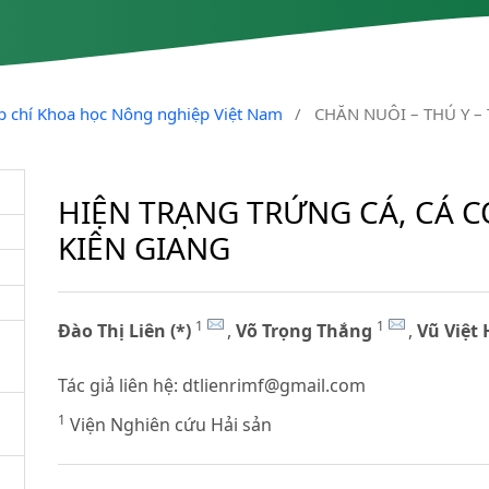
ạp chí Khoa học Nông nghiệp Việt Nam
/
CHĂN NUÔI – THÚ Y –
HIỆN TRẠNG TRỨNG CÁ, CÁ C
KIÊN GIANG
1
1
Đào Thị Liên (*)
,
Võ Trọng Thắng
,
Vũ Việt 
Tác giả liên hệ:
dtlienrimf@gmail.com
1
Viện Nghiên cứu Hải sản