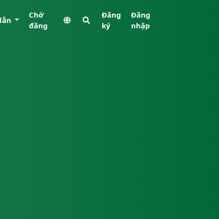
Chờ
Đăng
Đăng
dẫn
đăng
ký
nhập