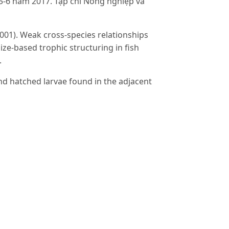
5-6 năm 2017. Tạp chí Nông nghiệp và
(2001). Weak cross-species relationships
ize-based trophic structuring in fish
.
 and hatched larvae found in the adjacent
1-94.
mberomorus guttatus (Bloch and
 thứ III, phần I, Viện Hải Dương học Nha
i, Nguyễn Phi Đính, Đỗ Thị Như Nhung &
Tập III). Nhà xuất bản Khoa học và Kỹ
ính & Đỗ Thị Như Nhung (1997). Danh
c và Kỹ thuật, Hà Nội.