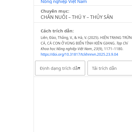
Nông nghiệp Việt Nam
Chuyên mục:
CHĂN NUÔI – THÚ Y – THỦY SẢN
Cách trích dẫn:
Liên, Đào, Thắng, V., & Hà, V. (2025). HIỆN TRẠNG TRỨ
CÁ, CÁ CON Ở VÙNG BIỂN TỈNH KIÊN GIANG.
Tạp Chí
Khoa học Nông nghiệp Việt Nam
,
23
(9), 1171–1180.
https://doi.org/10.31817/tckhnnvn.2025.23.9.04
Định dạng trích dẫn
Tải trích dẫn