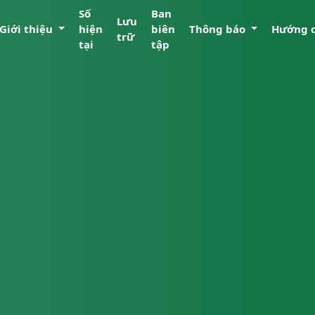
Số
Ban
Lưu
Giới thiệu
hiện
biên
Thông báo
Hướng 
trữ
tại
tập