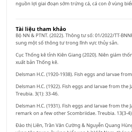
nguồn lợi giai đoạn sớm trứng cá, cá con ở vùng biể
Tài liệu tham khảo
Bộ NN & PTNT. (2022). Thông tư số: 01/2022/TT-BNN
sung một số thông tư trong lĩnh vực thủy sản.
Cục Thống kê tỉnh Kiên Giang (2020). Niên giám thốn
xuất bản Thống kê.
Delsman H.C. (1920-1938). Fish eggs and larvae from t
Delsman H.C. (1922). Fish eggs and larvae from the J
Treubia. 3(1): 33-46.
Delsman H.C. (1931). Fish eggs and larvae from the 
remark on a few other Scombriidae. Treubia. 13(3-4)
Đào thị Liên, Trần Văn Cường & Nguyễn Quang Hùng