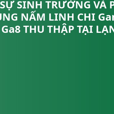
SỰ SINH TRƯỞNG VÀ 
ỦNG NẤM LINH CHI Ga
i Ga8 THU THẬP TẠI L