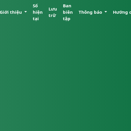
Số
Ban
Lưu
Giới thiệu
hiện
biên
Thông báo
Hướng 
trữ
tại
tập