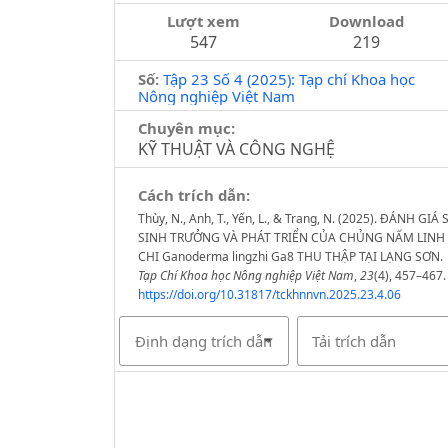
Lượt xem
Download
547
219
Số:
Tập 23 Số 4 (2025): Tạp chí Khoa học
Nông nghiệp Việt Nam
Chuyên mục:
KỸ THUẬT VÀ CÔNG NGHỆ
Cách trích dẫn:
Thùy, N., Anh, T., Yến, L., & Trang, N. (2025). ĐÁNH GIÁ 
SINH TRƯỞNG VÀ PHÁT TRIỂN CỦA CHỦNG NẤM LINH
CHI Ganoderma lingzhi Ga8 THU THẬP TẠI LẠNG SƠN.
Tạp Chí Khoa học Nông nghiệp Việt Nam
,
23
(4), 457–467.
https://doi.org/10.31817/tckhnnvn.2025.23.4.06
Định dạng trích dẫn
Tải trích dẫn