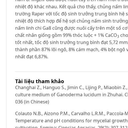
nhiệt độ khác nhau. Kết quả cho thấy, chủng nấm lin
trường Raper với tốc độ sinh trưởng trung bình hệ
nhiệt độ thích hợp để hệ sợi chủng nấm sinh trưởng 
nấm linh chi Ga8 cũng được nuôi cấy trên một số cơ
chất nhân giống gồm 99% thóc luộc + 1% CaCO
cho
3
tốt nhất, tốc độ sinh trưởng trung bình đạt 5,72 mm
thành phần 87% lõi ngô, 8% cám mạch, 4% bột ngô
nhất đạt 6,87%.
Tài liệu tham khảo
Changhai Z., Hanguo S., Jimin C., Lijing P., Miaobin Z
culture medium of Ganoderma lucidum in Zhuhai. Chin
036 (in Chinese)
Colauto N.B., Aizono P.M., Carvalho L.R.M., Paccola-M
Temperature and pH conditions for mycelial growth 
cultivation. Semina: Ciencias Agrarias. 29(2): 307-312