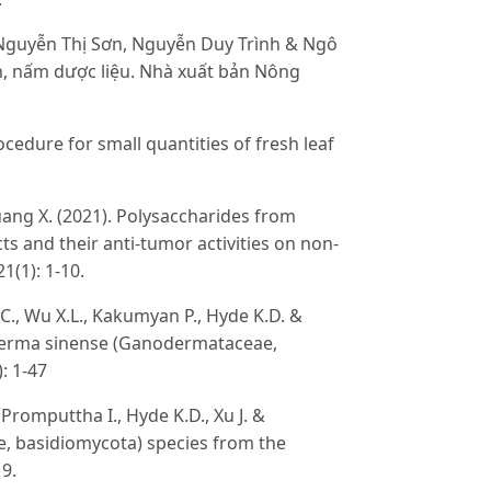
Nguyễn Thị Sơn, Nguyễn Duy Trình & Ngô
n, nấm dược liệu. Nhà xuất bản Nông
rocedure for small quantities of fresh leaf
huang X. (2021). Polysaccharides from
 and their anti-tumor activities on non-
1(1): 1-10.
C., Wu X.L., Kakumyan P., Hyde K.D. &
noderma sinense (Ganodermataceae,
: 1-47
 Promputtha I., Hyde K.D., Xu J. &
, basidiomycota) species from the
19.