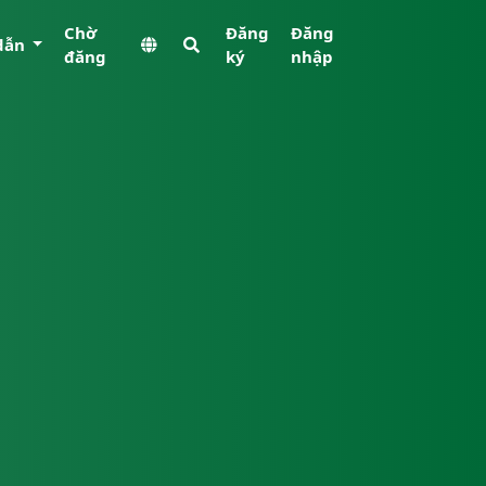
Chờ
Đăng
Đăng
dẫn
đăng
ký
nhập