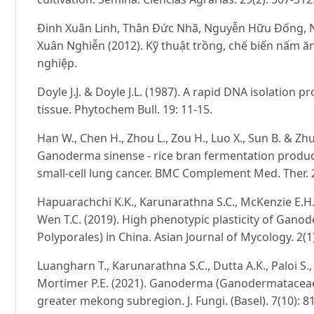
Đinh Xuân Linh, Thân Đức Nhã, Nguyễn Hữu Đống, 
Xuân Nghiễn (2012). Kỹ thuật trồng, chế biến nấm ă
nghiệp.
Doyle J.J. & Doyle J.L. (1987). A rapid DNA isolation p
tissue. Phytochem Bull. 19: 11-15.
Han W., Chen H., Zhou L., Zou H., Luo X., Sun B. & Z
Ganoderma sinense - rice bran fermentation products
small-cell lung cancer. BMC Complement Med. Ther. 2
Hapuarachchi K.K., Karunarathna S.C., McKenzie E.H.
Wen T.C. (2019). High phenotypic plasticity of Ga
Polyporales) in China. Asian Journal of Mycology. 2(1)
Luangharn T., Karunarathna S.C., Dutta A.K., Paloi S.,
Mortimer P.E. (2021). Ganoderma (Ganodermataceae
greater mekong subregion. J. Fungi. (Basel). 7(10): 8