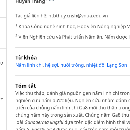
Huyền Trang
Tác giả liên hệ:
ntbthuy.cnsh@vnua.edu.vn
1
Khoa Công nghệ sinh học, Học viện Nông nghiệp 
2
Viện Nghiên cứu và Phát triển Nấm ăn, Nấm dược l
Từ khóa
SỰ
Nấm linh chi
,
hệ sợi
,
nuôi trồng
,
nhiệt độ
,
Lạng Sơn
Tóm tắt
Việc thu thập, đánh giá nguồn gen nấm linh chi tron
nghiên cứu nấm dược liệu. Nghiên cứu nhằm đánh g
triển của chủng nấm linh chi Ga8 mới thu thập tron
chủng nấm này trong sản xuất. Chủng nấm Ga8 thu t
loài
Ganoderma lingzhi
dựa trên đặc điểm hình thái v
nấm
G. lingzhi
Ga8 được nuôi cấy trên năm môi trườ