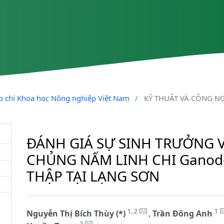
ạp chí Khoa học Nông nghiệp Việt Nam
/
KỸ THUẬT VÀ CÔNG N
ĐÁNH GIÁ SỰ SINH TRƯỞNG V
CHỦNG NẤM LINH CHI Ganode
THẬP TẠI LẠNG SƠN
1, 2
1
Nguyễn Thị Bích Thùy (*)
,
Trần Đông Anh
2