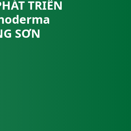
PHÁT TRIỂN
noderma
ẠNG SƠN