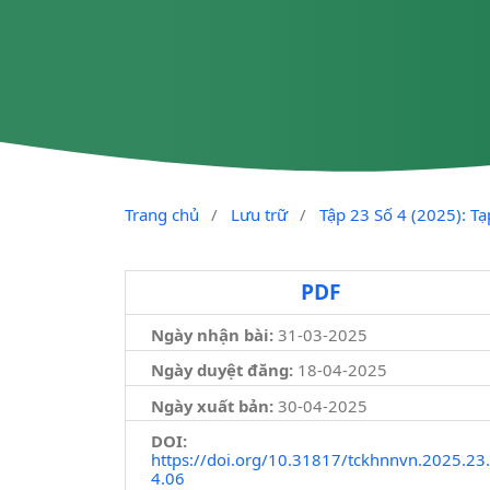
Trang chủ
/
Lưu trữ
/
Tập 23 Số 4 (2025): T
PDF
Ngày nhận bài:
31-03-2025
Ngày duyệt đăng:
18-04-2025
Ngày xuất bản:
30-04-2025
DOI:
https://doi.org/10.31817/tckhnnvn.2025.23.
4.06