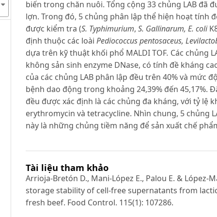
biến trong chăn nuôi. Tổng cộng 33 chủng LAB đã đ
lợn. Trong đó, 5 chủng phân lập thể hiện hoạt tính
được kiểm tra (
S.
Typhimurium
,
S. Gallinarum, E. coli
K
định thuộc các loài
Pediococcus pentosaceus, Levilactob
dựa trên
kỹ thuật khối phổ MALDI TOF
.
Các chủng L
không sản sinh enzyme DNase, có tính đề kháng cao v
của các chủng LAB phân lập đều trên 40% và mức đ
bệnh dao động trong khoảng 24,39% đến 45,17%. Đặc
đều được xác định là các chủng đa kháng, với tỷ lệ kh
erythromycin và tetracycline. Nhìn chung, 5 chủng
này là những chủng tiềm năng để sản xuất chế phẩm
Tài liệu tham khảo
Arrioja-Bretón D., Mani-López E., Palou E. & López-Ma
storage stability of cell-free supernatants from lacti
fresh beef. Food Control. 115(1): 107286.