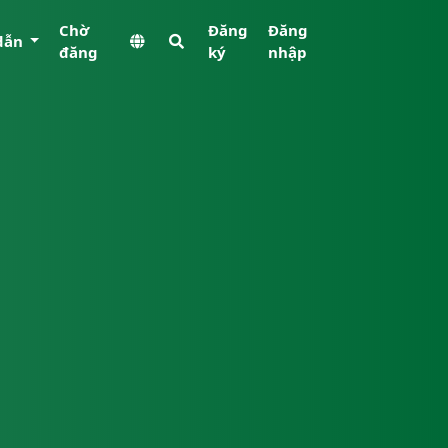
Chờ
Đăng
Đăng
dẫn
đăng
ký
nhập