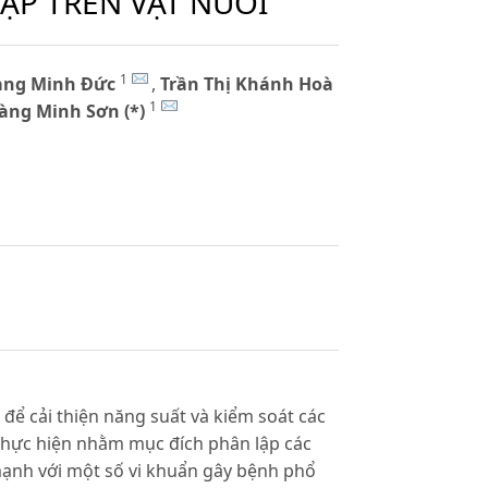
P TRÊN VẬT NUÔI
1
àng Minh Đức
,
Trần Thị Khánh Hoà
1
àng Minh Sơn (*)
 để cải thiện năng suất và kiểm soát các
thực hiện nhằm mục đích phân lập các
mạnh với một số vi khuẩn gây bệnh phổ