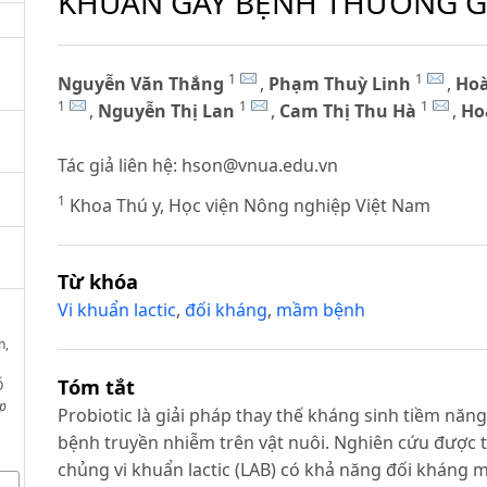
KHUẨN GÂY BỆNH THƯỜNG GẶ
1
1
Nguyễn Văn Thắng
,
Phạm Thuỳ Linh
,
Ho
1
1
1
,
Nguyễn Thị Lan
,
Cam Thị Thu Hà
,
Ho
Tác giả liên hệ:
hson@vnua.edu.vn
1
Khoa Thú y, Học viện Nông nghiệp Việt Nam
Từ khóa
Vi khuẩn lactic
,
đối kháng
,
mầm bệnh
n,
Tóm tắt
Ố
p
Probiotic là giải pháp thay thế kháng sinh tiềm năng
bệnh truyền nhiễm trên vật nuôi. Nghiên cứu được 
chủng vi khuẩn lactic (LAB) có khả năng đối kháng 