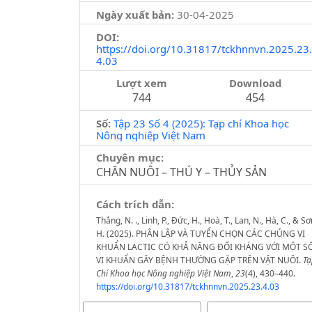
Ngày xuất bản:
30-04-2025
DOI:
https://doi.org/10.31817/tckhnnvn.2025.23.
4.03
Lượt xem
Download
744
454
Số:
Tập 23 Số 4 (2025): Tạp chí Khoa học
Nông nghiệp Việt Nam
Chuyên mục:
CHĂN NUÔI – THÚ Y – THỦY SẢN
Cách trích dẫn:
Thắng, N. ., Linh, P., Đức, H., Hoà, T., Lan, N., Hà, C., & Sơ
H. (2025). PHÂN LẬP VÀ TUYỂN CHỌN CÁC CHỦNG VI
KHUẨN LACTIC CÓ KHẢ NĂNG ĐỐI KHÁNG VỚI MỘT S
VI KHUẨN GÂY BỆNH THƯỜNG GẶP TRÊN VẬT NUÔI.
Tạ
Chí Khoa học Nông nghiệp Việt Nam
,
23
(4), 430–440.
https://doi.org/10.31817/tckhnnvn.2025.23.4.03