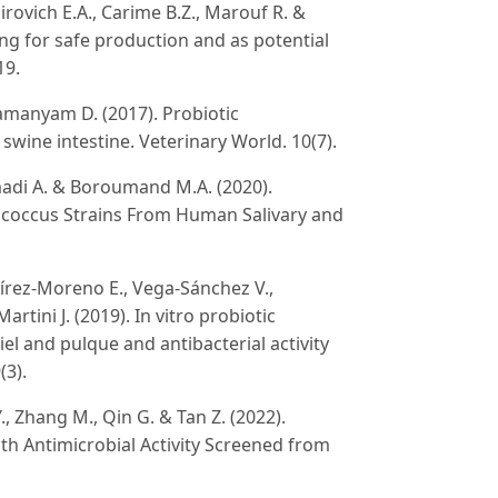
irovich E.A., Carime B.Z., Marouf R. &
ding for safe production and as potential
19.
ramanyam D. (2017). Probiotic
 swine intestine. Veterinary World. 10(7).
hmadi A. & Boroumand M.A. (2020).
rococcus Strains From Human Salivary and
mírez-Moreno E., Vega-Sánchez V.,
tini J. (2019). In vitro probiotic
iel and pulque and antibacterial activity
(3).
., Zhang M., Qin G. & Tan Z. (2022).
ith Antimicrobial Activity Screened from