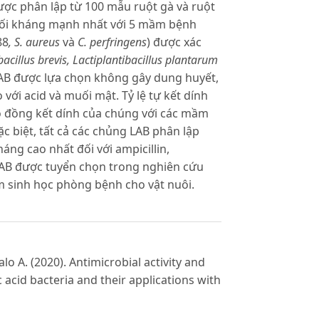
ược phân lập từ 100 mẫu ruột gà và ruột
 đối kháng mạnh nhất với 5 mầm bệnh
88
, S. aureus
và
C. perfringens
) được xác
acillus brevis, Lactiplantibacillus plantarum
AB được lựa chọn không gây dung huyết,
ới acid và muối mật. Tỷ lệ tự kết dính
ộ đồng kết dính của chúng với các mầm
 biệt, tất cả các chủng LAB phân lập
áng cao nhất đối với ampicillin,
 LAB được tuyển chọn trong nghiên cứu
 sinh học phòng bệnh cho vật nuôi.
lo A. (2020). Antimicrobial activity and
c acid bacteria and their applications with