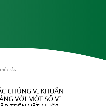
 THỦY SẢN
ÁC CHỦNG VI KHUẨN
ÁNG VỚI MỘT SỐ VI