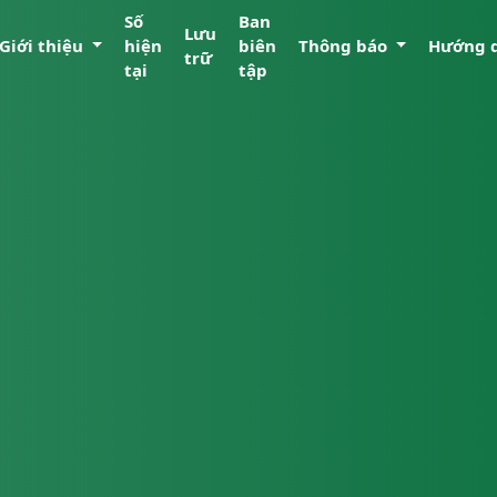
Số
Ban
Lưu
Giới thiệu
hiện
biên
Thông báo
Hướng 
trữ
tại
tập