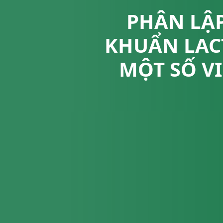
PHÂN LẬP
KHUẨN LAC
MỘT SỐ V