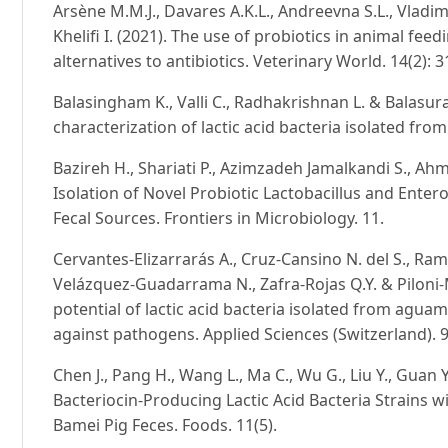
Arsène M.M.J., Davares A.K.L., Andreevna S.L., Vladim
Khelifi I. (2021). The use of probiotics in animal fee
alternatives to antibiotics. Veterinary World. 14(2): 3
Balasingham K., Valli C., Radhakrishnan L. & Balasu
characterization of lactic acid bacteria isolated from
Bazireh H., Shariati P., Azimzadeh Jamalkandi S., A
Isolation of Novel Probiotic Lactobacillus and Ente
Fecal Sources. Frontiers in Microbiology. 11.
Cervantes-Elizarrarás A., Cruz-Cansino N. del S., Ra
Velázquez-Guadarrama N., Zafra-Rojas Q.Y. & Piloni-Mar
potential of lactic acid bacteria isolated from aguam
against pathogens. Applied Sciences (Switzerland). 9
Chen J., Pang H., Wang L., Ma C., Wu G., Liu Y., Guan Y
Bacteriocin-Producing Lactic Acid Bacteria Strains w
Bamei Pig Feces. Foods. 11(5).