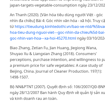
japan-targets-vegetable-consumption ngày 23/12/202
An Thanh (2020). [Văn hóa tiêu dùng người Việt - góc
nhìn đa chiều] Bài 4: Góc nhìn văn hóa - xã hội. Truy c
từ
https://tieudung.kinhtedothi.vn/bao-ve-ntd/%5bva
hoa-tieu-dung-nguoi-viet---goc-nhin-da-chieu%5d-bai-
goc-nhin-van-hoa---xa-hoi-45270.html
ngày 03/10/202
Biao Zhang, Zetian Fu, Jian Huang, Jiegiong Wana,
Shuyao Xu & Liangxian Zhang (2018). Consumers'
perceptions, purchase intention, and willingness to p
a premium price for safe vegetables: A case study of
Beijing, China. Journal of Cleaner Production. 197(1):
1498-1507.
Bộ NN&PTNT (2007). Quyết định số: 106/2007/QĐ-BN
ngày 28/12/2007 Ban hành Quy định về quản lý sản x
và kinh doanh rau an toàn.