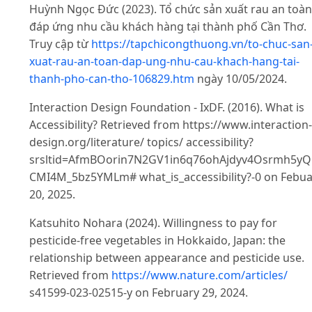
Huỳnh Ngọc Đức (2023). Tổ chức sản xuất rau an toàn
đáp ứng nhu cầu khách hàng tại thành phố Cần Thơ.
Truy cập từ
https://tapchicongthuong.vn/to-chuc-san
xuat-rau-an-toan-dap-ung-nhu-cau-khach-hang-tai-
thanh-pho-can-tho-106829.htm
ngày 10/05/2024.
Interaction Design Foundation - IxDF. (2016). What is
Accessibility? Retrieved from
https://www.interaction-
design.org/literature/ topics/ accessibility?
srsltid=AfmBOorin7N2GV1in6q76ohAjdyv4Osrmh5yQ
CMI4M_5bz5YMLm# what_is_accessibility?-0 on Febua
20, 2025.
Katsuhito Nohara (2024). Willingness to pay for
pesticide-free vegetables in Hokkaido, Japan: the
relationship between appearance and pesticide use.
Retrieved from
https://www.nature.com/articles/
s41599-023-02515-y on February 29, 2024.