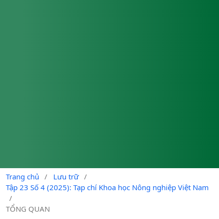
Trang chủ
/
Lưu trữ
/
Tập 23 Số 4 (2025): Tạp chí Khoa học Nông nghiệp Việt Nam
/
TỔNG QUAN