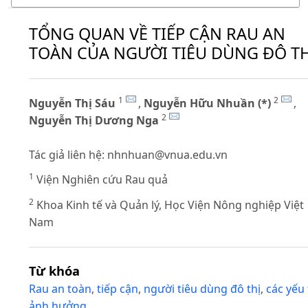
TỔNG QUAN VỀ TIẾP CẬN RAU AN
TOÀN CỦA NGƯỜI TIÊU DÙNG ĐÔ TH
1
2
Nguyễn Thị Sáu
,
Nguyễn Hữu Nhuần (*)
,
2
Nguyễn Thị Dương Nga
Tác giả liên hệ:
nhnhuan@vnua.edu.vn
1
Viện Nghiên cứu Rau quả
2
Khoa Kinh tế và Quản lý, Học Viện Nông nghiệp Việt
Nam
Từ khóa
Rau an toàn
,
tiếp cận
,
người tiêu dùng đô thị
,
các yếu 
ảnh hưởng