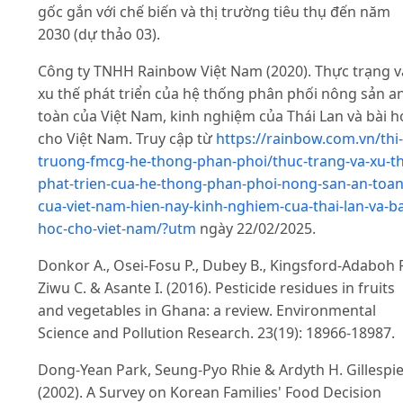
gốc gắn với chế biến và thị trường tiêu thụ đến năm
2030 (dự thảo 03).
Công ty TNHH Rainbow Việt Nam (2020). Thực trạng v
xu thế phát triển của hệ thống phân phối nông sản a
toàn của Việt Nam, kinh nghiệm của Thái Lan và bài h
cho Việt Nam. Truy cập từ
https://rainbow.com.vn/thi-
truong-fmcg-he-thong-phan-phoi/thuc-trang-va-xu-th
phat-trien-cua-he-thong-phan-phoi-nong-san-an-toan
cua-viet-nam-hien-nay-kinh-nghiem-cua-thai-lan-va-ba
hoc-cho-viet-nam/?utm
ngày 22/02/2025.
Donkor A., Osei-Fosu P., Dubey B., Kingsford-Adaboh R
Ziwu C. & Asante I. (2016). Pesticide residues in fruits
and vegetables in Ghana: a review. Environmental
Science and Pollution Research. 23(19): 18966-18987.
Dong-Yean Park, Seung-Pyo Rhie & Ardyth H. Gillespi
(2002). A Survey on Korean Families' Food Decision