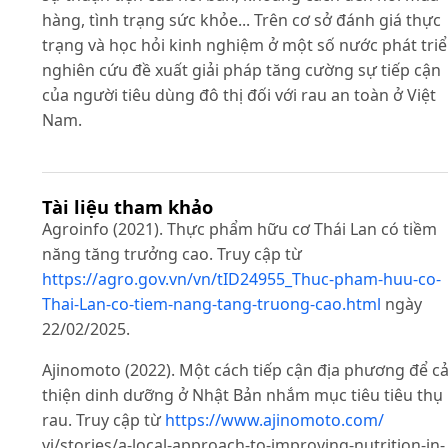
hàng, tình trạng sức khỏe... Trên cơ sở đánh giá thực
trạng và học hỏi kinh nghiệm ở một số nước phát triể
nghiên cứu đề xuất giải pháp tăng cường sự tiếp cận
của người tiêu dùng đô thị đối với rau an toàn ở Việt
Nam.
Tài liệu tham khảo
Agroinfo (2021). Thực phẩm hữu cơ Thái Lan có tiềm
năng tăng trưởng cao. Truy cập từ
https://agro.gov.vn/vn/tID24955_Thuc-pham-huu-co-
Thai-Lan-co-tiem-nang-tang-truong-cao.html
ngày
22/02/2025.
Ajinomoto (2022). Một cách tiếp cận địa phương để cả
thiện dinh dưỡng ở Nhật Bản nhắm mục tiêu tiêu thụ
rau. Truy cập từ
https://www.ajinomoto.com/
vi/stories/a-local-approach-to-improving-nutrition-in-