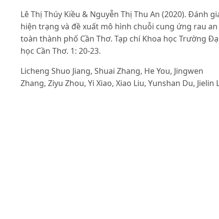
Lê Thị Thúy Kiều & Nguyễn Thị Thu An (2020). Đánh gi
hiện trạng và đề xuất mô hình chuỗi cung ứng rau an
toàn thành phố Cần Thơ. Tạp chí Khoa học Trường Đạ
học Cần Thơ. 1: 20-23.
Licheng Shuo Jiang, Shuai Zhang, He You, Jingwen
Zhang, Ziyu Zhou, Yi Xiao, Xiao Liu, Yunshan Du, Jielin L
Xuan Wang, Yaqi Xin, Yangeng Zheng & Kexin Shang
(2016). Consumers' behaviours and concerns on fres
vegetable purchase and safety in Beijing urban areas,
China. TFood Control. 63: 101-109, ISSN 0956-7135.
Liu R., Pieniak Z. & Verbeke W. (2021). Consumers’
attitudes towards safe vegetables: Evidence from ur
consumers in China. Food Control. 127: 108083.
Macheka L., Spelt E.J.H., Bakker E.-J., van der Vorst J.G.
Luning P.A. (2013). Identification of determinants