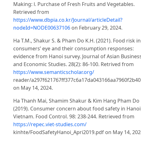
Making: Ⅰ. Purchase of Fresh Fruits and Vegetables.
Retrieved from
https://www.dbpia.co.kr/Journal/articleDetail?
nodeId=NODE00637106
on February 29, 2024.
Ha T.M., Shakur S. & Pham Do K.H. (2021). Food risk in
consumers’ eye and their consumption responses:
evidence from Hanoi survey. Journal of Asian Busines
and Economic Studies. 28(2): 86-100. Retrived from
https://www.semanticscholar.org/
reader/a297f621767ff377c6a17da043166aa7960f2b40
on May 14, 2024.
Ha Thanh Mai, Shamim Shakur & Kim Hang Pham Do
(2019). Consumer concern about food safety in Hanoi
Vietnam. Food Control. 98: 238-244. Retrieved from
https://repec.viet-studies.com/
kinhte/FoodSafetyHanoi_Apri2019.pdf on May 14, 202