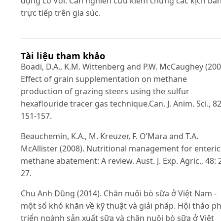
dụng cỏ Voi. Cần nghiên cứu kiểm chứng các kịch bả
trực tiếp trên gia súc.
Tài liệu tham khảo
Boadi, D.A., K.M. Wittenberg and P.W. McCaughey (200
Effect of grain supplementation on methane
production of grazing steers using the sulfur
hexaflouride tracer gas technique.Can. J. Anim. Sci., 82
151-157.
Beauchemin, K.A., M. Kreuzer, F. O’Mara and T.A.
McAllister (2008). Nutritional management for enteric
methane abatement: A review. Aust. J. Exp. Agric., 48: 
27.
Chu Anh Dũng (2014). Chăn nuôi bò sữa ở Việt Nam -
một số khó khăn về kỹ thuật và giải pháp. Hội thảo p
triển ngành sản xuất sữa và chăn nuôi bò sữa ở Việt