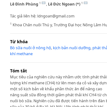
1
1
Lê Đình Phùng
,
Lê Đức Ngoan (*)
Tác giả liên hệ:
ldngoan@gmail.com
1
Khoa Chăn nuôi Thú y, Trường Đại học Nông Lâm H
Từ khóa
Bò sữa nuôi ở nông hộ
,
kịch bản nuôi dưỡng
,
phát thả
khí methane
Tóm tắt
Mục tiêu của nghiên cứu này nhằm ước tính phát thải
lượng khí methane (CH4) từ lên men dạ cỏ và xây dự
một số kịch bản về khẩu phần thức ăn để nâng cao
năng suất sữa đồng thời giảm phát thải khí CH4 từ c
nuôi bò sữa. Nghiên cứu đã được tiến hành trên đàn 
sữa của 30 hộ ở Ba Vì, Hà Nội. Ước tính phát thải khí