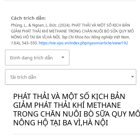
Cách trích dẫn:
Phùng, L., & Ngoan, L. Đức. (2024). PHÁT THẢI VÀ MỘT SỐ KỊCH BẢN
GIẢM PHÁT THẢI KHÍ METHANE TRONG CHĂN NUÔI BÒ SỮA QUY MÔ
NÔNG HỘ TẠI BA VÌ,HÀ NỘI.
Tạp Chí Khoa học Nông nghiệp Việt Nam
,
13
(4), 543–550.
https://vie.vjas.vn/index.php/vjasvn/article/view/192
Định dạng trích dẫn
Tải trích dẫn
PHÁT THẢI VÀ MỘT SỐ KỊCH BẢN
GIẢM PHÁT THẢI KHÍ METHANE
TRONG CHĂN NUÔI BÒ SỮA QUY M
NÔNG HỘ TẠI BA VÌ,HÀ NỘI