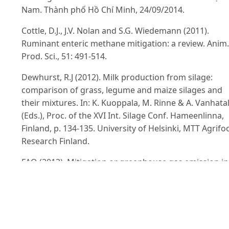
Nam. Thành phố Hồ Chí Minh, 24/09/2014.
Cottle, D.J., J.V. Nolan and S.G. Wiedemann (2011).
Ruminant enteric methane mitigation: a review. Anim.
Prod. Sci., 51: 491-514.
Dewhurst, R.J (2012). Milk production from silage:
comparison of grass, legume and maize silages and
their mixtures. In: K. Kuoppala, M. Rinne & A. Vanhata
(Eds.), Proc. of the XVI Int. Silage Conf. Hameenlinna,
Finland, p. 134-135. University of Helsinki, MTT Agrifo
Research Finland.
FAO (2013). Mitigation or greenhouse gas emission in
livestock production: A review of technical options fo
non- CO2 emission. Rome, Italy, p. 47-51.
Hart, K.J., P.G. Martin, P.A. Foley, D.A. Kenny and T.M.
Boland (2009). Effect of sward dry matter digestibility