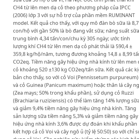
CH4 từ lên men dạ cỏ theo phương pháp của IPCC
(2006) lớp 3 với sự hỗ trợ của phần mềm RUMINANT
model. Kết quả cho thấy, với quy mô đàn bò sữa là 8,7
con/hộ với gần 50% là bò đang vắt sữa; năng suất sữ
trung bình 4,34 tấn/con/chu kỳ 305 ngày; ước tính
lượng khí CH4 từ lên men dạ cỏ phát thải là 590,4 ±
359,8 kg/hộ/năm, tương đương khoảng 14,8 ± 8,99 tấ
CO2eq. Tiềm năng gây hiệu ứng nhà kính từ lên men 
cỏ khoảng 520 ±130 kg CO2eq/tấn sữa. Kết quả các k
bản cho thấy, so với cỏ Voi (Pennissetum purpureum)
và cỏ Guinea (Panicum maximum) hoặc thân lá cây n
(Zea mays; 50% trong khẩu phần), sử dụng cỏ Ruzzi
(Brachiaria ruziziensis) có thể làm tăng 14% lượng sữ
và giảm 9,4% tiềm năng gây hiệu ứng nhà kính. Tăng
sản lượng sữa tiềm năng 5,3% và giảm tiềm năng gây
hiệu ứng nhà kính 3,6% được dự đoán khi khẩu phần
kết hợp cả cỏ Voi và cây ngô ủ (tỷ lệ 50:50) so với chỉ s