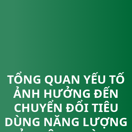
TỔNG QUAN YẾU TỐ
ẢNH HƯỞNG ĐẾN
CHUYỂN ĐỔI TIÊU
DÙNG NĂNG LƯỢNG