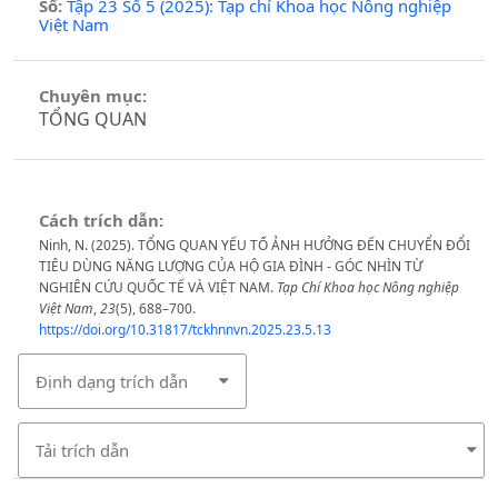
Số:
Tập 23 Số 5 (2025): Tạp chí Khoa học Nông nghiệp
Việt Nam
Chuyên mục:
TỔNG QUAN
Cách trích dẫn:
Ninh, N. (2025). TỔNG QUAN YẾU TỐ ẢNH HƯỞNG ĐẾN CHUYỂN ĐỔI
TIÊU DÙNG NĂNG LƯỢNG CỦA HỘ GIA ĐÌNH - GÓC NHÌN TỪ
NGHIÊN CỨU QUỐC TẾ VÀ VIỆT NAM.
Tạp Chí Khoa học Nông nghiệp
Việt Nam
,
23
(5), 688–700.
https://doi.org/10.31817/tckhnnvn.2025.23.5.13
Định dạng trích dẫn
Tải trích dẫn