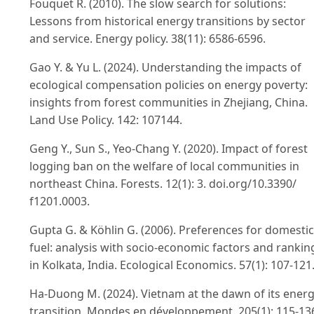
Fouquet R. (2010). The slow search for solutions:
Lessons from historical energy transitions by sector
and service. Energy policy. 38(11): 6586-6596.
Gao Y. & Yu L. (2024). Understanding the impacts of
ecological compensation policies on energy poverty:
insights from forest communities in Zhejiang, China.
Land Use Policy. 142: 107144.
Geng Y., Sun S., Yeo-Chang Y. (2020). Impact of forest
logging ban on the welfare of local communities in
northeast China. Forests. 12(1): 3. doi.org/10.3390/
f1201.0003.
Gupta G. & Köhlin G. (2006). Preferences for domestic
fuel: analysis with socio-economic factors and rankin
in Kolkata, India. Ecological Economics. 57(1): 107-121
Ha-Duong M. (2024). Vietnam at the dawn of its ener
transition. Mondes en développement. 205(1): 115-13