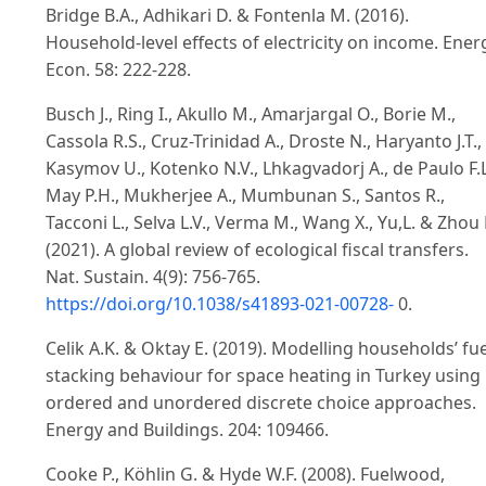
Bridge B.A., Adhikari D. & Fontenla M. (2016).
Household-level effects of electricity on income. Ener
Econ. 58: 222-228.
Busch J., Ring I., Akullo M., Amarjargal O., Borie M.,
Cassola R.S., Cruz-Trinidad A., Droste N., Haryanto J.T.,
Kasymov U., Kotenko N.V., Lhkagvadorj A., de Paulo F.L
May P.H., Mukherjee A., Mumbunan S., Santos R.,
Tacconi L., Selva L.V., Verma M., Wang X., Yu,L. & Zhou 
(2021). A global review of ecological fiscal transfers.
Nat. Sustain. 4(9): 756-765.
https://doi.org/10.1038/s41893-021-00728-
0.
Celik A.K. & Oktay E. (2019). Modelling households’ fue
stacking behaviour for space heating in Turkey using
ordered and unordered discrete choice approaches.
Energy and Buildings. 204: 109466.
Cooke P., Köhlin G. & Hyde W.F. (2008). Fuelwood,