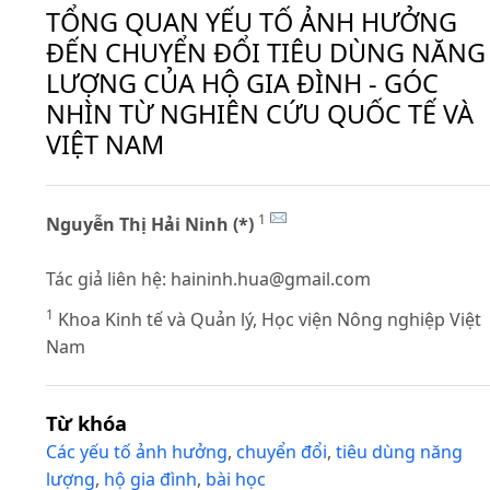
TỔNG QUAN YẾU TỐ ẢNH HƯỞNG
ĐẾN CHUYỂN ĐỔI TIÊU DÙNG NĂNG
LƯỢNG CỦA HỘ GIA ĐÌNH - GÓC
NHÌN TỪ NGHIÊN CỨU QUỐC TẾ VÀ
VIỆT NAM
1
Nguyễn Thị Hải Ninh (*)
Tác giả liên hệ:
haininh.hua@gmail.com
1
Khoa Kinh tế và Quản lý, Học viện Nông nghiệp Việt
Nam
Từ khóa
Các yếu tố ảnh hưởng
,
chuyển đổi
,
tiêu dùng năng
lượng
,
hộ gia đình
,
bài học