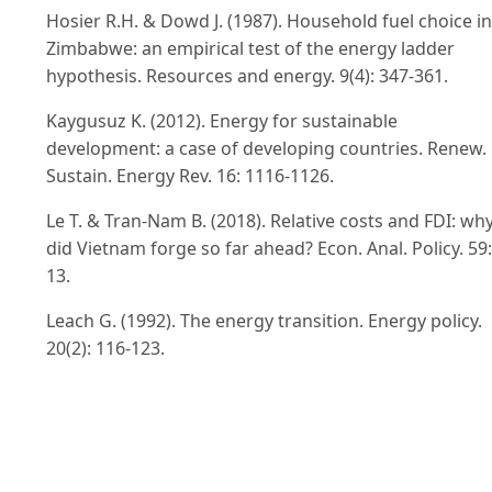
Hosier R.H. & Dowd J. (1987). Household fuel choice in
Zimbabwe: an empirical test of the energy ladder
hypothesis. Resources and energy. 9(4): 347-361.
Kaygusuz K. (2012). Energy for sustainable
development: a case of developing countries. Renew.
Sustain. Energy Rev. 16: 1116-1126.
Le T. & Tran-Nam B. (2018). Relative costs and FDI: wh
did Vietnam forge so far ahead? Econ. Anal. Policy. 59:
13.
Leach G. (1992). The energy transition. Energy policy.
20(2): 116-123.
Liu F., Feng C., Zhou Y., Zhang L., Du J., Huang W., Luo J
Wang W. (2022). Effectiveness of functional zones in
National Nature Reserves for the protection of forest
ecosystems in China. J. Environ. Manag. 308: 114593