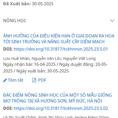
Đã Xuất bản:
30-05-2025
NÔNG HỌC
ẢNH HƯỞNG CỦA ĐIỀU KIỆN HẠN Ở GIAI ĐOẠN RA HOA
TỚI SINH TRƯỞNG VÀ NĂNG SUẤT CÂY DIÊM MẠCH
DOI:
https://doi.org/10.31817/tckhnnvn.2025.23.5.01
Lưu Huệ Nhàn, Nguyễn Văn Lộc, Nguyễn Việt Long
Ngày nhận bài: 16-04-2025 / Ngày duyệt đăng: 20-05-
2025 / Ngày xuất bản: 30-05-2025
Tóm tắt
PDF
ĐẶC ĐIỂM NÔNG SINH HỌC CỦA MỘT SỐ MẪU GIỐNG
MƠ TRỒNG TẠI XÃ HƯƠNG SƠN, MỸ ĐỨC, HÀ NỘI
DOI:
https://doi.org/10.31817/tckhnnvn.2025.23.5.02
Lê Thị Tuyết Châm, Đinh Thị Thùy Linh, Hoàng Đăng Dũng,