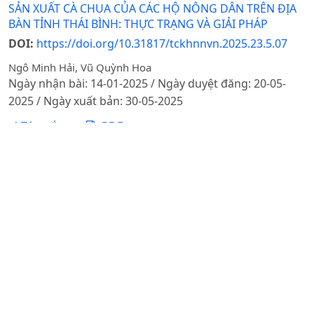
SẢN XUẤT CÀ CHUA CỦA CÁC HỘ NÔNG DÂN TRÊN ĐỊA
BÀN TỈNH THÁI BÌNH: THỰC TRẠNG VÀ GIẢI PHÁP
DOI:
https://doi.org/10.31817/tckhnnvn.2025.23.5.07
Ngô Minh Hải, Vũ Quỳnh Hoa
Ngày nhận bài: 14-01-2025 / Ngày duyệt đăng: 20-05-
2025 / Ngày xuất bản: 30-05-2025
Tóm tắt
PDF
ỨNG DỤNG KINH TẾ TUẦN HOÀN TRONG QUẢN LÝ RÁC
THẢI SINH HOẠT CỦA HỘ GIA ĐÌNH TẠI HUYỆN ĐÔNG
ANH, THÀNH PHỐ HÀ NỘI
DOI:
https://doi.org/10.31817/tckhnnvn.2025.23.5.08
Nguyễn Hữu Giáp, Nguyễn Ngân Hà
Ngày nhận bài: 14-01-2025 / Ngày duyệt đăng: 20-05-
2025 / Ngày xuất bản: 30-05-2025
Tóm tắt
PDF