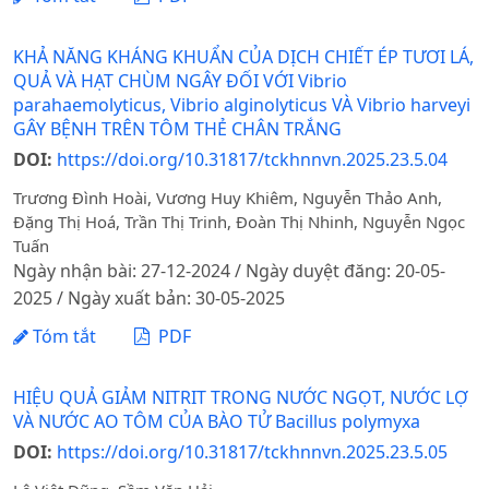
KHẢ NĂNG KHÁNG KHUẨN CỦA DỊCH CHIẾT ÉP TƯƠI LÁ,
QUẢ VÀ HẠT CHÙM NGÂY ĐỐI VỚI Vibrio
parahaemolyticus, Vibrio alginolyticus VÀ Vibrio harveyi
GÂY BỆNH TRÊN TÔM THẺ CHÂN TRẮNG
DOI:
https://doi.org/10.31817/tckhnnvn.2025.23.5.04
Trương Đình Hoài, Vương Huy Khiêm, Nguyễn Thảo Anh,
Đặng Thị Hoá, Trần Thị Trinh, Đoàn Thị Nhinh, Nguyễn Ngọc
Tuấn
Ngày nhận bài: 27-12-2024 / Ngày duyệt đăng: 20-05-
2025 / Ngày xuất bản: 30-05-2025
Tóm tắt
PDF
HIỆU QUẢ GIẢM NITRIT TRONG NƯỚC NGỌT, NƯỚC LỢ
VÀ NƯỚC AO TÔM CỦA BÀO TỬ Bacillus polymyxa
DOI:
https://doi.org/10.31817/tckhnnvn.2025.23.5.05