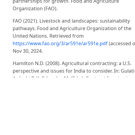
partnerships for growth. Food and Agriculture
Organization (FAO).
FAO (2021). Livestock and landscapes: sustainability
pathways. Food and Agriculture Organization of the
United Nations. Retrieved from
https://www.fao.org/3/ar591e/ar591e.pdf
(accessed 
Nov 30, 2024.
Hamilton N.D. (2008). Agricultural contracting: a U.S.
perspective and issues for India to consider. In: Gulati
A., Joshi P. K. & Landes M. (Eds.), Contract farming in
India: a resource book. National Centre for Agricultur
Economics and Policy Research, New Delhi, India.
Harianto H., Kusnadi N. & Paramita D. (2019). The
impact of vertical integration intensity on broiler far
technical efficiency: the case of contract farming in
West Sumatera. Tropical Animal Science Journal. 42(2)