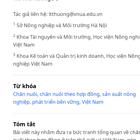
Tác giả liên hệ:
ltthuong@vnua.edu.vn
1
Sở Nông nghiệp và Môi trường Hà Nội
2
Khoa Tài nguyên và Môi trường, Học viện Nông ngh
Việt Nam
3
Khoa Kế toán và Quản trị kinh doanh, Học viện Nôn
nghiệp Việt Nam
Từ khóa
Chăn nuôi
,
chăn nuôi theo hợp đồng
,
sản xuất nông
nghiệp
,
phát triển bền vững
,
Việt Nam
Tóm tắt
Bài viết này nhằm đưa ra bức tranh tổng quan về chă
nuôi theo hợp đồng ở trên thế giới và Việt Nam, góp