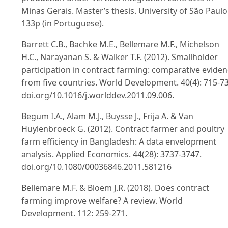
Minas Gerais. Master’s thesis. University of São Paulo
133p (in Portuguese).
Barrett C.B., Bachke M.E., Bellemare M.F., Michelson
H.C., Narayanan S. & Walker T.F. (2012). Smallholder
participation in contract farming: comparative evide
from five countries. World Development. 40(4): 715-73
doi.org/10.1016/j.worlddev.2011.09.006.
Begum I.A., Alam M.J., Buysse J., Frija A. & Van
Huylenbroeck G. (2012). Contract farmer and poultry
farm efficiency in Bangladesh: A data envelopment
analysis. Applied Economics. 44(28): 3737-3747.
doi.org/10.1080/00036846.2011.581216
Bellemare M.F. & Bloem J.R. (2018). Does contract
farming improve welfare? A review. World
Development. 112: 259-271.