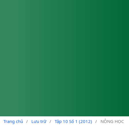
Trang chủ
/
Lưu trữ
/
Tập 10 Số 1 (2012)
/
NÔNG HỌC