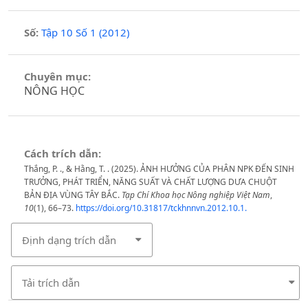
Số:
Tập 10 Số 1 (2012)
Chuyên mục:
NÔNG HỌC
Cách trích dẫn:
Thắng, P. ., & Hằng, T. . (2025). ẢNH HƯỞNG CỦA PHÂN NPK ĐẾN SINH
TRƯỞNG, PHÁT TRIỂN, NĂNG SUẤT VÀ CHẤT LƯỢNG DƯA CHUỘT
BẢN ĐỊA VÙNG TÂY BẮC.
Tạp Chí Khoa học Nông nghiệp Việt Nam
,
10
(1), 66–73.
https://doi.org/10.31817/tckhnnvn.2012.10.1.
Định dạng trích dẫn
Tải trích dẫn