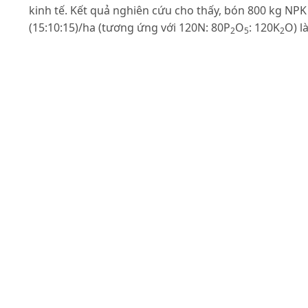
kinh tế. Kết quả nghiên cứu cho thấy, bón 800 kg NPK
(15:10:15)/ha (tương ứng với 120N: 80P
O
: 120K
O) l
2
5
2
thích hợp nhất cho cây dưa chuột bản địa sinh trưởng
phát triển tốt, cho năng suất cá thể cao nhất (4,34
kg/cây), cho năng suất thực thu cao nhất (90,12 tấn/h
chất lượng quả tốt, hiệu quả bón phân cao nhất và hi
quả kinh tế thu được là rất cao (296,22 triệu đồng/ha)
Tài liệu tham khảo
Tạ Thu Cúc (2007). “Giáo trình cây rau”, Nhà xuất bản
Nông nghiệp, Hà Nội. 199 trang.
Choudhari, S.M. and T.A. More, (2002). Fertigation,
fertilizer and spacing requirement of Tropical
gynoecious cucmber hybrids. ISHS. Tsukuba, Japan.
Acta Hort., 61: 588