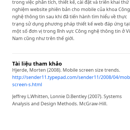
trong việc phân tích, thiết kế, cài đặt và triển khai thử
nghiệm website phiên bản cho mobile của khoa Công
nghệ thông tin sau khi đã tiến hành tìm hiểu về thực
trạng sử dụng phương pháp thiết kế web đáp ứng tại
một số đơn vị trong lĩnh vực Công nghệ thông tin ở Vi
Nam cũng như trên thế giới.
Tài liệu tham khảo
Hjerde, Morten (2008). Mobile screen size trends.
http://sender11.typepad.com/sender11/2008/04/mobi
screen-s.html
Jeffrey L.Whitten, Lonnie D.Bentley (2007). Systems
Analysis and Design Methods. McGraw-Hill.
Joe Casabona (2013). Responsive Design with
WordPress: How to make great responsive themes a
plugins. New Riders.