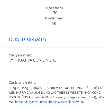
Lượt xem
170
Download
68
Số:
Tập 13 Số 4 (2015)
Chuyên mục:
KỸ THUẬT VÀ CÔNG NGHỆ
Cách trích dẫn:
Dũng, P., Hồng, P., Huyền, T., & Lưu, V. (2024). PHƯƠNG PHÁP THIẾT KẾ
WEB ĐÁP ỨNG VÀ ỨNG DỤNG VÀO THIẾT KẾ WEBSITE KHOA CÔNG
NGHỆ THÔNG TIN.
Tạp Chí Khoa học Nông nghiệp Việt Nam
,
13
(4), 645–
656.
https://vie.vjas.vn/index.php/vjasvn/article/view/202