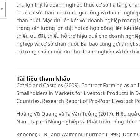
thụ lợn thịt là doanh nghiệp thuê cơ sở hạ tầng chă
thuê cơ sở chăn nuôi nuôi gia công và doanh nghiệ
chăn nuôi. Mặc dù liên kết với doanh nghiệp mang lại
trọng sản lượng lợn thịt hơi có hợp đồng liên kết tiê
thiếu ưu đãi, thiếu hỗ trợ hiệu quả cho doanh nghiệp
nghiệp và cơ sở chăn nuôi. Bài báo cũng gợi ý một số
trị trong chăn nuôi lợn cho doanh nghiệp và hộ chăn
Tài liệu tham khảo
Catelo and Costales (2009). Contract Farming as an I
Smallholders in Markets for Livestock Products in De
Countries, Research Report of Pro-Poor Livestock Poli
Hoàng Vũ Quang và Tạ Văn Tưởng (2017). Hiệu quả qu
Nam. Tạp chí Nông nghiệp và Phát triển nông thôn, 1
Knoeber, C. R., and Walter N.Thurman (1995). Don't 