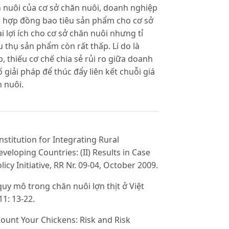
n nuôi của cơ sở chăn nuôi, doanh nghiệp
p hợp đồng bao tiêu sản phẩm cho cơ sở
 lợi ích cho cơ sở chăn nuôi nhưng tỉ
u thụ sản phẩm còn rất thấp. Lí do là
, thiếu cơ chế chia sẻ rủi ro giữa doanh
 giải pháp để thúc đẩy liên kết chuỗi giá
 nuôi.
nstitution for Integrating Rural
veloping Countries: (II) Results in Case
cy Initiative, RR Nr. 09-04, October 2009.
y mô trong chăn nuôi lợn thịt ở Việt
1: 13-22.
Count Your Chickens: Risk and Risk