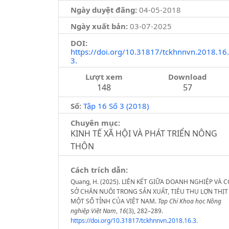
Ngày duyệt đăng:
04-05-2018
Ngày xuất bản:
03-07-2025
DOI:
https://doi.org/10.31817/tckhnnvn.2018.16.
3.
Lượt xem
Download
148
57
Số:
Tập 16 Số 3 (2018)
Chuyên mục:
KINH TẾ XÃ HỘI VÀ PHÁT TRIỂN NÔNG
THÔN
Cách trích dẫn:
Quang, H. (2025). LIÊN KẾT GIỮA DOANH NGHIỆP VÀ C
SỞ CHĂN NUÔI TRONG SẢN XUẤT, TIÊU THỤ LỢN THỊT
MỘT SỐ TỈNH CỦA VIỆT NAM.
Tạp Chí Khoa học Nông
nghiệp Việt Nam
,
16
(3), 282–289.
https://doi.org/10.31817/tckhnnvn.2018.16.3.