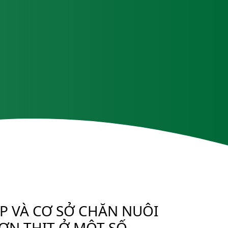
P VÀ CƠ SỞ CHĂN NUÔI
LỢN THỊT Ở MỘT SỐ