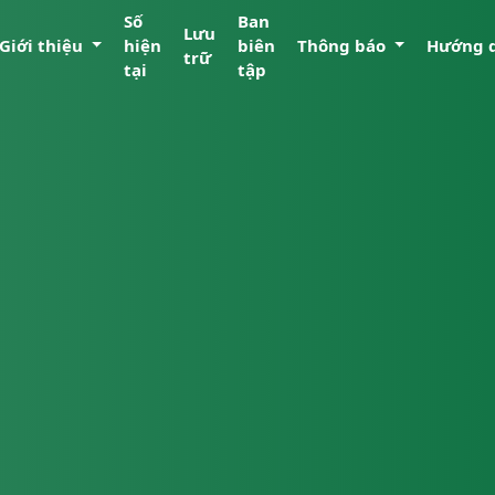
Số
Ban
Lưu
Giới thiệu
hiện
biên
Thông báo
Hướng 
trữ
tại
tập