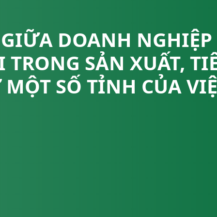
T GIỮA DOANH NGHIỆP 
 TRONG SẢN XUẤT, TI
Ở MỘT SỐ TỈNH CỦA VI