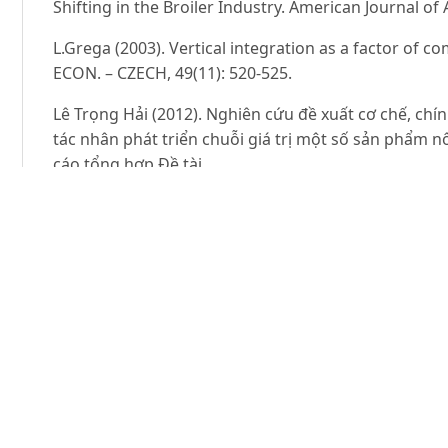
Shifting in the Broiler Industry. American Journal of 
L.Grega (2003). Vertical integration as a factor of c
ECON. – CZECH, 49(11): 520-525.
Lê Trọng Hải (2012). Nghiên cứu đề xuất cơ chế, chí
tác nhân phát triển chuỗi giá trị một số sản phẩm 
cáo tổng hợp Đề tài
cấp Bộ Nông nghiệp và Phát triển nông thôn, 2011.
Lieberman Marvin B. (1991). Determinants of vertical
Journal of Industrial Economics, 39(5): 451-466.
Martin, L. L. (1997). Production Contracts, Risk Shi
in the Pork Industry. Journal of Agricultural and App
Nguyễn Trung Đông (2017). Nghiên cứu đề xuất mô hì
hợp tác, liên kết trong sản xuất – tiêu thụ sản phẩm
nghiên cứu KHCN cấp Bộ Nông nghiệp và Phát triển