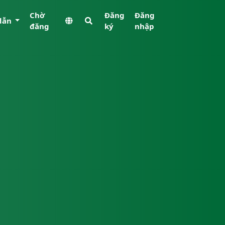
Chờ
Đăng
Đăng
dẫn
đăng
ký
nhập