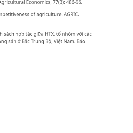
Agricultural Economics, 77(3): 486-96.
ompetitiveness of agriculture. AGRIC.
nh sách hợp tác giữa HTX, tổ nhóm với các
nông sản ở Bắc Trung Bộ, Việt Nam. Báo
 integration: an empirical test. The
fting, and Relative Performance Payments
lied Economics, 29: 267-78.
nh và chính sách, giải pháp phát triển
 ngành chăn nuôi ở Việt Nam. Đề tài
 nông thôn.