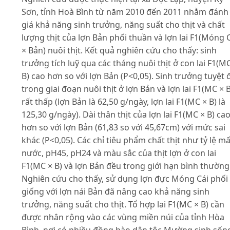
Sơn, tỉnh Hoà Bình từ năm 2010 đến 2011 nhằm đánh
giá khả năng sinh trưởng, năng suất cho thịt và chất
lượng thịt của lợn Bản phối thuần và lợn lai F1(Móng 
× Bản) nuôi thịt. Kết quả nghiên cứu cho thấy: sinh
trưởng tích luỹ qua các tháng nuôi thịt ở con lai F1(M
B) cao hơn so với lợn Bản (P<0,05). Sinh trưởng tuyệt 
trong giai đoạn nuôi thịt ở lợn Bản và lợn lai F1(MC × B
rất thấp (lợn Bản là 62,50 g/ngày, lợn lai F1(MC × B) là
125,30 g/ngày). Dài thân thịt của lợn lai F1(MC × B) ca
hơn so với lợn Bản (61,83 so với 45,67cm) với mức sai
khác (P<0,05). Các chỉ tiêu phẩm chất thịt như tỷ lệ mấ
nước, pH45, pH24 và màu sắc của thịt lợn ở con lai
F1(MC × B) và lợn Bản đều trong giới hạn bình thường
Nghiên cứu cho thấy, sử dụng lợn đực Móng Cái phối
giống với lợn nái Bản đã nâng cao khả năng sinh
trưởng, năng suất cho thịt. Tổ hợp lai F1(MC × B) cần
được nhân rộng vào các vùng miền núi của tỉnh Hòa
Bình, nơi có nhiều đồng bào dân tộc Mường sinh sốn