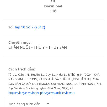
310
Download
116
Số:
Tập 10 Số 7 (2012)
Chuyên mục:
CHĂN NUÔI – THÚ Y – THỦY SẢN
Cách trích dẫn:
Tôn, V., Oánh, N., Huyền, N., Duy, N., Hiếu, L., & Thắng, N. (2024). KHẢ
NĂNG SINH TRƯỞNG, NĂNG SUẤT VÀ CHẤT LƯỢNGTHÂN THỊTCỦA
LỢN BẢN VÀ LỢN LAI F1(MÓNG CÁI ×BẢN) NUÔI TẠI TỈNH HOÀ BÌNH.
Tạp Chí Khoa học Nông nghiệp Việt Nam
,
10
(7), 21.
https://vie.vjas.vn/index.php/vjasvn/article/view/21
Định dạng trích dẫn