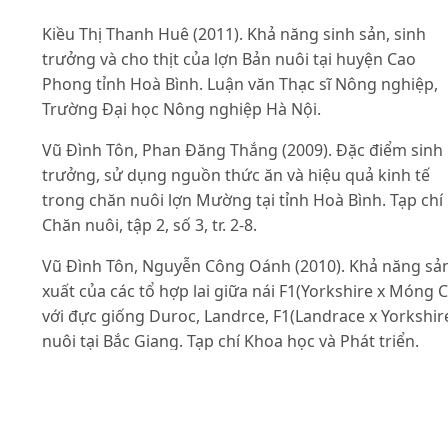
Kiều Thị Thanh Huê (2011). Khả năng sinh sản, sinh
trưởng và cho thịt của lợn Bản nuôi tại huyện Cao
Phong tỉnh Hoà Bình. Luận văn Thạc sĩ Nông nghiệp,
Trường Đại học Nông nghiệp Hà Nội.
Vũ Đình Tôn, Phan Đăng Thắng (2009). Đặc điểm sinh
trưởng, sử dụng nguồn thức ăn và hiệu quả kinh tế
trong chăn nuôi lợn Mường tại tỉnh Hoà Bình. Tạp chí
Chăn nuôi, tập 2, số 3, tr. 2-8.
Vũ Đình Tôn, Nguyễn Công Oánh (2010). Khả năng sả
xuất của các tổ hợp lai giữa nái F1(Yorkshire x Móng C
với đực giống Duroc, Landrce, F1(Landrace x Yorkshir
nuôi tại Bắc Giang. Tạp chí Khoa học và Phát triển.
Trường Đại học Nông nghiệp Hà Nội, tập VIII số 2/201
269-276.
Quách Văn Thông (2009). Đặc điểm sinh học, tính nă