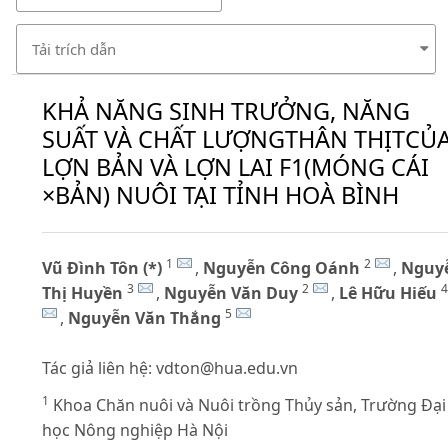
Tải trích dẫn
KHẢ NĂNG SINH TRƯỞNG, NĂNG
SUẤT VÀ CHẤT LƯỢNGTHÂN THỊTCỦ
LỢN BẢN VÀ LỢN LAI F1(MÓNG CÁI
×BẢN) NUÔI TẠI TỈNH HOÀ BÌNH
1
2
Vũ Đình Tôn (*)
,
Nguyễn Công Oánh
,
Nguy
3
2
4
Thị Huyền
,
Nguyễn Văn Duy
,
Lê Hữu Hiếu
5
,
Nguyễn Văn Thắng
Tác giả liên hệ:
vdton@hua.edu.vn
1
Khoa Chăn nuôi và Nuôi trồng Thủy sản, Trường Đại
học Nông nghiệp Hà Nội