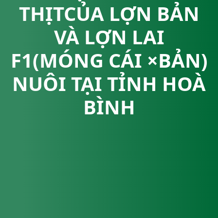
THỊTCỦA LỢN BẢN
VÀ LỢN LAI
F1(MÓNG CÁI ×BẢN)
NUÔI TẠI TỈNH HOÀ
BÌNH