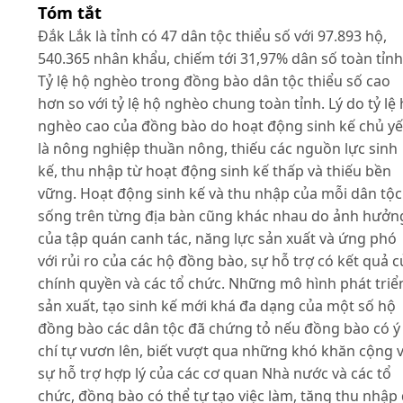
Tóm tắt
Đắk Lắk là tỉnh có 47 dân tộc thiểu số với 97.893 hộ,
540.365 nhân khẩu, chiếm tới 31,97% dân số toàn tỉnh
Tỷ lệ hộ nghèo trong đồng bào dân tộc thiểu số cao
hơn so với tỷ lệ hộ nghèo chung toàn tỉnh. Lý do tỷ lệ
nghèo cao của đồng bào do hoạt động sinh kế chủ y
là nông nghiệp thuần nông, thiếu các nguồn lực sinh
kế, thu nhập từ hoạt động sinh kế thấp và thiếu bền
vững. Hoạt động sinh kế và thu nhập của mỗi dân tộc
sống trên từng địa bàn cũng khác nhau do ảnh hưởn
của tập quán canh tác, năng lực sản xuất và ứng phó
với rủi ro của các hộ đồng bào, sự hỗ trợ có kết quả c
chính quyền và các tổ chức. Những mô hình phát triể
sản xuất, tạo sinh kế mới khá đa dạng của một số hộ
đồng bào các dân tộc đã chứng tỏ nếu đồng bào có ý
chí tự vươn lên, biết vượt qua những khó khăn cộng v
sự hỗ trợ hợp lý của các cơ quan Nhà nước và các tổ
chức, đồng bào có thể tự tạo việc làm, tăng thu nhập