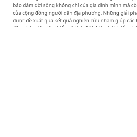
bảo đảm đời sống không chỉ của gia đình mình mà c
của cộng đồng người dân địa phương. Những giải ph
được đề xuất qua kết quả nghiên cứu nhằm giúp các 
đồng bào dân tộc thiểu số tỉnh Đắk Lắk phát triển sin
kế bền vững trong thời gian tới.
Tài liệu tham khảo
Cục Thống kê tỉnh Đắk Lắk (2014). Niên giám Thống k
tỉnh Đắk Lắk năm 2013.
Cục Thống kê tỉnh Đắk Lắk (2015). Niên giám Thống k
tỉnh Đắk Lắk năm 2014.
Chambers, R. and G. R. Conway (1992). Sustainable ru
livelihoods: practical concepts for the 21st century ID
IDS Discussion Paper No. 296