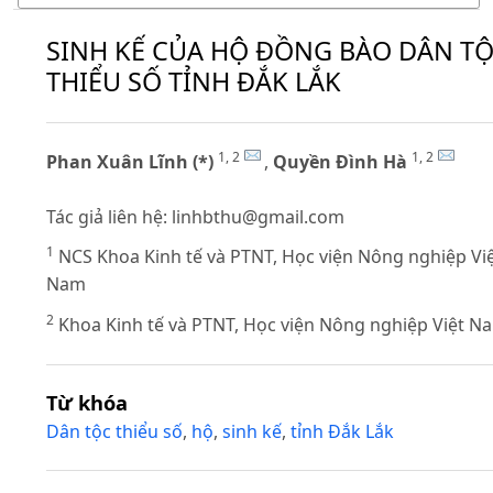
SINH KẾ CỦA HỘ ĐỒNG BÀO DÂN T
THIỂU SỐ TỈNH ĐẮK LẮK
1, 2
1, 2
Phan Xuân Lĩnh (*)
,
Quyền Đình Hà
Tác giả liên hệ:
linhbthu@gmail.com
1
NCS Khoa Kinh tế và PTNT, Học viện Nông nghiệp Vi
Nam
2
Khoa Kinh tế và PTNT, Học viện Nông nghiệp Việt N
Từ khóa
Dân tộc thiểu số
,
hộ
,
sinh kế
,
tỉnh Đắk Lắk