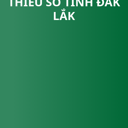
THIỂU SỐ TỈNH ĐẮK
LẮK