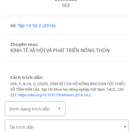
163
Số:
Tập 14 Số 2 (2016)
Chuyên mục:
KINH TẾ XÃ HỘI VÀ PHÁT TRIỂN NÔNG THÔN
Cách trích dẫn:
Lĩnh, P., & Hà, Q. (2025). SINH KẾ CỦA HỘ ĐỒNG BÀO DÂN TỘC THIỂU
SỐ TỈNH ĐẮK LẮK.
Tạp Chí Khoa học Nông nghiệp Việt Nam
,
14
(2), 229–
237.
https://doi.org/10.31817/tckhnnvn.2016.14.2.
Định dạng trích dẫn
Tải trích dẫn