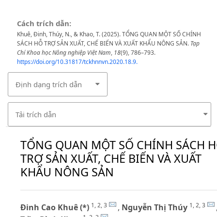
Cách trích dẫn:
Khuê, Đinh, Thúy, N., & Khao, T. (2025). TỔNG QUAN MỘT SỐ CHÍNH
SÁCH HỖ TRỢ SẢN XUẤT, CHẾ BIẾN VÀ XUẤT KHẨU NÔNG SẢN.
Tạp
Chí Khoa học Nông nghiệp Việt Nam
,
18
(9), 786–793.
https://doi.org/10.31817/tckhnnvn.2020.18.9.
Định dạng trích dẫn
Tải trích dẫn
TỔNG QUAN MỘT SỐ CHÍNH SÁCH 
TRỢ SẢN XUẤT, CHẾ BIẾN VÀ XUẤT
KHẨU NÔNG SẢN
1, 2, 3
1, 2, 3
Đinh Cao Khuê (*)
,
Nguyễn Thị Thúy