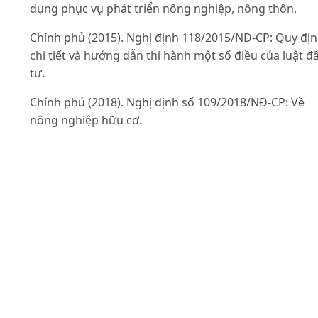
dụng phục vụ phát triển nông nghiệp, nông thôn.
Chính phủ (2015). Nghị định 118/2015/NĐ-CP: Quy đị
chi tiết và hướng dẫn thi hành một số điều của luật đ
tư.
Chính phủ (2018). Nghị định số 109/2018/NĐ-CP: Về
nông nghiệp hữu cơ.
Chính phủ (2018). Nghị định số 57/2018/NĐ-CP : Về cơ
chế, chính sách khuyến khích doanh nghiệp đầu tư v
nông nghiệp, nông thôn.
Chính phủ (2018). Nghị định số 58/2018/NĐ-CP: Về bả
hiểm nông nghiệp.
Chính phủ (2019). Nghị quyết số 53/NQ-CP: Về giải ph
khuyến khích, thúc đẩy doanh nghiệp đầu tư vào nôn
nghiệp hiệu quả, an toàn và bền vững.