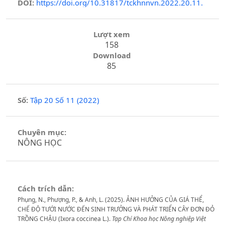
DOI:
https://doi.org/10.31817/tckhnnvn.2022.20.11.
Lượt xem
158
Download
85
Số:
Tập 20 Số 11 (2022)
Chuyên mục:
NÔNG HỌC
Cách trích dẫn:
Phụng, N., Phượng, P., & Anh, L. (2025). ẢNH HƯỞNG CỦA GIÁ THỂ,
CHẾ ĐỘ TƯỚI NƯỚC ĐẾN SINH TRƯỞNG VÀ PHÁT TRIỂN CÂY ĐƠN ĐỎ
TRỒNG CHẬU (Ixora coccinea L.).
Tạp Chí Khoa học Nông nghiệp Việt