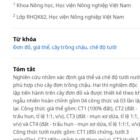
1
Khoa Nông học, Học viện Nông nghiệp Việt Nam
2
Lớp RHQK62, Học viện Nông nghiệp Việt Nam
Từ khóa
Đơn đỏ
,
giá thể
,
cây trồng chậu
,
chế độ tưới
Tóm tắt
Nghiên cứu nhằm xác định giá thể và chế độ tưới nướ
phù hợp cho cây đơn trồng chậu. Hai thí nghiệm độc
lập tiến hành trên cây đơn đỏ và được thiết kế theo k
ngẫu nhiên hoàn chỉnh gồm 04 công thức và 03 lần l
lại. Công thức giá thể gồm: CT1 (100% đất), CT2 (đất -
trấu hun, tỉ lệ 1:1, v/v), CT3 (đất - mụn xơ dừa, tỉ lệ 1:1,
v/v) và CT4 (đất - trấu hun - mụn xơ dừa, tỉ lệ 1:1:1, v/v)
Công thức tưới nước gồm: CT1 (đối chứng, tưới 3
ngày/lần), CT2 (điều chỉnh tưới theo mùa), CT3 (tưới 1