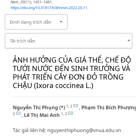
Nam
,
20
(11), 1451–1461.
https://doi.org/10.31817/tckhnnvn.2022.20.11.
Định dạng trích dẫn
Tải trích dẫn
ẢNH HƯỞNG CỦA GIÁ THỂ, CHẾ ĐỘ
TƯỚI NƯỚC ĐẾN SINH TRƯỞNG VÀ
PHÁT TRIỂN CÂY ĐƠN ĐỎ TRỒNG
CHẬU (Ixora coccinea L.)
1, 2
Nguyễn Thị Phụng (*)
,
Phạm Thị Bích Phượn
2
1, 2
,
Lê Thị Mai Anh
Tác giả liên hệ:
nguyenthiphuong@vnua.edu.vn