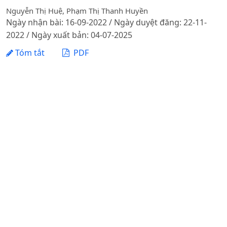
Nguyễn Thị Huệ, Phạm Thị Thanh Huyền
Ngày nhận bài: 16-09-2022 / Ngày duyệt đăng: 22-11-
2022 / Ngày xuất bản: 04-07-2025
Tóm tắt
PDF
KỸ THUẬT VÀ CÔNG NGHỆ
NGHIÊN CỨU TẠO VÀ NHÂN NUÔI RỄ BẤT ĐỊNH CÂY LẠC
LÀM NGUỒN NGUYÊN LIỆU THU NHẬN HỢP CHẤT
RESVERATROL
DOI:
https://doi.org/10.31817/tckhnnvn.2022.20.11.
Đinh Trường Sơn, Chử Thị Thu Huyền, Nguyễn Thị Hạnh,
Ninh Thị Thảo
Ngày nhận bài: 22-08-2022 / Ngày duyệt đăng: 22-11-
2022 / Ngày xuất bản: 04-07-2025