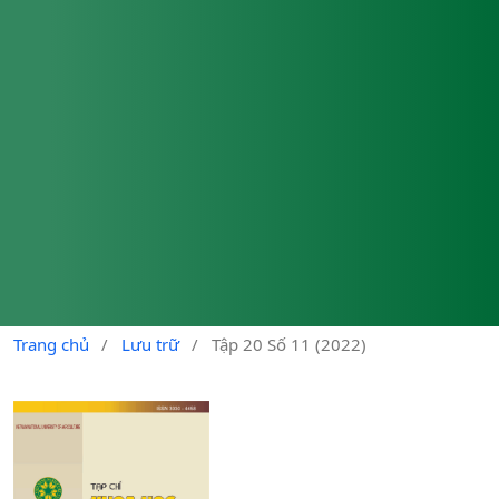
Trang chủ
/
Lưu trữ
/
Tập 20 Số 11 (2022)