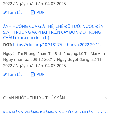
2022 / Ngày xuất bản: 04-07-2025
Tóm tắt
PDF
ẢNH HƯỞNG CỦA GIÁ THỂ, CHẾ ĐỘ TƯỚI NƯỚC ĐẾN
SINH TRƯỞNG VÀ PHÁT TRIỂN CÂY ĐƠN ĐỎ TRỒNG
CHẬU (Ixora coccinea L.)
DOI:
https://doi.org/10.31817/tckhnnvn.2022.20.11.
Nguyễn Thị Phụng, Phạm Thị Bích Phượng, Lê Thị Mai Anh
Ngày nhận bài: 09-12-2021 / Ngày duyệt đăng: 22-11-
2022 / Ngày xuất bản: 04-07-2025
Tóm tắt
PDF
CHĂN NUÔI – THÚ Y – THỦY SẢN
KHẢ NĂNG KHÁNG KHÁNG SINH CỦA VI KHUẨN Listeria