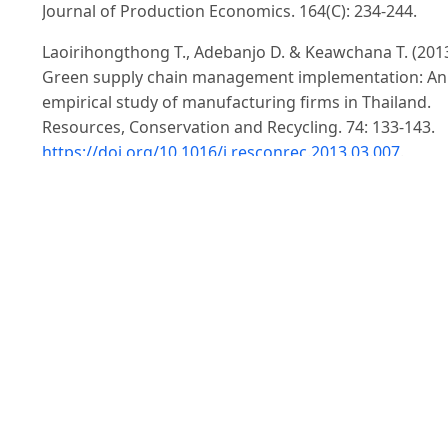
Journal of Production Economics. 164(C): 234-244.
Laoirihongthong T., Adebanjo D. & Keawchana T. (2013
Green supply chain management implementation: An
empirical study of manufacturing firms in Thailand.
Resources, Conservation and Recycling. 74: 133-143.
https://doi.org/10.1016/j.resconrec.2013.03.007
.
Lee S.M., Kimberly S.T. & Choi D. (2012). Green supply
chain management and organizational performance.
Industrial Management & Data Systems. 112(8): 1148-
1180.
Mohseni S., Baghizadeh K. & Pahl J. (2022). Evaluating
Barriers and Drivers to Sustainable Food Supply Chain
Mathematical Problems in Engineering. Article ID
4486132. doi: 10.1155/2022/4486132
Naylor R.L., Hardy R.W., Buschmann A.H., Bush S.R., C