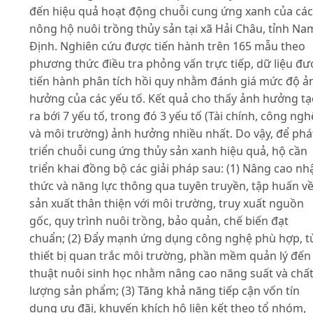
đến hiệu quả hoạt động chuỗi cung ứng xanh của các
nông hộ nuôi trồng thủy sản tại xã Hải Châu, tỉnh Na
Định. Nghiên cứu được tiến hành trên 165 mẫu theo
phương thức điều tra phỏng vấn trực tiếp, dữ liệu đư
tiến hành phân tích hồi quy nhằm đánh giá mức độ ả
hưởng của các yếu tố. Kết quả cho thấy ảnh hưởng t
ra bới 7 yếu tố, trong đó 3 yếu tố (Tài chính, công ngh
và môi trường) ảnh hưởng nhiều nhất. Do vậy, để phá
triển chuỗi cung ứng thủy sản xanh hiệu quả, hộ cần
triển khai đồng bộ các giải pháp sau: (1) Nâng cao nh
thức và năng lực thông qua tuyên truyền, tập huấn v
sản xuất thân thiện với môi trường, truy xuất nguồn
gốc, quy trình nuôi trồng, bảo quản, chế biến đạt
chuẩn; (2) Đẩy mạnh ứng dụng công nghệ phù hợp, t
thiết bị quan trắc môi trường, phần mềm quản lý đến
thuật nuôi sinh học nhằm nâng cao năng suất và chấ
lượng sản phẩm; (3) Tăng khả năng tiếp cận vốn tín
dụng ưu đãi, khuyến khích hộ liên kết theo tổ nhóm,