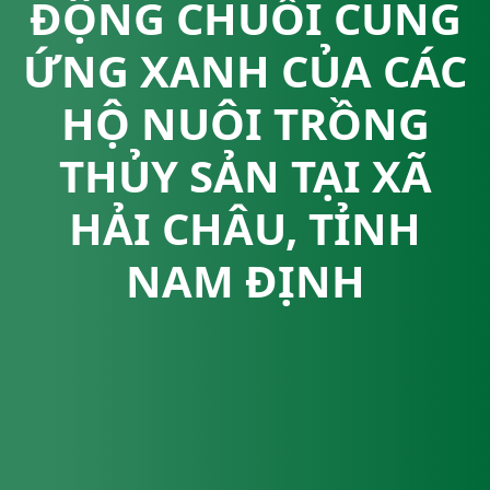
ĐỘNG CHUỖI CUNG
ỨNG XANH CỦA CÁC
HỘ NUÔI TRỒNG
THỦY SẢN TẠI XÃ
HẢI CHÂU, TỈNH
NAM ĐỊNH