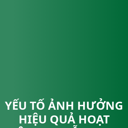
YẾU TỐ ẢNH HƯỞNG
HIỆU QUẢ HOẠT