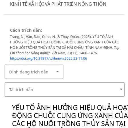
KINH TẾ XÃ HỘI VÀ PHÁT TRIỂN NÔNG THÔN
Cách trích dẫn:
Trang, N., Vân, Đào, Oanh, N., & Thúy, Đoàn. (2025). YẾU TỐ ẢNH
HƯỞNG HIỆU QUẢ HOẠT ĐỘNG CHUỖI CUNG ỨNG XANH CỦA CÁC
HỘ NUÔI TRỒNG THỦY SẢN TẠI XÃ HẢI CHÂU, TỈNH NAM ĐỊNH.
Tạp
Chí Khoa học Nông nghiệp Việt Nam
,
23
(11), 1466–1476.
https://doi.org/10.31817/tckhnnvn.2025.23.11.06
Định dạng trích dẫn
Tải trích dẫn
YẾU TỐ ẢNH HƯỞNG HIỆU QUẢ HOẠ
ĐỘNG CHUỖI CUNG ỨNG XANH CỦA
CÁC HỘ NUÔI TRỒNG THỦY SẢN TẠI