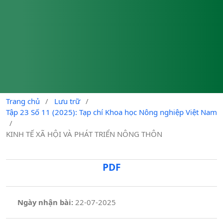
Trang chủ
/
Lưu trữ
/
Tập 23 Số 11 (2025): Tạp chí Khoa học Nông nghiệp Việt Nam
/
KINH TẾ XÃ HỘI VÀ PHÁT TRIỂN NÔNG THÔN
PDF
Ngày nhận bài:
22-07-2025