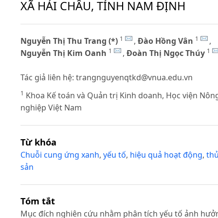
XÃ HẢI CHÂU, TỈNH NAM ĐỊNH
1
1
Nguyễn Thị Thu Trang (*)
,
Đào Hồng Vân
,
1
1
Nguyễn Thị Kim Oanh
,
Đoàn Thị Ngọc Thúy
Tác giả liên hệ:
trangnguyenqtkd@vnua.edu.vn
1
Khoa Kế toán và Quản trị Kinh doanh, Học viện Nôn
nghiệp Việt Nam
Từ khóa
Chuỗi cung ứng xanh
,
yếu tố
,
hiệu quả hoạt động
,
th
sản
Tóm tắt
Mục đích nghiên cứu nhằm phân tích yếu tố ảnh hưở