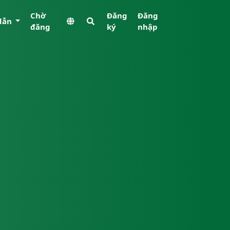
Chờ
Đăng
Đăng
dẫn
đăng
ký
nhập