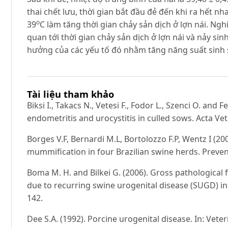
thai chết lưu, thời gian bắt đầu đẻ đến khi ra hết nha
o
39
C làm tăng thời gian chảy sản dịch ở lợn nái. Ngh
quan tới thời gian chảy sản dịch ở lợn nái và nảy si
hưởng của các yếu tố đó nhằm tăng năng suất sinh s
Tài liệu tham khảo
Biksi I., Takacs N., Vetesi F., Fodor L., Szenci O. and
endometritis and urocystitis in culled sows. Acta Ve
Borges V.F, Bernardi M.L, Bortolozzo F.P, Wentz I (2005
mummification in four Brazilian swine herds. Prevent
Boma M. H. and Bilkei G. (2006). Gross pathological fi
due to recurring swine urogenital disease (SUGD) in 
142.
Dee S.A. (1992). Porcine urogenital disease. In: Vete