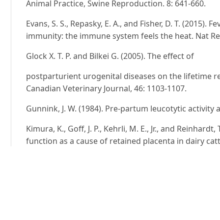
Animal Practice, Swine Reproduction. 8: 641-660.
Evans, S. S., Repasky, E. A., and Fisher, D. T. (2015).
immunity: the immune system feels the heat. Nat Re
Glock X. T. P. and Bilkei G. (2005). The effect of
postparturient urogenital diseases on the lifetime
Canadian Veterinary Journal, 46: 1103-1107.
Gunnink, J. W. (1984). Pre-partum leucotytic activity a
Kimura, K., Goff, J. P., Kehrli, M. E., Jr., and Reinhard
function as a cause of retained placenta in dairy cattle
King, G. J., Willoughby R. A., and Hacker R. R (1972).
at parturition. Can Vet.J., 13: 72-74.
Maes, D., Verdonck, M. and Kruif, A. D (1999). Vagin
swine. Old Herborn University Seminar Monograph., 