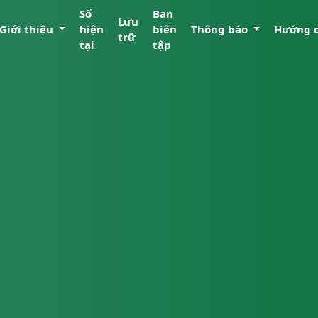
Số
Ban
Lưu
Giới thiệu
hiện
biên
Thông báo
Hướng 
trữ
tại
tập