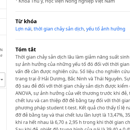
Khoa Thú y, Học viện Nông nghiệp Việt Nam
Từ khóa
Lợn nái
,
thời gian chảy sản dịch
,
yếu tố ảnh hưởng
Tóm tắt
AN
oa
Thời gian chảy sản dịch lâu làm giảm năng suất sinh 
sự ảnh hưởng của những yếu tố đó đối với thời gian 
vấn đề cần được nghiên cứu. Số liệu cho nghiên cứu 
trang trại ở Hải Dương, Bắc Ninh và Thái Nguyên. Sự
độ sau đẻ đối với thời gian chảy sản dịch được ki
ANOVA, sự ảnh hưởng của vết thương trước khi đẻ, th
chết lưu và can thiệp đỡ đẻ bằng tay đối với thời g
phương pháp student t-test. Kết quả cho thấy tỉ lệ n
đỡ đẻ bằng tay và thai chết lưu lần lượt là 13,47%, 3
khi ra hết nhau là 6,70 ± 2,95 h trong khi thời gian ch
Sau khi đẻ, nhiệt độ trung bình của nái là 39,40 ± 0,4