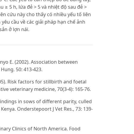
u ≥ 5 h, lứa đẻ > 5 và nhiệt độ sau đẻ >
iên cứu này cho thấy có nhiều yếu tố liên
nh yêu cầu về các giải pháp hạn chế ảnh
ản ở lợn nái.
 Fenyo E. (2002). Association between
t Hung. 50: 413-423.
). Risk factors for stillbirth and foetal
ive veterinary medicine, 70(3-4): 165-76.
ndings in sows of different parity, culled
Kenya. Onderstepoort J Vet Res., 73: 139-
rinary Clinics of North America. Food