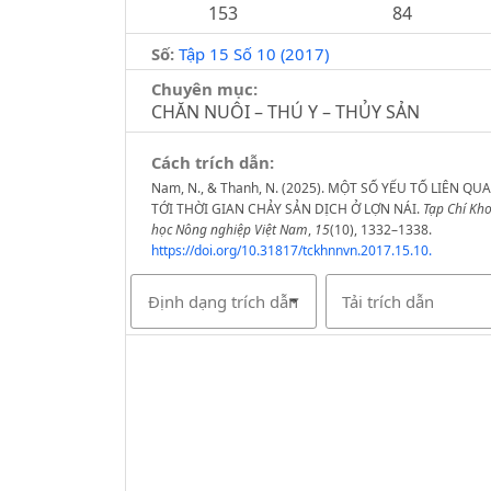
153
84
Số:
Tập 15 Số 10 (2017)
Chuyên mục:
CHĂN NUÔI – THÚ Y – THỦY SẢN
Cách trích dẫn:
Nam, N., & Thanh, N. (2025). MỘT SỐ YẾU TỐ LIÊN QU
TỚI THỜI GIAN CHẢY SẢN DỊCH Ở LỢN NÁI.
Tạp Chí Kh
học Nông nghiệp Việt Nam
,
15
(10), 1332–1338.
https://doi.org/10.31817/tckhnnvn.2017.15.10.
Định dạng trích dẫn
Tải trích dẫn