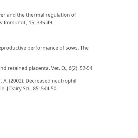
 Fever and the thermal regulation of
v Immunol., 15: 335-49.
 reproductive performance of sows. The
nd retained placenta. Vet. Q., 6(2): 52-54.
t, T. A. (2002). Decreased neutrophil
. J Dairy Sci., 85: 544-50.
 Fluctuation in rectal temperature of swine
al microbiology and vulval discharge in
12: 39-50.