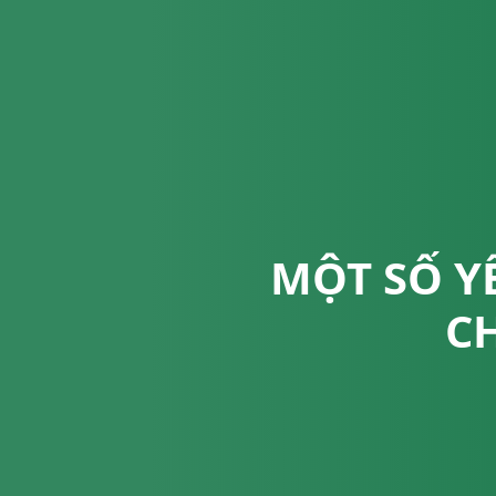
MỘT SỐ Y
C