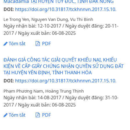
Macadamia TẠI HUYỆN TUY ĐỨC, TỈNH ĐĂK NÔNG
DOI:
https://doi.org/10.31817/tckhnnvn.2017.15.10.
Le Trong Yen, Nguyen Van Dung, Vu Thi Binh
Ngày nhận bài: 12-10-2017 / Ngày duyệt đăng: 20-11-
2017 / Ngày xuất bản: 06-08-2025
Tóm tắt
PDF
ĐÁNH GIÁ CÔNG TÁC GIẢI QUYẾT KHIẾU NẠI, KHIẾU
KIỆN VỀ CẤP GIẤY CHỨNG NHẬN QUYỀN SỬ DỤNG ĐẤT
TẠI HUYỆN YÊN ĐỊNH, TỈNH THANH HÓA
DOI:
https://doi.org/10.31817/tckhnnvn.2017.15.10.
Phạm Phương Nam, Hoàng Trung Thịnh
Ngày nhận bài: 14-08-2017 / Ngày duyệt đăng: 31-10-
2017 / Ngày xuất bản: 06-08-2025
Tóm tắt
PDF