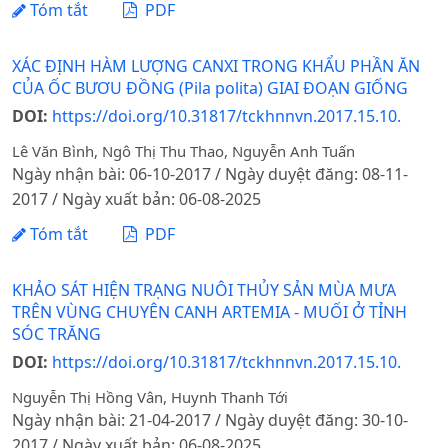
Tóm tắt
PDF
XÁC ĐỊNH HÀM LƯỢNG CANXI TRONG KHẨU PHẦN ĂN
CỦA ỐC BƯƠU ĐỒNG (Pila polita) GIAI ĐOẠN GIỐNG
DOI:
https://doi.org/10.31817/tckhnnvn.2017.15.10.
Lê Văn Bình, Ngô Thị Thu Thao, Nguyễn Anh Tuấn
Ngày nhận bài: 06-10-2017 / Ngày duyệt đăng: 08-11-
2017 / Ngày xuất bản: 06-08-2025
Tóm tắt
PDF
KHẢO SÁT HIỆN TRẠNG NUÔI THỦY SẢN MÙA MƯA
TRÊN VÙNG CHUYÊN CANH ARTEMIA - MUỐI Ở TỈNH
SÓC TRĂNG
DOI:
https://doi.org/10.31817/tckhnnvn.2017.15.10.
Nguyễn Thị Hồng Vân, Huynh Thanh Tới
Ngày nhận bài: 21-04-2017 / Ngày duyệt đăng: 30-10-
2017 / Ngày xuất bản: 06-08-2025