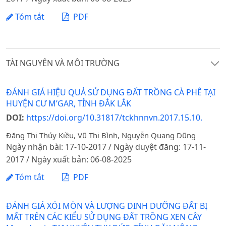
Tóm tắt
PDF
TÀI NGUYÊN VÀ MÔI TRƯỜNG
ĐÁNH GIÁ HIỆU QUẢ SỬ DỤNG ĐẤT TRỒNG CÀ PHÊ TẠI
HUYỆN CƯ M’GAR, TỈNH ĐẮK LẮK
DOI:
https://doi.org/10.31817/tckhnnvn.2017.15.10.
Đặng Thị Thúy Kiều, Vũ Thị Bình, Nguyễn Quang Dũng
Ngày nhận bài: 17-10-2017 / Ngày duyệt đăng: 17-11-
2017 / Ngày xuất bản: 06-08-2025
Tóm tắt
PDF
ĐÁNH GIÁ XÓI MÒN VÀ LƯỢNG DINH DƯỠNG ĐẤT BỊ
MẤT TRÊN CÁC KIỂU SỬ DỤNG ĐẤT TRỒNG XEN CÂY