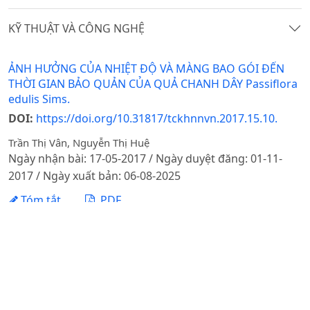
KỸ THUẬT VÀ CÔNG NGHỆ
ẢNH HƯỞNG CỦA NHIỆT ĐỘ VÀ MÀNG BAO GÓI ĐẾN
THỜI GIAN BẢO QUẢN CỦA QUẢ CHANH DÂY Passiflora
edulis Sims.
DOI:
https://doi.org/10.31817/tckhnnvn.2017.15.10.
Trần Thị Vân, Nguyễn Thị Huệ
Ngày nhận bài: 17-05-2017 / Ngày duyệt đăng: 01-11-
2017 / Ngày xuất bản: 06-08-2025
Tóm tắt
PDF
TÁC DỤNG ỨC CHẾ VI KHUẨN Xanthomonas oryzae pv.
oryzae GÂY BỆNH BẠC LÁ LÚA CỦA DỊCH CHIẾT CÂY MÒ
HOA TRẮNG (Clerodendron fragrans Vent.) VÀ ĐƠN ĐỎ
(Excoecaria cochinchinensis Lour.)
DOI:
https://doi.org/10.31817/tckhnnvn.2017.15.10.