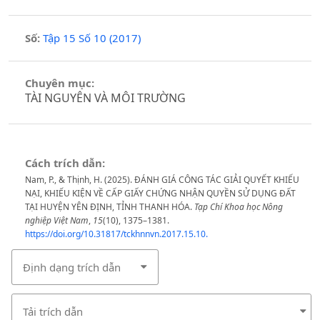
Số:
Tập 15 Số 10 (2017)
Chuyên mục:
TÀI NGUYÊN VÀ MÔI TRƯỜNG
Cách trích dẫn:
Nam, P., & Thịnh, H. (2025). ĐÁNH GIÁ CÔNG TÁC GIẢI QUYẾT KHIẾU
NẠI, KHIẾU KIỆN VỀ CẤP GIẤY CHỨNG NHẬN QUYỀN SỬ DỤNG ĐẤT
TẠI HUYỆN YÊN ĐỊNH, TỈNH THANH HÓA.
Tạp Chí Khoa học Nông
nghiệp Việt Nam
,
15
(10), 1375–1381.
https://doi.org/10.31817/tckhnnvn.2017.15.10.
Định dạng trích dẫn
Tải trích dẫn