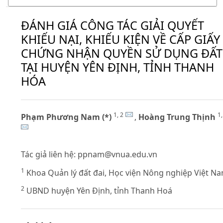
ĐÁNH GIÁ CÔNG TÁC GIẢI QUYẾT
KHIẾU NẠI, KHIẾU KIỆN VỀ CẤP GIẤY
CHỨNG NHẬN QUYỀN SỬ DỤNG ĐẤT
TẠI HUYỆN YÊN ĐỊNH, TỈNH THANH
HÓA
1, 2
1,
Phạm Phương Nam (*)
,
Hoàng Trung Thịnh
Tác giả liên hệ:
ppnam@vnua.edu.vn
1
Khoa Quản lý đất đai, Học viện Nông nghiệp Việt N
2
UBND huyện Yên Định, tỉnh Thanh Hoá