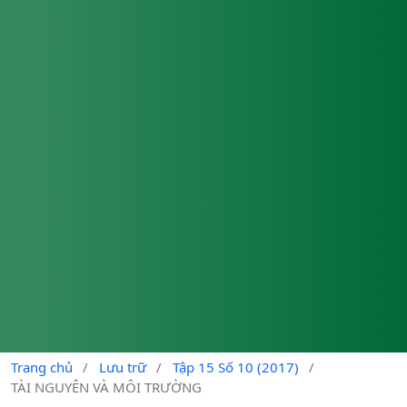
Trang chủ
/
Lưu trữ
/
Tập 15 Số 10 (2017)
/
TÀI NGUYÊN VÀ MÔI TRƯỜNG