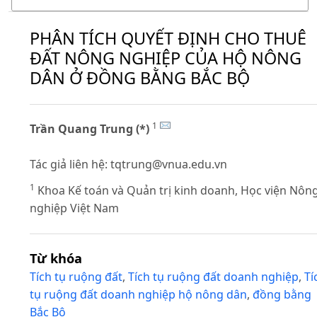
PHÂN TÍCH QUYẾT ĐỊNH CHO THUÊ
ĐẤT NÔNG NGHIỆP CỦA HỘ NÔNG
DÂN Ở ĐỒNG BẰNG BẮC BỘ
1
Trần Quang Trung (*)
Tác giả liên hệ:
tqtrung@vnua.edu.vn
1
Khoa Kế toán và Quản trị kinh doanh, Học viện Nôn
nghiệp Việt Nam
Từ khóa
Tích tụ ruộng đất
,
Tích tụ ruộng đất doanh nghiệp
,
Tí
tụ ruộng đất doanh nghiệp hộ nông dân
,
đồng bằng
Bắc Bộ