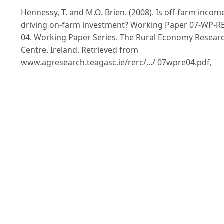
Hennessy, T. and M.O. Brien. (2008). Is off-farm incom
driving on-farm investment? Working Paper 07-WP-RE
04. Working Paper Series. The Rural Economy Resear
Centre. Ireland. Retrieved from
www.agresearch.teagasc.ie/rerc/.../ 07wpre04.pdf,
Available on November 13, 2012.
Hoàng Bá Thịnh (2009). Công nghiệp hoá và những bi
đổi đời sống gia đình nông thôn Việt Nam: Nghiên cứ
trường hợp xã Ái Quốc, Nam Sách - Hải Dương,
VNH3.TB9.97, Trường Đại học Khoa học xã hội và Nhâ
văn, Đại học Quốc gia Hà Nội.
Hoàng Thị Thu Huyền (2016). Tích tụ ruộng đất trong
nông nghiệp ở vùng Tây Nam bộ, Luận án tiến sỹ, Việ
Khoa học Xã hội, Viện Hàn lâm Khoa học xã hội Việt
Nam.