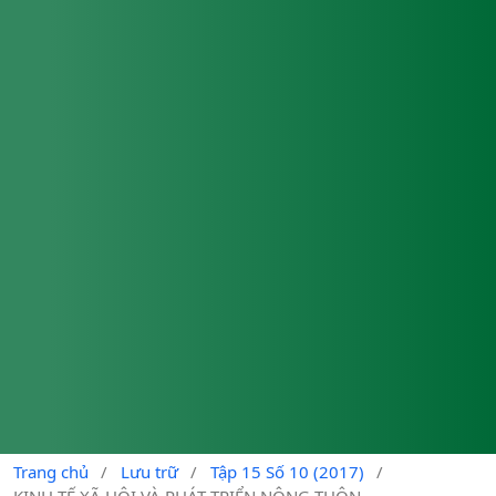
Trang chủ
/
Lưu trữ
/
Tập 15 Số 10 (2017)
/