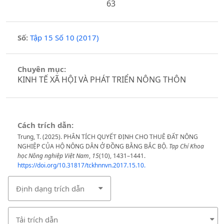
63
Số:
Tập 15 Số 10 (2017)
Chuyên mục:
KINH TẾ XÃ HỘI VÀ PHÁT TRIỂN NÔNG THÔN
Cách trích dẫn:
Trung, T. (2025). PHÂN TÍCH QUYẾT ĐỊNH CHO THUÊ ĐẤT NÔNG
NGHIỆP CỦA HỘ NÔNG DÂN Ở ĐỒNG BẰNG BẮC BỘ.
Tạp Chí Khoa
học Nông nghiệp Việt Nam
,
15
(10), 1431–1441.
https://doi.org/10.31817/tckhnnvn.2017.15.10.
Định dạng trích dẫn
Tải trích dẫn