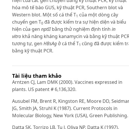
hiện của các gen chuyển bằng kỹ thuật PCR, kỹ thuật
hóa mô tế bào GUS, kỹ thuật PCR, Southern blot và
Western blot. Một số cá thể T
của một dòng cây
1
chuyển gen T
đã được kiểm tra sự hiện diện và biểu
0
hiện của gen
nptII
bằng thử nghiệm định tính
in
vitro
khả năng kháng kanamycin và bằng kỹ thuật PCR
tương tự, gen
HBsAg
ở cá thể T
cũng đã được kiểm tr
1
bằng kỹ thuật PCR.
Tài liệu tham khảo
Arntzen CJ, Lam DMK (2000). Vaccines expressed in
plants. US patent # 6,136,320.
Ausubel FM, Brent R, Kingston RE, Moore DD, Seidma
JG, Smith JA, Struhl K (1987). Current Protocols in
Molecular Biology, New York (USA), Green Publishing.
Datta SK, Torrizo LB, Tu J, Oliva NP, Datta K (1997).