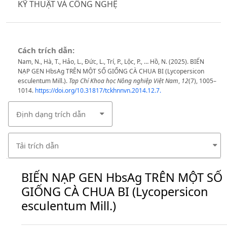
KỸ THUẬT VÀ CÔNG NGHỆ
Cách trích dẫn:
Nam, N., Hà, T., Hảo, L., Đức, L., Trí, P., Lộc, P., … Hồ, N. (2025). BIẾN
NẠP GEN HbsAg TRÊN MỘT SỐ GIỐNG CÀ CHUA BI (Lycopersicon
esculentum Mill.).
Tạp Chí Khoa học Nông nghiệp Việt Nam
,
12
(7), 1005–
1014.
https://doi.org/10.31817/tckhnnvn.2014.12.7.
Định dạng trích dẫn
Tải trích dẫn
BIẾN NẠP GEN HbsAg TRÊN MỘT SỐ
GIỐNG CÀ CHUA BI (Lycopersicon
esculentum Mill.)