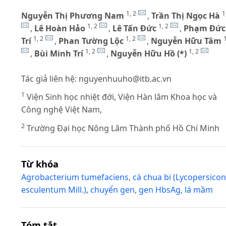
1, 2
1
Nguyễn Thị Phương Nam
,
Trần Thị Ngọc Hà
1, 2
1, 2
,
Lê Hoàn Hảo
,
Lê Tấn Đức
,
Phạm Đức
1, 2
1, 2
1
Trí
,
Phan Tường Lộc
,
Nguyễn Hữu Tâm
1, 2
1, 2
,
Bùi Minh Trí
,
Nguyễn Hữu Hồ (*)
Tác giả liên hệ:
nguyenhuuho@itb.ac.vn
1
Viện Sinh học nhiệt đới, Viện Hàn lâm Khoa học và
Công nghệ Việt Nam,
2
Trường Đại học Nông Lâm Thành phố Hồ Chí Minh
Từ khóa
Agrobacterium tumefaciens
,
cà chua bi (Lycopersicon
esculentum Mill.)
,
chuyển gen
,
gen HbsAg
,
lá mầm
Tóm tắt