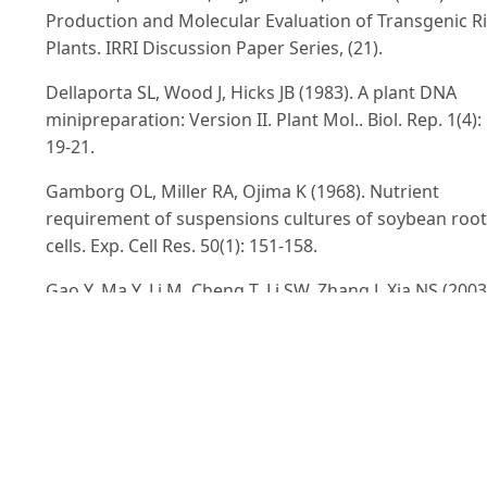
Production and Molecular Evaluation of Transgenic R
Plants. IRRI Discussion Paper Series, (21).
Dellaporta SL, Wood J, Hicks JB (1983). A plant DNA
minipreparation: Version II. Plant Mol.. Biol. Rep. 1(4):
19-21.
Gamborg OL, Miller RA, Ojima K (1968). Nutrient
requirement of suspensions cultures of soybean root
cells. Exp. Cell Res. 50(1): 151-158.
Gao Y, Ma Y, Li M, Cheng T, Li SW, Zhang J, Xia NS (2003
Oral immunization of animals with transgenic cherry
tomatillo expressing HBsAg. World journal of
Gastroenterology 9(5): 996-1002.
Guo B, Chen Q, Guan ZJ, Tao GR, Xu LL, Hao HY, Wei Y
(2012). Expression of HbsAg in tomatoes resulted in
abnormal shoot regeneration in vitro. Pak. J. Bot. 44(4