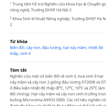
1
Trung tâm hỗ trợ Nghiên cứu khoa học & Chuyển gi
công nghệ, Trường ĐHSP Hà Nội 2
2
Khoa Sinh kĩ thuật Nông nghiệp, Trường ĐHSP Hà N
2
Từ khóa
Biến đổi
,
cây non
,
đậu tương
,
hạt nảy mầm
,
nhiệt độ
thấp
,
sinh lí
Tóm tắt
Nghiên cứu một số biến đổi về sinh lí, hoá sinh ở hạt
nảy mầm và cây non 2 giống đậu tương DT2008 và D
0
0
0
0
ở điều kiện nhiệt độ thấp (8
C, 12
C, 16
C và 25
C làm
đối chứng). Hạt nảy mầm và cây non sinh trưởng tro
buồng Microclima AXYOS E800. Các chỉ tiêu nghiên c
được đo bằng các thiết bị đo tự động có thể kết nối v