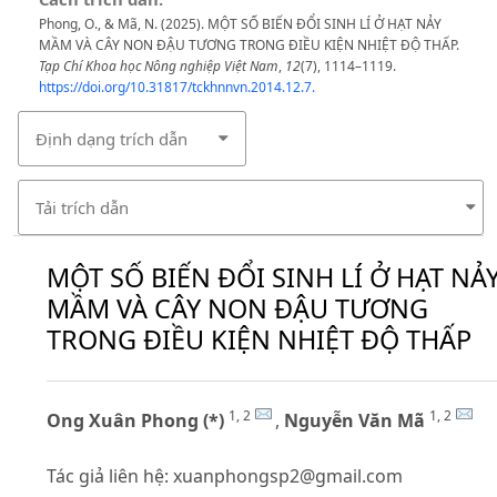
Phong, O., & Mã, N. (2025). MỘT SỐ BIẾN ĐỔI SINH LÍ Ở HẠT NẢY
MẦM VÀ CÂY NON ĐẬU TƯƠNG TRONG ĐIỀU KIỆN NHIỆT ĐỘ THẤP.
Tạp Chí Khoa học Nông nghiệp Việt Nam
,
12
(7), 1114–1119.
https://doi.org/10.31817/tckhnnvn.2014.12.7.
Định dạng trích dẫn
Tải trích dẫn
MỘT SỐ BIẾN ĐỔI SINH LÍ Ở HẠT NẢ
MẦM VÀ CÂY NON ĐẬU TƯƠNG
TRONG ĐIỀU KIỆN NHIỆT ĐỘ THẤP
1, 2
1, 2
Ong Xuân Phong (*)
,
Nguyễn Văn Mã
Tác giả liên hệ:
xuanphongsp2@gmail.com