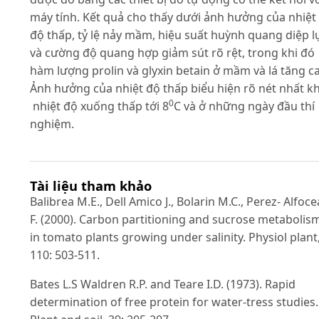
máy tính. Kết quả cho thấy dưới ảnh hưởng của nhiệt
độ thấp, tỷ lệ nảy mầm, hiệu suất huỳnh quang diệp l
và cường độ quang hợp giảm sút rõ rệt, trong khi đó
hàm lượng prolin và glyxin betain ở mầm và lá tăng c
Ảnh hưởng của nhiệt độ thấp biểu hiện rõ nét nhất kh
0
nhiệt độ xuống thấp tới 8
C và ở những ngày đầu thí
nghiệm.
Tài liệu tham khảo
Balibrea M.E., Dell Amico J., Bolarin M.C., Perez- Alfoce
F. (2000). Carbon partitioning and sucrose metabolis
in tomato plants growing under salinity. Physiol plant
110: 503-511.
Bates L.S Waldren R.P. and Teare I.D. (1973). Rapid
determination of free protein for water-tress studies.