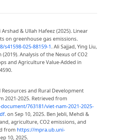
Arshad & Ullah Hafeez (2025). Linear
nts on greenhouse gas emissions.
38/s41598-025-88159-1
. Ali Sajjad, Ying Liu,
n (2019). Analysis of the Nexus of CO2
ps and Agriculture Value-Added in
 4590.
al Resources and Rural Development
m 2021-2025. Retrieved from
nal-document/763181/viet-nam-2021-2025-
df
. on Sep 10, 2025. Ben Jebli, Mehdi &
land, agriculture, CO2 emissions, and
ed from
https://mpra.ub.uni-
Sep 10, 2025.