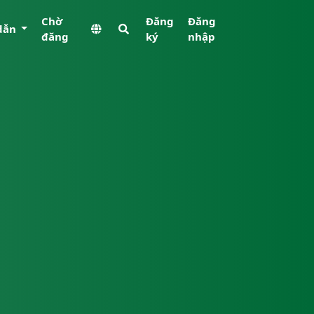
Chờ
Đăng
Đăng
dẫn
đăng
ký
nhập