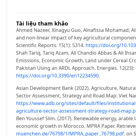
Tài liệu tham khảo
Ahmed Nazeer, Xinagyu Guo, Alnafissa Mohamad, Ali 
and non-linear impact of key agricultural compone
Scientific Reports. 15(1): 5314.
https://doi.org/10.10
Shah Tariq, Tariq Azam, Ali Chandio Abbas & Ali Ihsa
Emissions, Economic Growth, Land under Cereal Cro
Pakistan Using an ARDL Approach. Energies. 12(23):
https://doi.org/10.3390/en12234590
.
Asian Development Bank (2022). Agriculture, Natur
Sector Assessment, Strategy and Road Map: Viet Na
https://www.adb.org/sites/default/files/institutio
agriculture-sector-assessment-strategy-road-map.p
Ben Youssef Slim. (2017). Renewable energy, arable 
economic growth in Morocco. MPRA Paper. Retriev
muenchen.de/76798/1/MPRA_paper_76798.pdf
. on 