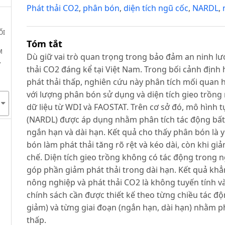
Phát thải CO2
,
phân bón
,
diện tích ngũ cốc
,
NARDL
,
ỐI
Tóm tắt
M
Dù giữ vai trò quan trọng trong bảo đảm an ninh l
.
thải CO2 đáng kể tại Việt Nam. Trong bối cảnh định
phát thải thấp, nghiên cứu này phân tích mối quan 
với lượng phân bón sử dụng và diện tích gieo trồng
dữ liệu từ WDI và FAOSTAT. Trên cơ sở đó, mô hình t
(NARDL) được áp dụng nhằm phân tích tác động bất 
ngắn hạn và dài hạn. Kết quả cho thấy phân bón là 
bón làm phát thải tăng rõ rệt và kéo dài, còn khi g
chế. Diện tích gieo trồng không có tác động trong 
góp phần giảm phát thải trong dài hạn. Kết quả kh
nông nghiệp và phát thải CO2 là không tuyến tính và
chính sách cần được thiết kế theo từng chiều tác độn
giảm) và từng giai đoạn (ngắn hạn, dài hạn) nhằm ph
thấp.