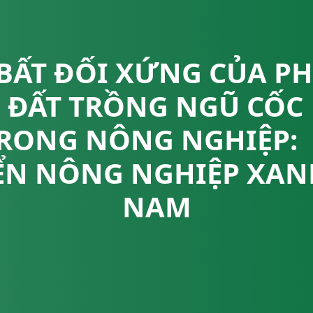
BẤT ĐỐI XỨNG CỦA P
H ĐẤT TRỒNG NGŨ CỐC
TRONG NÔNG NGHIỆP:
ỂN NÔNG NGHIỆP XANH
NAM