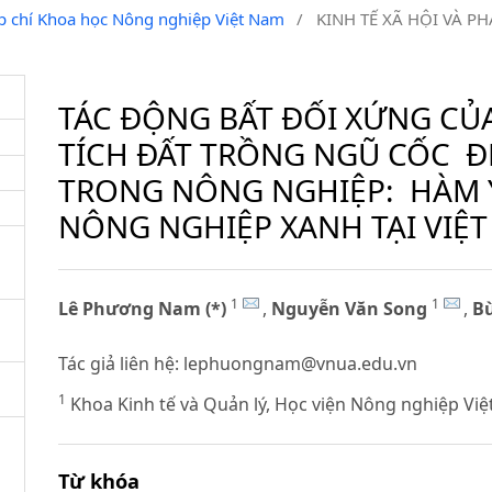
ạp chí Khoa học Nông nghiệp Việt Nam
/
KINH TẾ XÃ HỘI VÀ P
TÁC ĐỘNG BẤT ĐỐI XỨNG CỦ
TÍCH ĐẤT TRỒNG NGŨ CỐC Đ
TRONG NÔNG NGHIỆP: HÀM Ý
NÔNG NGHIỆP XANH TẠI VIỆ
1
1
Lê Phương Nam (*)
,
Nguyễn Văn Song
,
Bù
Tác giả liên hệ:
lephuongnam@vnua.edu.vn
1
Khoa Kinh tế và Quản lý, Học viện Nông nghiệp Vi
Từ khóa