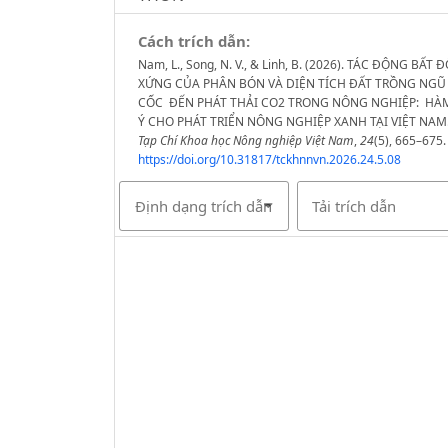
Cách trích dẫn:
Nam, L., Song, N. V., & Linh, B. (2026). TÁC ĐỘNG BẤT Đ
XỨNG CỦA PHÂN BÓN VÀ DIỆN TÍCH ĐẤT TRỒNG NGŨ
CỐC ĐẾN PHÁT THẢI CO2 TRONG NÔNG NGHIỆP: HÀ
Ý CHO PHÁT TRIỂN NÔNG NGHIỆP XANH TẠI VIỆT NAM
Tạp Chí Khoa học Nông nghiệp Việt Nam
,
24
(5), 665–675.
https://doi.org/10.31817/tckhnnvn.2026.24.5.08
Định dạng trích dẫn
Tải trích dẫn