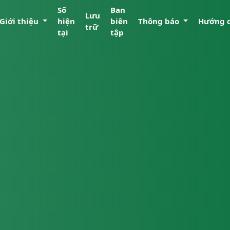
Số
Ban
Lưu
Giới thiệu
hiện
biên
Thông báo
Hướng 
trữ
tại
tập