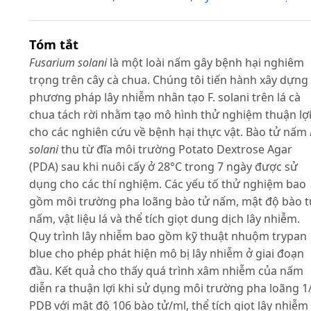
Tóm tắt
Fusarium solani
là một loài nấm gây bệnh hại nghiêm
trọng trên cây cà chua. Chúng tôi tiến hành xây dựng
phương pháp lây nhiễm nhân tạo F. solani trên lá cà
chua tách rời nhằm tạo mô hình thử nghiệm thuận lợ
cho các nghiên cứu về bệnh hại thực vật. Bào tử nấm
solani
thu từ đĩa môi trường Potato Dextrose Agar
(PDA) sau khi nuôi cấy ở 28°C trong 7 ngày được sử
dụng cho các thí nghiệm. Các yếu tố thử nghiệm bao
gồm môi trường pha loãng bào tử nấm, mật độ bào t
nấm, vật liệu lá và thể tích giọt dung dịch lây nhiễm.
Quy trình lây nhiễm bao gồm kỹ thuật nhuộm trypan
blue cho phép phát hiện mô bị lây nhiễm ở giai đoạn
đầu. Kết quả cho thấy quá trình xâm nhiễm của nấm
diễn ra thuận lợi khi sử dụng môi trường pha loãng 1
PDB với mật độ 106 bào tử/ml, thể tích giọt lây nhiễm 