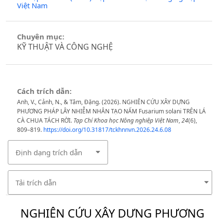
Việt Nam
Chuyên mục:
KỸ THUẬT VÀ CÔNG NGHỆ
Cách trích dẫn:
Anh, V., Cảnh, N., & Tâm, Đặng. (2026). NGHIÊN CỨU XÂY DỰNG
PHƯƠNG PHÁP LÂY NHIỄM NHÂN TẠO NẤM Fusarium solani TRÊN LÁ
CÀ CHUA TÁCH RỜI.
Tạp Chí Khoa học Nông nghiệp Việt Nam
,
24
(6),
809–819.
https://doi.org/10.31817/tckhnnvn.2026.24.6.08
Định dạng trích dẫn
Tải trích dẫn
NGHIÊN CỨU XÂY DỰNG PHƯƠNG