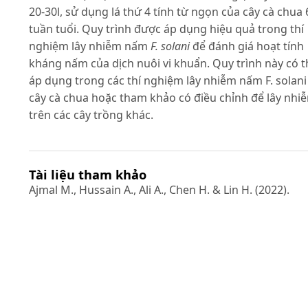
20-30l, sử dụng lá thứ 4 tính từ ngọn của cây cà chua 
tuần tuổi. Quy trình được áp dụng hiệu quả trong thí
nghiệm lây nhiễm nấm
F. solani
để đánh giá hoạt tính
kháng nấm của dịch nuôi vi khuẩn. Quy trình này có t
áp dụng trong các thí nghiệm lây nhiễm nấm F. solani
cây cà chua hoặc tham khảo có điều chỉnh để lây nhi
trên các cây trồng khác.
Tài liệu tham khảo
Ajmal M., Hussain A., Ali A., Chen H. & Lin H. (2022).
Strategies for Controlling the Sporulation in Fusariu
spp. Journal of Fungi. 9(1): 10. Akbar A., Hussain S., Ul
K., Fahim M. & Ali G.S. (2018). Detection, virulence and
genetic diversity of Fusarium species infecting tomat
in Northern Pakistan. Plos one. 13(9): e0203613.
Coleman J.J. (2016). The Fusarium solani species