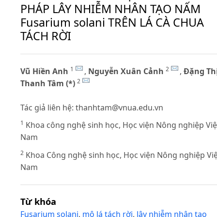
PHÁP LÂY NHIỄM NHÂN TẠO NẤM
Fusarium solani TRÊN LÁ CÀ CHUA
TÁCH RỜI
1
2
Vũ Hiền Anh
,
Nguyễn Xuân Cảnh
,
Đặng Th
2
Thanh Tâm (*)
Tác giả liên hệ:
thanhtam@vnua.edu.vn
1
Khoa công nghệ sinh học, Học viện Nông nghiệp Việ
Nam
2
Khoa Công nghệ sinh học, Học viện Nông nghiệp Việ
Nam
Từ khóa
Fusarium solani
,
mô lá tách rời
,
lây nhiễm nhân tạo