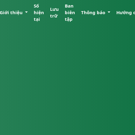
Số
Ban
Lưu
Giới thiệu
hiện
biên
Thông báo
Hướng 
trữ
tại
tập