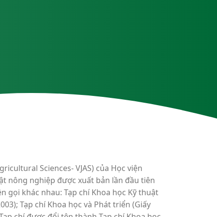
ricultural Sciences- VJAS) của Học viện
ật nông nghiệp được xuất bản lần đầu tiên
tên gọi khác nhau: Tạp chí Khoa học Kỹ thuật
3); Tạp chí Khoa học và Phát triển (Giấy
ạp chí được đổi tên thành Tạp chí Khoa học