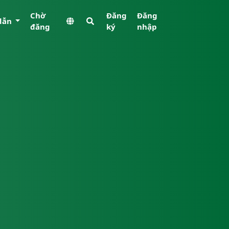
Chờ
Đăng
Đăng
dẫn
đăng
ký
nhập