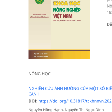
Nô
18
Đã
NÔNG HỌC
NGHIÊN CỨU ẢNH HƯỞNG CỦA MỘT SỐ BIỆN
CÀNH
DOI:
https://doi.org/10.31817/tckhnnvn.202
Nguyễn Hồng Hạnh, Nguyễn Thị Ngọc Dinh