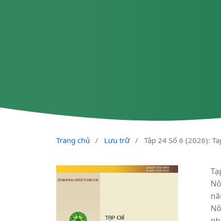
Trang chủ
/
Lưu trữ
/
Tập 24 Số 6 (2026): T
Tạ
Nô
nă
Nô
ph