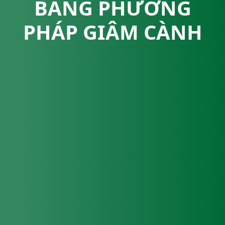
BẰNG PHƯƠNG
PHÁP GIÂM CÀNH