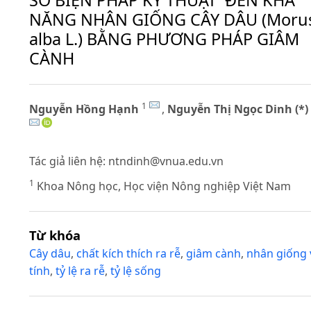
SỐ BIỆN PHÁP KỸ THUẬT ĐẾN KHẢ
NĂNG NHÂN GIỐNG CÂY DÂU (Moru
alba L.) BẰNG PHƯƠNG PHÁP GIÂM
CÀNH
1
Nguyễn Hồng Hạnh
,
Nguyễn Thị Ngọc Dinh (*)
Tác giả liên hệ:
ntndinh@vnua.edu.vn
1
Khoa Nông học, Học viện Nông nghiệp Việt Nam
Từ khóa
Cây dâu
,
chất kích thích ra rễ
,
giâm cành
,
nhân giống 
tính
,
tỷ lệ ra rễ
,
tỷ lệ sống