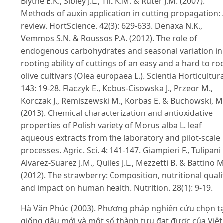
Blythe E.K., Sibley J.L., Tilt K.M. & Ruter J.M. (2007).
Methods of auxin application in cutting propagation:
review. HortScience. 42(3): 629-633. Denaxa N.K.,
Vemmos S.N. & Roussos P.A. (2012). The role of
endogenous carbohydrates and seasonal variation in
rooting ability of cuttings of an easy and a hard to ro
olive cultivars (Olea europaea L.). Scientia Horticultur
143: 19-28. Flaczyk E., Kobus-Cisowska J., Przeor M.,
Korczak J., Remiszewski M., Korbas E. & Buchowski, M
(2013). Chemical characterization and antioxidative
properties of Polish variety of Morus alba L. leaf
aqueous extracts from the laboratory and pilot-scale
processes. Agric. Sci. 4: 141-147. Giampieri F., Tulipani 
Alvarez-Suarez J.M., Quiles J.L., Mezzetti B. & Battino M
(2012). The strawberry: Composition, nutritional quali
and impact on human health. Nutrition. 28(1): 9-19.
Hà Văn Phúc (2003). Phương pháp nghiên cứu chọn t
giống dâu mới và một số thành tựu đạt được của Vịêt