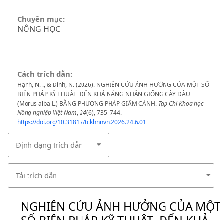
Chuyên mục:
NÔNG HỌC
Cách trích dẫn:
Hạnh, N. ., & Dinh, N. (2026). NGHIÊN CỨU ẢNH HƯỞNG CỦA MỘT SỐ
BIỆN PHÁP KỸ THUẬT ĐẾN KHẢ NĂNG NHÂN GIỐNG CÂY DÂU
(Morus alba L.) BẰNG PHƯƠNG PHÁP GIÂM CÀNH.
Tạp Chí Khoa học
Nông nghiệp Việt Nam
,
24
(6), 735–744.
https://doi.org/10.31817/tckhnnvn.2026.24.6.01
Định dạng trích dẫn
Tải trích dẫn
NGHIÊN CỨU ẢNH HƯỞNG CỦA MỘ