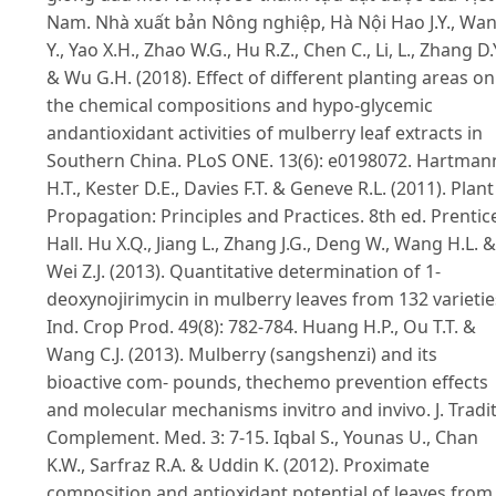
Nam. Nhà xuất bản Nông nghiệp, Hà Nội Hao J.Y., Wa
Y., Yao X.H., Zhao W.G., Hu R.Z., Chen C., Li, L., Zhang D.
& Wu G.H. (2018). Eﬀect of diﬀerent planting areas on
the chemical compositions and hypo-glycemic
andantioxidant activities of mulberry leaf extracts in
Southern China. PLoS ONE. 13(6): e0198072. Hartman
H.T., Kester D.E., Davies F.T. & Geneve R.L. (2011). Plant
Propagation: Principles and Practices. 8th ed. Prentic
Hall. Hu X.Q., Jiang L., Zhang J.G., Deng W., Wang H.L. &
Wei Z.J. (2013). Quantitative determination of 1-
deoxynojirimycin in mulberry leaves from 132 varietie
Ind. Crop Prod. 49(8): 782-784. Huang H.P., Ou T.T. &
Wang C.J. (2013). Mulberry (sangshenzi) and its
bioactive com- pounds, thechemo prevention eﬀects
and molecular mechanisms invitro and invivo. J. Tradit
Complement. Med. 3: 7-15. Iqbal S., Younas U., Chan
K.W., Sarfraz R.A. & Uddin K. (2012). Proximate
composition and antioxidant potential of leaves from