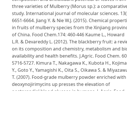
three varieties of Mulberry (Morus sp.): a comparativ
study. International journal of molecular sciences. 13(
6651-6664. Jiang Y. & Nie W.J. (2015). Chemical propert
in fruits of mulberry species from the Xinjiang provin
of China. Food Chem.174: 460-446 Kaume L., Howard
L.R. & Devareddy L. (2012). The blackberry fruit: a rev
on its composition and chemistry, metabolism and bi
availability and health benefits. J.Agric. Food Chem. 60
5716-5727. Kimura T., Nakagawa K., Kubota H., Kojima
Y., Goto Y., Yamagishi K., Oita S., Oikawa S. & Miyazaw
T. (2007). Food-grade mulberry powder enriched with 
deoxynojirimycins up presses the elevation of
postprandial blood glucose in humans. J. Agric. Food
Chem. 55(14): 5869-5874 Khan M.A., Rahman A.A., Isl
S., Khandokhar P., Parvin S., Islam M.B., Hossain M.,
Rashid M., Sadik G., Nasrin S., Mollah M.N. & Alam A.H
(2013). A comparative study on the antioxidant activit
of methanolice xtracts from diﬀerent parts of Morus