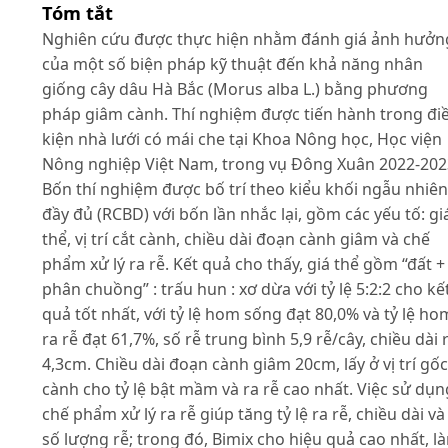
Tóm tắt
Nghiên cứu được thực hiện nhằm đánh giá ảnh hưởn
của một số biện pháp kỹ thuật đến khả năng nhân
giống cây dâu Hà Bắc (Morus alba L.) bằng phương
pháp giâm cành. Thí nghiệm được tiến hành trong đi
kiện nhà lưới có mái che tại Khoa Nông học, Học viện
Nông nghiệp Việt Nam, trong vụ Đông Xuân 2022-202
Bốn thí nghiệm được bố trí theo kiểu khối ngẫu nhiên
đầy đủ (RCBD) với bốn lần nhắc lại, gồm các yếu tố: gi
thể, vị trí cắt cành, chiều dài đoạn cành giâm và chế
phẩm xử lý ra rễ. Kết quả cho thấy, giá thể gồm “đất +
phân chuồng” : trấu hun : xơ dừa với tỷ lệ 5:2:2 cho kế
quả tốt nhất, với tỷ lệ hom sống đạt 80,0% và tỷ lệ ho
ra rễ đạt 61,7%, số rễ trung bình 5,9 rễ/cây, chiều dài 
4,3cm. Chiều dài đoạn cành giâm 20cm, lấy ở vị trí gốc
cành cho tỷ lệ bật mầm và ra rễ cao nhất. Việc sử dụn
chế phẩm xử lý ra rễ giúp tăng tỷ lệ ra rễ, chiều dài và
số lượng rễ; trong đó, Bimix cho hiệu quả cao nhất, l