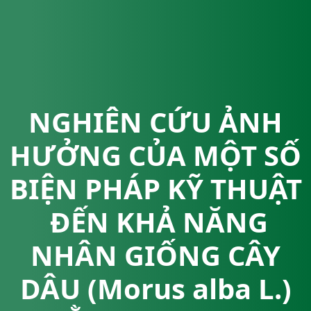
NGHIÊN CỨU ẢNH
HƯỞNG CỦA MỘT SỐ
BIỆN PHÁP KỸ THUẬT
ĐẾN KHẢ NĂNG
NHÂN GIỐNG CÂY
DÂU (Morus alba L.)