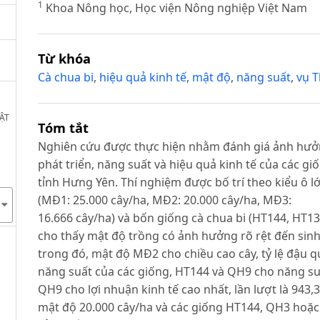
1
Khoa Nông học, Học viện Nông nghiệp Việt Nam
Từ khóa
Cà chua bi
,
hiệu quả kinh tế
,
mật độ
,
năng suất
,
vụ T
MẬT
Tóm tắt
Nghiên cứu được thực hiện nhằm đánh giá ảnh hưởn
phát triển, năng suất và hiệu quả kinh tế của các gi
tỉnh Hưng Yên. Thí nghiệm được bố trí theo kiểu ô l
(MĐ1: 25.000 cây/ha, MĐ2: 20.000 cây/ha, MĐ3:
16.666 cây/ha) và bốn giống cà chua bi (HT144, HT136
cho thấy mật độ trồng có ảnh hưởng rõ rệt đến sinh
trong đó, mật độ MĐ2 cho chiều cao cây, tỷ lệ đậu q
năng suất của các giống, HT144 và QH9 cho năng s
QH9 cho lợi nhuận kinh tế cao nhất, lần lượt là 943,
mật độ 20.000 cây/ha và các giống HT144, QH3 hoặc