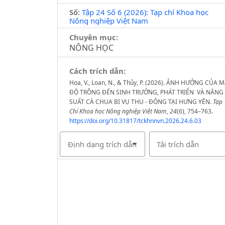
Số:
Tập 24 Số 6 (2026): Tạp chí Khoa học
Nông nghiệp Việt Nam
Chuyên mục:
NÔNG HỌC
Cách trích dẫn:
Hoa, V., Loan, N., & Thủy, P. (2026). ẢNH HƯỞNG CỦA 
ĐỘ TRỒNG ĐẾN SINH TRƯỞNG, PHÁT TRIỂN VÀ NĂNG
SUẤT CÀ CHUA BI VỤ THU - ĐÔNG TẠI HƯNG YÊN.
Tạp
Chí Khoa học Nông nghiệp Việt Nam
,
24
(6), 754–763.
https://doi.org/10.31817/tckhnnvn.2026.24.6.03
Định dạng trích dẫn
Tải trích dẫn