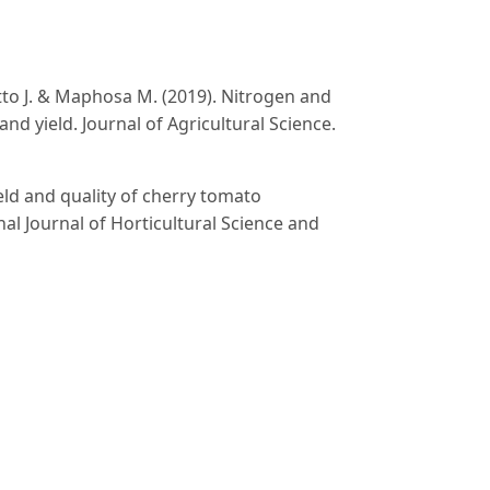
otto J. & Maphosa M. (2019). Nitrogen and
nd yield. Journal of Agricultural Science.
ield and quality of cherry tomato
al Journal of Horticultural Science and
amic plant spacing in tomato results in
uality associated with high planting
s Moreira Catão H.C., de Oliveira
oduction and classification of four cherry
 Idesia. 30(3): 29-35