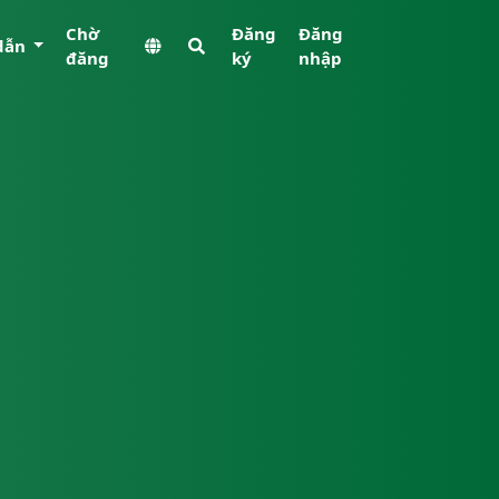
Chờ
Đăng
Đăng
dẫn
đăng
ký
nhập