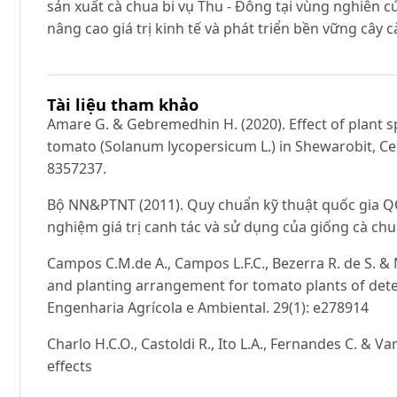
sản xuất cà chua bi vụ Thu - Đông tại vùng nghiên c
nâng cao giá trị kinh tế và phát triển bền vững cây c
Tài liệu tham khảo
Amare G. & Gebremedhin H. (2020). Effect of plant 
tomato (Solanum lycopersicum L.) in Shewarobit, Centr
8357237.
Bộ NN&PTNT (2011). Quy chuẩn kỹ thuật quốc gia 
nghiệm giá trị canh tác và sử dụng của giống cà chu
Campos C.M.de A., Campos L.F.C., Bezerra R. de S. & 
and planting arrangement for tomato plants of dete
Engenharia Agrícola e Ambiental. 29(1): e278914
Charlo H.C.O., Castoldi R., Ito L.A., Fernandes C. & V
effects