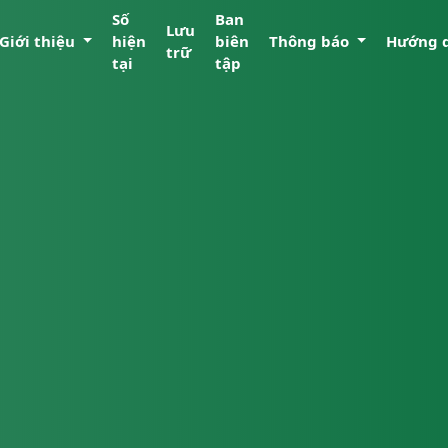
Số
Ban
Lưu
Giới thiệu
hiện
biên
Thông báo
Hướng 
trữ
tại
tập