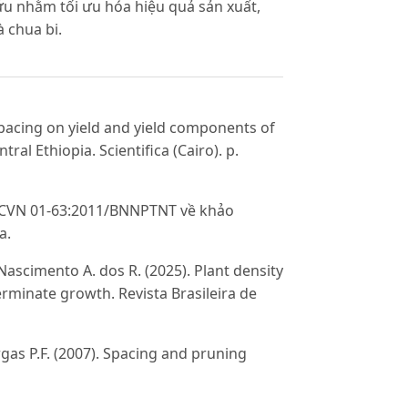
ứu nhằm tối ưu hóa hiệu quả sản xuất,
à chua bi.
spacing on yield and yield components of
al Ethiopia. Scientifica (Cairo). p.
QCVN 01-63:2011/BNNPTNT về khảo
a.
Nascimento A. dos R. (2025). Plant density
rminate growth. Revista Brasileira de
argas P.F. (2007). Spacing and pruning