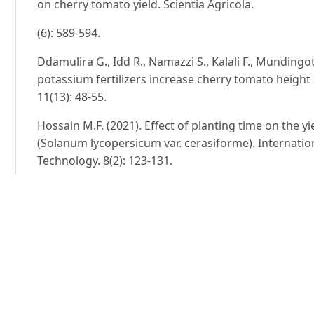
on cherry tomato yield. Scientia Agricola.
(6): 589-594.
Ddamulira G., Idd R., Namazzi S., Kalali F., Munding
potassium fertilizers increase cherry tomato height a
11(13): 48-55.
Hossain M.F. (2021). Effect of planting time on the y
(Solanum lycopersicum var. cerasiforme). Internation
Technology. 8(2): 123-131.
Karpe M., Marcelis L.F.M. & Heuvelink E. (2024). Dyn
high yields while mitigating the reduction in fruit q
densities. Frontiers in Plant Science. 15: 1386950.
Menezes J.B.C., da Costa C.A., Sampaio R.A., Rodrigue
Guilherme D. & Savelli Martinez R.A. (2012). Fruit pr
tomato genotypes under an organic cropping system.