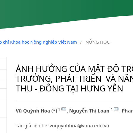
ạp chí Khoa học Nông nghiệp Việt Nam
/
NÔNG HỌC
ẢNH HƯỞNG CỦA MẬT ĐỘ TR
TRƯỞNG, PHÁT TRIỂN VÀ NĂN
THU - ĐÔNG TẠI HƯNG YÊN
1
1
Vũ Quỳnh Hoa (*)
,
Nguyễn Thị Loan
,
Phan
Tác giả liên hệ:
vuquynhhoa@vnua.edu.vn