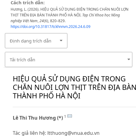
Cách trích dẫn:
Hương, L. (2026). HIỆU QUẢ SỬ DỤNG ĐIỆN TRONG CHĂN NUÔI LỢN
THỊT TRÊN ĐỊA BÀN THÀNH PHỐ HÀ NỘI.
Tạp Chí Khoa học Nông
nghiệp Việt Nam
,
24
(6), 820–829.
https://doi.org/10.31817/tckhnnvn.2026.24.6.09
Định dạng trích dẫn
Tải trích dẫn
HIỆU QUẢ SỬ DỤNG ĐIỆN TRONG
CHĂN NUÔI LỢN THỊT TRÊN ĐỊA BÀ
THÀNH PHỐ HÀ NỘI
1
Lê Thi Thu Hương (*)
Tác giả liên hệ:
ltthuong@vnua.edu.vn