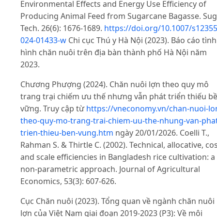
Environmental Effects and Energy Use Efficiency of
Producing Animal Feed from Sugarcane Bagasse. Sug
Tech. 26(6): 1676-1689.
https://doi.org/10.1007/s12355
024-01433-w
Chi cục Thú y Hà Nội (2023). Báo cáo tình
hình chăn nuôi trên địa bàn thành phố Hà Nội năm
2023.
Chương Phượng (2024). Chăn nuôi lợn theo quy mô
trang trại chiếm ưu thế nhưng vẫn phát triển thiếu b
vững. Truy cập từ
https://vneconomy.vn/chan-nuoi-lo
theo-quy-mo-trang-trai-chiem-uu-the-nhung-van-phat
trien-thieu-ben-vung.htm
ngày 20/01/2026. Coelli T.,
Rahman S. & Thirtle C. (2002). Technical, allocative, co
and scale efficiencies in Bangladesh rice cultivation: a
non‐parametric approach. Journal of Agricultural
Economics, 53(3): 607-626.
Cục Chăn nuôi (2023). Tổng quan về ngành chăn nuôi
lợn của Việt Nam giai đoạn 2019-2023 (P3): Về môi