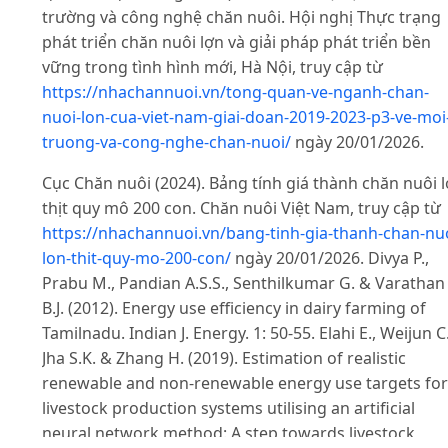
trường và công nghệ chăn nuôi. Hội nghị Thực trạng
phát triển chăn nuôi lợn và giải pháp phát triển bền
vững trong tình hình mới, Hà Nội, truy cập từ
https://nhachannuoi.vn/tong-quan-ve-nganh-chan-
nuoi-lon-cua-viet-nam-giai-doan-2019-2023-p3-ve-moi
truong-va-cong-nghe-chan-nuoi/
ngày 20/01/2026.
Cục Chăn nuôi (2024). Bảng tính giá thành chăn nuôi 
thịt quy mô 200 con. Chăn nuôi Việt Nam, truy cập từ
https://nhachannuoi.vn/bang-tinh-gia-thanh-chan-nu
lon-thit-quy-mo-200-con/
ngày 20/01/2026. Divya P.,
Prabu M., Pandian A.S.S., Senthilkumar G. & Varathan
B.J. (2012). Energy use efficiency in dairy farming of
Tamilnadu. Indian J. Energy. 1: 50-55. Elahi E., Weijun C.
Jha S.K. & Zhang H. (2019). Estimation of realistic
renewable and non-renewable energy use targets for
livestock production systems utilising an artificial
neural network method: A step towards livestock