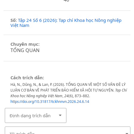
Số:
Tập 24 Số 6 (2026): Tạp chí Khoa học Nông nghiệp
Việt Nam
Chuyên mục:
TỔNG QUAN
Cách trích dẫn:
Hà, N., Dũng, N., & Lan, P. (2026). TỔNG QUAN VỀ MỘT SỐ VẤN ĐỀ LÝ
LUẬN CƠ BẢN VỀ PHÁT TRIỂN BẢO HIỂM XÃ HỘI TỰ NGUYỆN.
Tạp Chí
Khoa học Nông nghiệp Việt Nam
,
24
(6), 873–882.
https://doi.org/10.31817/tckhnnvn.2026.24.6.14
Định dạng trích dẫn
Tải trích dẫn