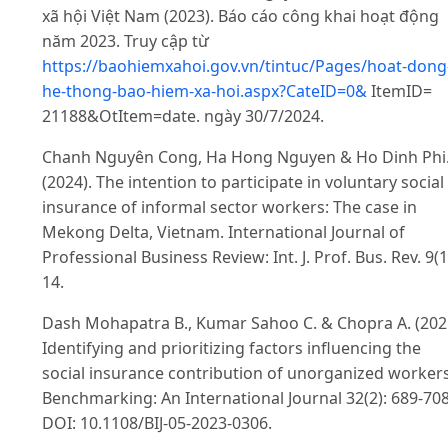
xã hội Việt Nam (2023). Báo cáo công khai hoạt động
năm 2023. Truy cập từ
https://baohiemxahoi.gov.vn/tintuc/Pages/hoat-dong
he-thong-bao-hiem-xa-hoi.aspx?CateID=0&
ItemID=
21188&OtItem=date. ngày 30/7/2024.
Chanh Nguyên Cong, Ha Hong Nguyen & Ho Dinh Phi
(2024). The intention to participate in voluntary social
insurance of informal sector workers: The case in
Mekong Delta, Vietnam. International Journal of
Professional Business Review: Int. J. Prof. Bus. Rev. 9(1
14.
Dash Mohapatra B., Kumar Sahoo C. & Chopra A. (202
Identifying and prioritizing factors influencing the
social insurance contribution of unorganized workers
Benchmarking: An International Journal 32(2): 689-708
DOI: 10.1108/BIJ-05-2023-0306.