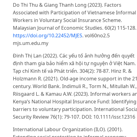
Do Thi Thu & Giang Thanh Long (2023). Factors
Associated with Participation of Vietnamese Informal
Workers in Voluntary Social Insurance Scheme.
Malaysian Journal of Economic Studies. 60(2) 115-128.
https://doi.org/10.22452/MJES
. vol60no2.5
mjs.um.edu.my
Đinh Thị Lan (2022). Các yếu tố ảnh hưởng đến quyết
định tham gia bảo hiểm xã hội tự nguyện ở Việt Nam.
Tạp chí Kinh tế và Phát triển. 304(2): 78-87. Hinz R. &
Holzmann R. (2021). Old-age income support in the 2
century. World Bank. Indimuli R., Torm N., Mitullah W.,
Riisgaard L. & Kamau A.W. (2023). Informal workers a
Kenya’s National Hospital Insurance Fund: Identifying
barriers to voluntary participation. International Socia
Security Review 76(1): 79-107. DOI: 10.1111/issr.12316
International Labour Organization (ILO). (2001).
Extending social protection to informal economy