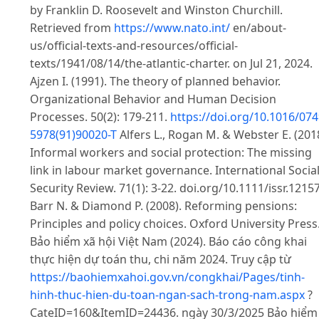
by Franklin D. Roosevelt and Winston Churchill.
Retrieved from
https://www.nato.int/
en/about-
us/official-texts-and-resources/official-
texts/1941/08/14/the-atlantic-charter. on Jul 21, 2024.
Ajzen I. (1991). The theory of planned behavior.
Organizational Behavior and Human Decision
Processes. 50(2): 179-211.
https://doi.org/10.1016/074
5978(91)90020-T
Alfers L., Rogan M. & Webster E. (201
Informal workers and social protection: The missing
link in labour market governance. International Socia
Security Review. 71(1): 3-22. doi.org/10.1111/issr.1215
Barr N. & Diamond P. (2008). Reforming pensions:
Principles and policy choices. Oxford University Press
Bảo hiểm xã hội Việt Nam (2024). Báo cáo công khai
thực hiện dự toán thu, chi năm 2024. Truy cập từ
https://baohiemxahoi.gov.vn/congkhai/Pages/tinh-
hinh-thuc-hien-du-toan-ngan-sach-trong-nam.aspx
?
CateID=160&ItemID=24436. ngày 30/3/2025 Bảo hiểm