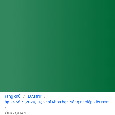
Trang chủ
/
Lưu trữ
/
Tập 24 Số 6 (2026): Tạp chí Khoa học Nông nghiệp Việt Nam
/
TỔNG QUAN