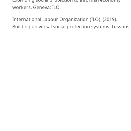
workers. Geneva: ILO.
International Labour Organization (ILO). (2019).
Building universal social protection systems: Lessons
from Asia and the Pacific. Geneva: ILO.
International Labour Organization. (2023). Vietnam
Social Protection Assessment 2023. Geneva: ILO.
International Labour Organization. (2024). Viet Nam’s
amended Social Insurance Law: A step towards
universal coverage. Geneva: ILO. Retrieved from
https://www.ilo.org/resource/article/viet-nams-
amended-social-insurance-law-step-towards-universa
coverage
. on Aug 15,2025. Jain H., Nguyen N.T., Yeachu
A., Ha P.B. & De K. (2025). Expanding Coverage in
Vietnam’s Voluntary Social Insurance Scheme: Insight
and Recommendations. World Bank. Retrieved from
https://openknowledge.worldbank.org/entities/publi