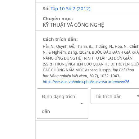
Số:
Tập 10 Số 7 (2012)
Chuyên mục:
KỸ THUẬT VÀ CÔNG NGHỆ
Cách trích dẫn:
Hải, N., Quỳnh, Đỗ, Thanh, B., Thưởng, N., Hòa, N., Chỉnh
N., & Nghiêm, Đặng. (2024). BƯỚC ĐẦU ĐÁNH GIÁ KHẢ
NĂNG ỨNG DỤNG HỆ TRÌNH TỰ LẶP LẠI ĐƠN GIẢN
(SSRs) TRONG NGHIÊN CỨU QUAN HỆ DI TRUYỀN GIỮ
CÁC CHỦNG NẤM MỐC Aspergillusspp.
Tạp Chí Khoa
học Nông nghiệp Việt Nam
,
10
(7), 1032–1043.
https://vie.vjas.vn/index.php/vjasvn/article/view/26
Định dạng trích
Tải trích dẫn
dẫn