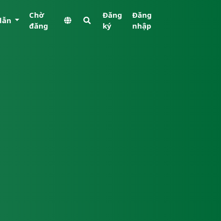
Chờ
Đăng
Đăng
dẫn
đăng
ký
nhập