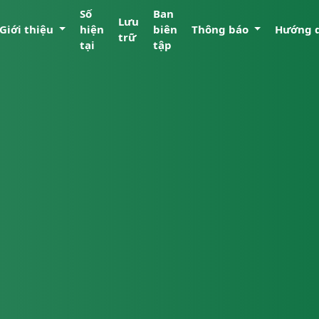
Số
Ban
Lưu
Giới thiệu
hiện
biên
Thông báo
Hướng 
trữ
tại
tập