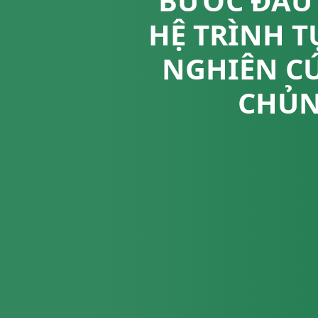
BƯỚC ĐẦU
HỆ TRÌNH T
NGHIÊN CỨ
CHỦN