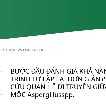
KỸ THUẬT VÀ CÔNG NGHỆ
BƯỚC ĐẦU ĐÁNH GIÁ KHẢ NĂ
TRÌNH TỰ LẶP LẠI ĐƠN GIẢN 
CỨU QUAN HỆ DI TRUYỀN GI
MỐC Aspergillusspp.