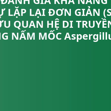
 ĐÁNH GIÁ KHẢ NĂNG
Ự LẶP LẠI ĐƠN GIẢN (
U QUAN HỆ DI TRUYỀ
G NẤM MỐC Aspergillu