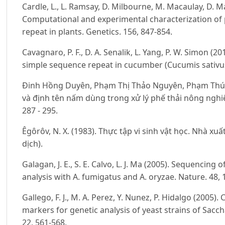
Cardle, L., L. Ramsay, D. Milbourne, M. Macaulay, D. 
Computational and experimental characterization of 
repeat in plants. Genetics. 156, 847-854.
Cavagnaro, P. F., D. A. Senalik, L. Yang, P. W. Simon (
simple sequence repeat in cucumber (Cucumis sativus
Đinh Hồng Duyên, Phạm Thị Thảo Nguyên, Phạm Thúy K
và định tên nấm dùng trong xử lý phế thải nông nghiệp
287 - 295.
Êgôrôv, N. X. (1983). Thực tập vi sinh vật học. Nhà 
dịch).
Galagan, J. E., S. E. Calvo, L. J. Ma (2005). Sequencin
analysis with A. fumigatus and A. oryzae. Nature. 48, 
Gallego, F. J., M. A. Perez, Y. Nunez, P. Hidalgo (200
markers for genetic analysis of yeast strains of Sacc
22, 561-568.