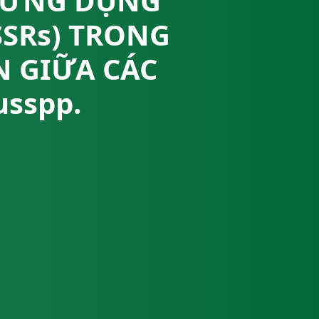
 ỨNG DỤNG
SSRs) TRONG
N GIỮA CÁC
sspp.