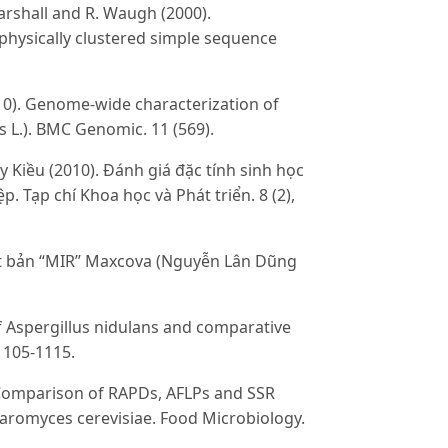
Marshall and R. Waugh (2000).
physically clustered simple sequence
2010). Genome-wide characterization of
 L.). BMC Genomic. 11 (569).
iều (2010). Đánh giá đặc tính sinh học
. Tạp chí Khoa học và Phát triển. 8 (2),
xuất bản “MIR” Maxcova (Nguyễn Lân Dũng
g of Aspergillus nidulans and comparative
1105-1115.
5). Comparison of RAPDs, AFLPs and SSR
haromyces cerevisiae. Food Microbiology.