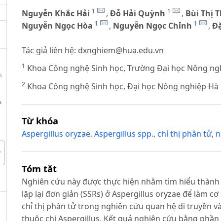
1
1
Nguyễn Khắc Hải
,
Đỗ Hải Quỳnh
,
Bùi Thị 
1
1
Nguyễn Ngọc Hòa
,
Nguyễn Ngọc Chỉnh
,
Đặ
Tác giả liên hệ:
dxnghiem@hua.edu.vn
1
Khoa Công nghệ Sinh học, Trường Đại học Nông ng
,
2
Khoa Công nghệ Sinh học, Đại học Nông nghiệp Hà 
A
Từ khóa
Aspergillus oryzae
,
Aspergillus spp.
,
chỉ thị phân tử
,
n
Tóm tắt
Nghiên cứu này được thực hiện nhằm tìm hiểu thành 
lặp lại đơn giản (SSRs) ở Aspergillus oryzae để làm 
chỉ thị phân tử trong nghiên cứu quan hệ di truyền 
thuộc chi Aspergillus. Kết quả nghiên cứu bằng phần