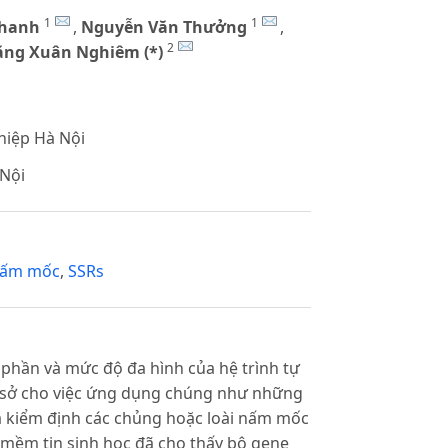
1
1
Thanh
,
Nguyễn Văn Thưởng
,
2
ng Xuân Nghiêm (*)
hiệp Hà Nội
Nội
ấm mốc
,
SSRs
phần và mức độ đa hình của hệ trình tự
cơ sở cho việc ứng dụng chúng như những
và kiểm định các chủng hoặc loài nấm mốc
 mềm tin sinh học đã cho thấy bộ gene