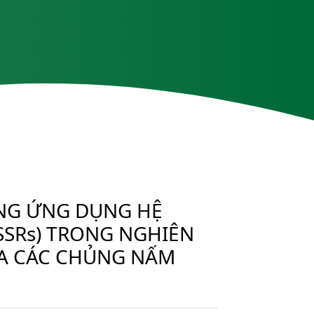
NG ỨNG DỤNG HỆ
(SSRs) TRONG NGHIÊN
ỮA CÁC CHỦNG NẤM