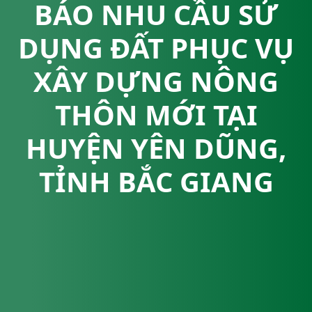
BÁO NHU CẦU SỬ
DỤNG ĐẤT PHỤC VỤ
XÂY DỰNG NÔNG
THÔN MỚI TẠI
HUYỆN YÊN DŨNG,
TỈNH BẮC GIANG