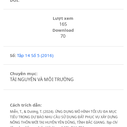
DOI:
Lượt xem
165
Download
70
Số:
Tập 14 Số 5 (2016)
Chuyên mục:
TÀI NGUYÊN VÀ MÔI TRƯỜNG
Cách trích dẫn:
Miễn, T., & Dương, T. (2024). ỨNG DỤNG MÔ HÌNH TỐI ƯU ĐA MỤC
TIÊU TRONG DỰ BÁO NHU CẦU SỬ DỤNG ĐẤT PHỤC VỤ XÂY DỰNG
NÔNG THÔN MỚI TẠI HUYỆN YÊN DŨNG, TỈNH BẮC GIANG.
Tạp Chí