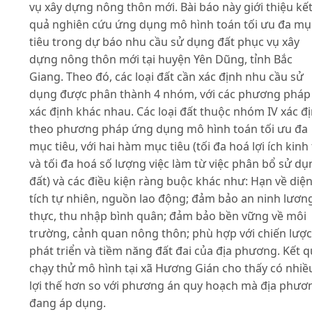
vụ xây dựng nông thôn mới. Bài báo này giới thiệu kế
quả nghiên cứu ứng dụng mô hình toán tối ưu đa mụ
tiêu trong dự báo nhu cầu sử dụng đất phục vụ xây
dựng nông thôn mới tại huyện Yên Dũng, tỉnh Bắc
Giang. Theo đó, các loại đất cần xác định nhu cầu sử
dụng được phân thành 4 nhóm, với các phương pháp
xác định khác nhau. Các loại đất thuộc nhóm IV xác đ
theo phương pháp ứng dụng mô hình toán tối ưu đa
mục tiêu, với hai hàm mục tiêu (tối đa hoá lợi ích kinh 
và tối đa hoá số lượng việc làm từ việc phân bổ sử dụ
đất) và các điều kiện ràng buộc khác như: Hạn về diệ
tích tự nhiên, nguồn lao động; đảm bảo an ninh lươn
thực, thu nhập bình quân; đảm bảo bền vững về môi
trường, cảnh quan nông thôn; phù hợp với chiến lược
phát triển và tiềm năng đất đai của địa phương. Kết 
chạy thử mô hình tại xã Hương Gián cho thấy có nhiề
lợi thế hơn so với phương án quy hoạch mà địa phươ
đang áp dụng.