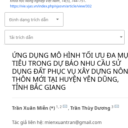
Khoa học Nông nghiệp Việt Nam
,
14
(5), 744–751.
https://vie.vjas.vn/index.php/vjasvn/article/view/302
Định dạng trích dẫn
Tải trích dẫn
ỨNG DỤNG MÔ HÌNH TỐI ƯU ĐA M
TIÊU TRONG DỰ BÁO NHU CẦU SỬ
DỤNG ĐẤT PHỤC VỤ XÂY DỰNG NÔ
THÔN MỚI TẠI HUYỆN YÊN DŨNG,
TỈNH BẮC GIANG
1, 2
3
Trần Xuân Miễn (*)
,
Trần Thùy Dương
Tác giả liên hệ:
mienxuantran@gmail.com