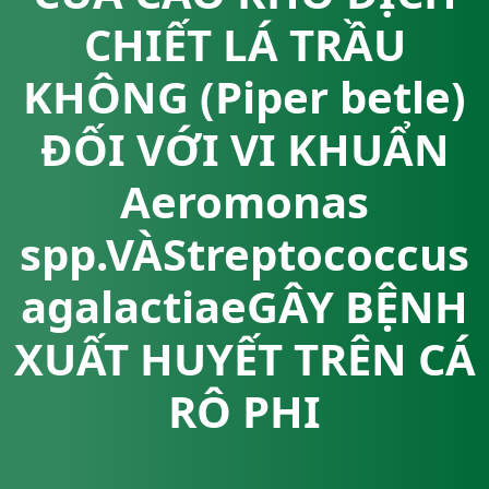
CHIẾT LÁ TRẦU
KHÔNG (Piper betle)
ĐỐI VỚI VI KHUẨN
Aeromonas
spp.VÀStreptococcus
agalactiaeGÂY BỆNH
XUẤT HUYẾT TRÊN CÁ
RÔ PHI