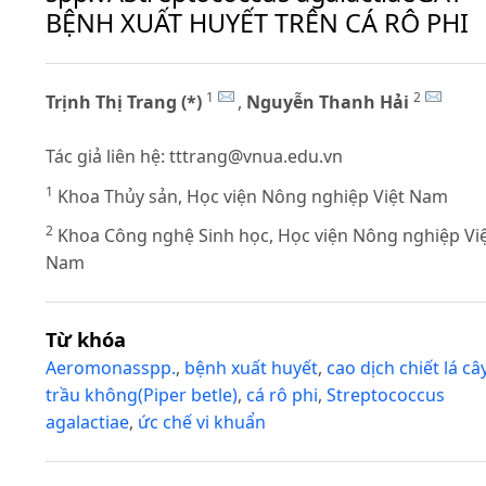
BỆNH XUẤT HUYẾT TRÊN CÁ RÔ PHI
1
2
Trịnh Thị Trang (*)
,
Nguyễn Thanh Hải
Tác giả liên hệ:
tttrang@vnua.edu.vn
1
Khoa Thủy sản, Học viện Nông nghiệp Việt Nam
2
Khoa Công nghệ Sinh học, Học viện Nông nghiệp Vi
Nam
Từ khóa
Aeromonasspp.
,
bệnh xuất huyết
,
cao dịch chiết lá câ
trầu không(Piper betle)
,
cá rô phi
,
Streptococcus
agalactiae
,
ức chế vi khuẩn