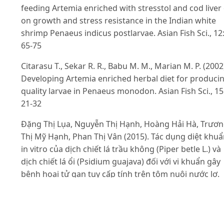
feeding Artemia enriched with stresstol and cod liver 
on growth and stress resistance in the Indian white
shrimp Penaeus indicus postlarvae. Asian Fish Sci., 12
65-75
Citarasu T., Sekar R. R., Babu M. M., Marian M. P. (2002
Developing Artemia enriched herbal diet for produci
quality larvae in Penaeus monodon. Asian Fish Sci., 15
21-32
Đặng Thị Lụa, Nguyễn Thị Hạnh, Hoàng Hải Hà, Trươ
Thị Mỹ Hạnh, Phan Thị Vân (2015). Tác dụng diệt khu
in vitro của dịch chiết lá trầu không (Piper betle L.) và
dịch chiết lá ổi (Psidium guajava) đối với vi khuẩn gây
bệnh hoại tử gan tụy cấp tính trên tôm nuôi nước lợ.
Tạp chí khoa học và công nghệ, 11: 106-113
Đặng Thị Mai Thy, Trần Thị Thủy Cúc, Nguyễn Châu
Phương Lam, Nguyễn Đức Hiền và Đặng Thị Hoàng