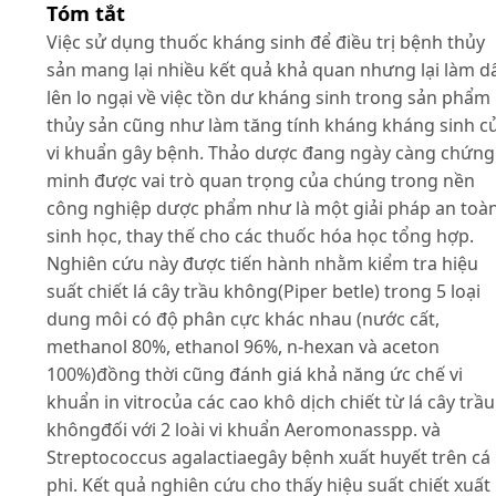
Tóm tắt
Việc sử dụng thuốc kháng sinh để điều trị bệnh thủy
sản mang lại nhiều kết quả khả quan nhưng lại làm d
lên lo ngại về việc tồn dư kháng sinh trong sản phẩm
thủy sản cũng như làm tăng tính kháng kháng sinh c
vi khuẩn gây bệnh. Thảo dược đang ngày càng chứng
minh được vai trò quan trọng của chúng trong nền
công nghiệp dược phẩm như là một giải pháp an toà
sinh học, thay thế cho các thuốc hóa học tổng hợp.
Nghiên cứu này được tiến hành nhằm kiểm tra hiệu
suất chiết lá cây trầu không(Piper betle) trong 5 loại
dung môi có độ phân cực khác nhau (nước cất,
methanol 80%, ethanol 96%, n-hexan và aceton
100%)đồng thời cũng đánh giá khả năng ức chế vi
khuẩn in vitrocủa các cao khô dịch chiết từ lá cây trầu
khôngđối với 2 loài vi khuẩn Aeromonasspp. và
Streptococcus agalactiaegây bệnh xuất huyết trên cá
phi. Kết quả nghiên cứu cho thấy hiệu suất chiết xuất