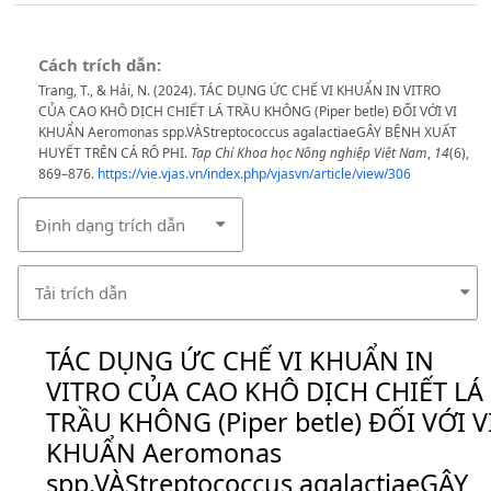
Cách trích dẫn:
Trang, T., & Hải, N. (2024). TÁC DỤNG ỨC CHẾ VI KHUẨN IN VITRO
CỦA CAO KHÔ DỊCH CHIẾT LÁ TRẦU KHÔNG (Piper betle) ĐỐI VỚI VI
KHUẨN Aeromonas spp.VÀStreptococcus agalactiaeGÂY BỆNH XUẤT
HUYẾT TRÊN CÁ RÔ PHI.
Tạp Chí Khoa học Nông nghiệp Việt Nam
,
14
(6),
869–876.
https://vie.vjas.vn/index.php/vjasvn/article/view/306
Định dạng trích dẫn
Tải trích dẫn
TÁC DỤNG ỨC CHẾ VI KHUẨN IN
VITRO CỦA CAO KHÔ DỊCH CHIẾT LÁ
TRẦU KHÔNG (Piper betle) ĐỐI VỚI V
KHUẨN Aeromonas
spp.VÀStreptococcus agalactiaeGÂY