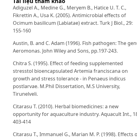
Tài liệu tham khảo
Adiguzel A., Medine G., Meryem B., Hatice U. T. C.,
Fikrettin A., Usa K. (2005). Antimicrobial effects of
Ocimum basilicum (Labiatae) extract. Turk J Biol., 29:
155-160
Austin, B. and C. Adam (1996). Fish pathogen: The ge
Aeromonas. John Wiley and Sons, pp.197-243.
Chitra S. (1995). Effect of feeding supplemented
stresstol bioencapsulated Artemia franciscana on
growth and stress tolerance - in Penaeus indicus
postlarvae. M.Phil Dissertation, M.S University,
Tirunelveli.
Citarasu T. (2010). Herbal biomedicines: a new
opportunity for aquaculture industry. Aquacult Int., 1
403-414
Citarasu T., Immanuel G., Marian M. P. (1998). Effects 