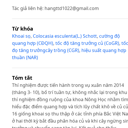
Tác giả liên hệ:
hangttd1022@gmail.com
Từ khóa
Khoai sọ
,
Colocasia esculenta(L.) Schott
,
cường độ
quang hợp (CĐQH)
,
tốc độ tăng trưởng củ (CoGR)
,
tố
đọ tăng trưởngcây trồng (CGR)
,
hiệu suất quang hợp
thuần (NAR)
Tóm tắt
Thí nghiệm được tiến hành trong vụ xuân năm 2014
(tháng 3- 10), bố trí tuần tự, không nhắc lại trong khu
thí nghiệm đồng ruộng của khoa Nông Học nhằm tì
hiểu đặc điểm quang hợp và tích lũy chất khô về củ c
16 giống khoai sọ thu thập ở các tỉnh phía Bắc Việt N
ở hai thời kỳ bắt đầu phân hóa củ và khi cây ngừng si
trưởng và chuyển sang tàn lụi. Kết quả cho thấy: