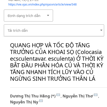
https://vie.vjas.vn/index.php/vjasvn/article/view/348
Định dạng trích dẫn
Tải trích dẫn
QUANG HỢP VÀ TỐC ĐỘ TĂNG
TRƯỞNG CỦA KHOAI SỌ (Colocasia
ecsculentavar. esculenta) Ở THỜI KỲ
BẮT ĐẦU PHÂN HÓA CỦ VÀ THỜI KỲ
TĂNG NHANH TÍCH LŨY VÀO CỦ
NGỪNG SINH TRƯỞNG THÂN LÁ
Dương Thị Thu Hằng (*)
,
Nguyễn Thị Thơ
,
Nguyễn Thị Ny