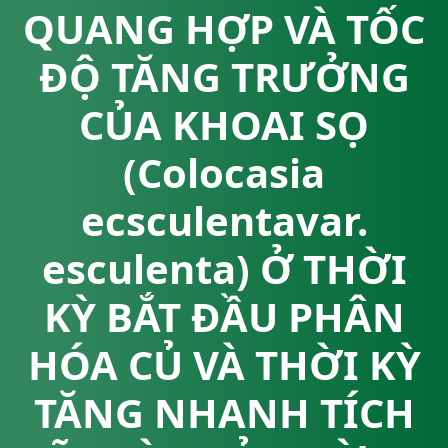
QUANG HỢP VÀ TỐC
ĐỘ TĂNG TRƯỞNG
CỦA KHOAI SỌ
(Colocasia
ecsculentavar.
esculenta) Ở THỜI
KỲ BẮT ĐẦU PHÂN
HÓA CỦ VÀ THỜI KỲ
TĂNG NHANH TÍCH