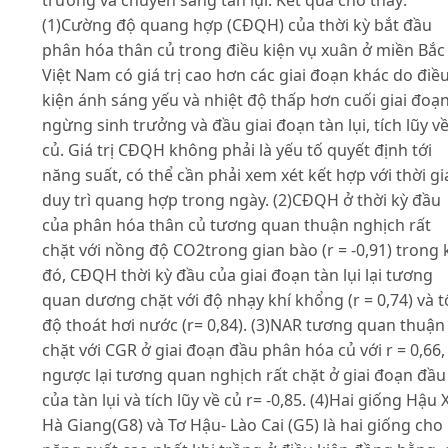
(1)Cường độ quang hợp (CĐQH) của thời kỳ bắt đầu
phân hóa thân củ trong điều kiện vụ xuân ở miền Bắc
Việt Nam có giá trị cao hơn các giai đoạn khác do điề
kiện ánh sáng yếu và nhiệt độ thấp hơn cuối giai đoạ
ngừng sinh trưởng và đầu giai đoạn tàn lụi, tích lũy v
củ. Giá trị CĐQH không phải là yếu tố quyết định tới
năng suất, có thể cần phải xem xét kết hợp với thời gi
duy trì quang hợp trong ngày. (2)CĐQH ở thời kỳ đầu
của phân hóa thân củ tương quan thuận nghịch rất
chặt với nồng độ CO2trong gian bào (r = -0,91) trong 
đó, CĐQH thời kỳ đầu của giai đoạn tàn lụi lại tương
quan dương chặt với độ nhạy khí khổng (r = 0,74) và t
độ thoát hơi nước (r= 0,84). (3)NAR tương quan thuận
chặt với CGR ở giai đoạn đầu phân hóa củ với r = 0,66,
ngược lại tương quan nghịch rất chặt ở giai đoạn đầu
của tàn lụi và tích lũy về củ r= -0,85. (4)Hai giống Hậu X
Hà Giang(G8) và Tơ Hậu- Lào Cai (G5) là hai giống cho