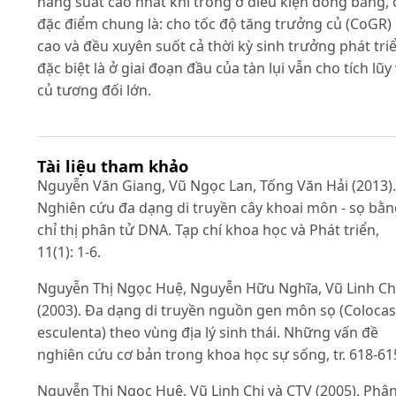
năng suất cao nhất khi trồng ở điều kiện đồng bằng, 
đặc điểm chung là: cho tốc độ tăng trưởng củ (CoGR)
cao và đều xuyên suốt cả thời kỳ sinh trưởng phát triể
đặc biệt là ở giai đoạn đầu của tàn lụi vẫn cho tích lũy
củ tương đối lớn.
Tài liệu tham khảo
Nguyễn Văn Giang, Vũ Ngọc Lan, Tống Văn Hải (2013).
Nghiên cứu đa dạng di truyền cây khoai môn - sọ bằ
chỉ thị phân tử DNA. Tạp chí khoa học và Phát triển,
11(1): 1-6.
Nguyễn Thị Ngọc Huệ, Nguyễn Hữu Nghĩa, Vũ Linh Ch
(2003). Đa dạng di truyền nguồn gen môn sọ (Colocas
esculenta) theo vùng địa lý sinh thái. Những vấn đề
nghiên cứu cơ bản trong khoa học sự sống, tr. 618-61
Nguyễn Thị Ngọc Huệ, Vũ Linh Chi và CTV (2005). Phâ