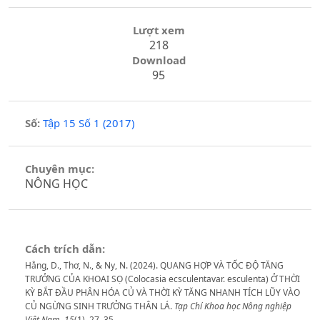
Lượt xem
218
Download
95
Số:
Tập 15 Số 1 (2017)
Chuyên mục:
NÔNG HỌC
Cách trích dẫn:
Hằng, D., Thơ, N., & Ny, N. (2024). QUANG HỢP VÀ TỐC ĐỘ TĂNG
TRƯỞNG CỦA KHOAI SỌ (Colocasia ecsculentavar. esculenta) Ở THỜI
KỲ BẮT ĐẦU PHÂN HÓA CỦ VÀ THỜI KỲ TĂNG NHANH TÍCH LŨY VÀO
CỦ NGỪNG SINH TRƯỞNG THÂN LÁ.
Tạp Chí Khoa học Nông nghiệp
Việt Nam
,
15
(1), 27–35.