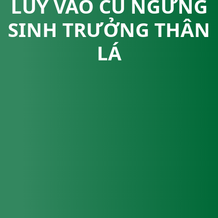
LŨY VÀO CỦ NGỪNG
SINH TRƯỞNG THÂN
LÁ