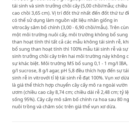
tái sinh và sinh trưởng chồi cây (5,00 chồi/mẫu; chiều
cao chồi 3,65 cm). Vị trí đốt thứ nhất đến đốt thứ tư 
có thể sử dụng làm nguồn vật liệu nhân giống in
vitrocây sâm bố chính (3,00 - 6,90 chồi/mẫu). Trên cù
một môi trường nuôi cấy, môi trường không bổ sung
than hoạt tính thì tất cả các mẫu không tái sinh rễ, kh
bổ sung than hoạt tính thì 100% mẫu tái sinh rễ và sự
sinh trưởng chồi cây trên hai môi trường này không 
sự khác biệt. Môi trường MS bổ sung 0,1 - 1 mg/l IBA,
g/l sucrose, 8 g/l agar, pH 5,8 đều thích hợp đến sự tái
sinh rễ in vitrovới tỉ lệ tái sinh rễ đạt 100%. Vụn xơ dừ
là giá thể thích hợp chuyển cây cấy mô ra ngoài vườn
ươm (chiều cao cây 8,74 cm; chiều dài rễ 2,48 cm; tỷ lệ
sống 95%). Cây cấy mô sâm bố chính ra hoa sau 80 n
nuôi trồng và chăm sóc trên giá thể vụn xơ dừa.