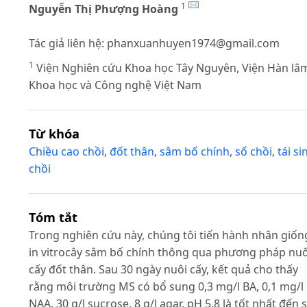
1
Nguyễn Thị Phượng Hoàng
Tác giả liên hệ:
phanxuanhuyen1974@gmail.com
1
Viện Nghiên cứu Khoa học Tây Nguyên, Viện Hàn lâ
Khoa học và Công nghệ Việt Nam
Từ khóa
Chiều cao chồi
,
đốt thân
,
sâm bố chính
,
số chồi
,
tái si
chồi
Tóm tắt
Trong nghiên cứu này, chúng tôi tiến hành nhân giốn
in vitrocây sâm bố chính thông qua phương pháp nuô
cấy đốt thân. Sau 30 ngày nuôi cấy, kết quả cho thấy
rằng môi trường MS có bổ sung 0,3 mg/l BA, 0,1 mg/l
NAA, 30 g/l sucrose, 8 g/l agar, pH 5,8 là tốt nhất đến 