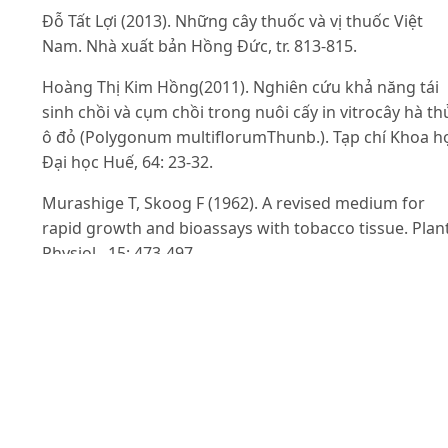
Đỗ Tất Lợi (2013). Những cây thuốc và vị thuốc Việt
Nam. Nhà xuất bản Hồng Đức, tr. 813-815.
Hoàng Thị Kim Hồng(2011). Nghiên cứu khả năng tái
sinh chồi và cụm chồi trong nuôi cấy in vitrocây hà th
ô đỏ (Polygonum multiflorumThunb.). Tạp chí Khoa h
Đại học Huế, 64: 23-32.
Murashige T, Skoog F (1962). A revised medium for
rapid growth and bioassays with tobacco tissue. Plan
Physiol., 15: 473-497.
Nguyễn Văn Uyển (1984). Nuôi cấy mô thực vật phục 
công tác giống cây trồng. Nhà xuất bản Tp. Hồ Chí
Minh, tr. 33.
Nguyễn Hoàng Uyển Dung (2012). Vi nhân giống cây
đảng sâm (Codonopsis javanicaBlume). Luận vănthạc 
Sinh học thực nghiệm, tr. 43-53.