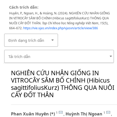
Cách trích dẫn:
Huyên, P., Ngoan, H., & Hoàng, N. (2024). NGHIÊN CỨU NHÂN GIỐNG
IN VITROCÂY SÂM BỐ CHÍNH (Hibicus sagittifoliusKurz) THÔNG QUA
NUÔI CẤY ĐỐT THÂN.
Tạp Chí Khoa học Nông nghiệp Việt Nam
,
15
(5),
664–672.
https://vie.vjas.vn/index.php/vjasvn/article/view/386
Định dạng trích dẫn
Tải trích dẫn
NGHIÊN CỨU NHÂN GIỐNG IN
VITROCÂY SÂM BỐ CHÍNH (Hibicus
sagittifoliusKurz) THÔNG QUA NUÔI
CẤY ĐỐT THÂN
1
1
Phan Xuân Huyên (*)
,
Huỳnh Thị Ngoan
,