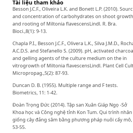
Tài liệu tham khảo
Besson J.C.F., Oliveira L.K. and Bonett L.P. (2010). Sour
and concentration of carbohydrates on shoot growt
and rooting of Miltonia flavescensLindl. R. Bra.
Bioci.,8(1): 9-13.
Chapla P.I., Besson J.C.F., Olivera L.K., Silva J.M.D., Roch
A.C.D.S. and Stefanello S. (2009). pH, activated charcoa
and gelling agents of the culture medium on the in
vitrogrowth of Miltonia flavescensLindl. Plant Cell Cult
Micropropag.,5(2): 87-93.
Duncan D. B. (1955). Multiple range and F tests.
Biometrics, 11: 1-42.
Đoàn Trọng Đức (2014). Tập san Xuân Giáp Ngọ -Sở
Khoa học và Công nghệ tỉnh Kon Tum. Qui trình nhân
giống cây đảng sâm bằng phương pháp nuôi cấy mô, t
53-55.