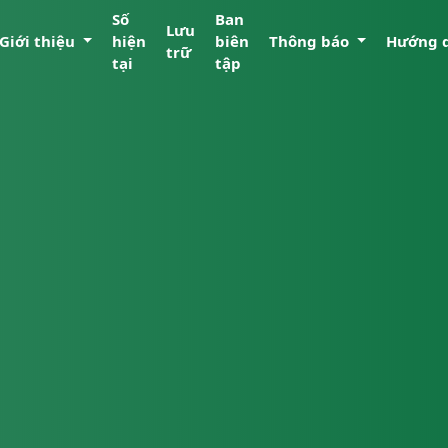
Số
Ban
Lưu
Giới thiệu
hiện
biên
Thông báo
Hướng 
trữ
tại
tập