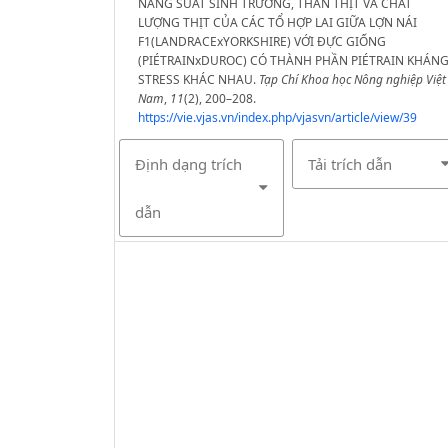
NĂNG SUẤT SINH TRƯỞNG, THÂN THỊT VÀ CHẤT
LƯỢNG THỊT CỦA CÁC TỔ HỢP LAI GIỮA LỢN NÁI
F1(LANDRACExYORKSHIRE) VỚI ĐỰC GIỐNG
(PIÉTRAINxDUROC) CÓ THÀNH PHẦN PIÉTRAIN KHÁN
STRESS KHÁC NHAU.
Tạp Chí Khoa học Nông nghiệp Việt
Nam
,
11
(2), 200–208.
https://vie.vjas.vn/index.php/vjasvn/article/view/39
Định dạng trích
Tải trích dẫn
dẫn