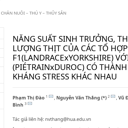
CHĂN NUÔI – THÚ Y – THỦY SẢN
NĂNG SUẤT SINH TRƯỞNG, TH
LƯỢNG THỊT CỦA CÁC TỔ HỢP 
F1(LANDRACExYORKSHIRE) VỚ
(PIÉTRAINxDUROC) CÓ THÀNH
KHÁNG STRESS KHÁC NHAU
1
2
Phạm Thị Đào
,
Nguyễn Văn Thắng (*)
,
Vũ 
3
Bình
Tác giả liên hệ:
nvthang@hua.edu.vn