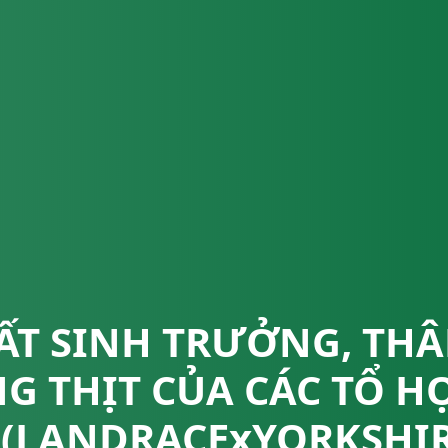
T SINH TRƯỞNG, THÂ
G THỊT CỦA CÁC TỔ HỢ
1(LANDRACExYORKSHIR