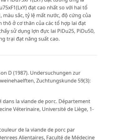
Du75xF1(LxY) đạt cao nhất so với hai tổ
H, màu sắc, tỷ lệ mất nước, độ cứng của
 thô ở cơ thăn của các tổ hợp lai đạt
thấy sử dụng lợn đực lai PiDu25, PiDu50,
ng trại đạt năng suất cao.
son D (1987). Undersuchungen zur
chweinehaelften, Zuchtungskunde 59(3):
pH dans la viande de porc. Département
ine Véterinaire, Université de Liège, 1-
couleur de la viande de porc par
enrees Alientaires, Faculté de Médecine