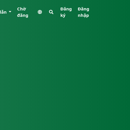
Chờ
Đăng
Đăng
dẫn
đăng
ký
nhập