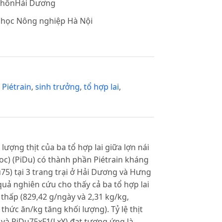
 thônHải Dương
 học Nông nghiệp Hà Nội
,
Piétrain
,
sinh trưởng
,
tổ hợp lai
,
ượng thịt của ba tổ hợp lai giữa lợn nái
roc) (PiDu) có thành phần Piétrain kháng
75) tại 3 trang trại ở Hải Dương và Hưng
uả nghiên cứu cho thấy cả ba tổ hợp lai
 thấp (829,42 g/ngày và 2,31 kg/kg,
thức ăn/kg tăng khối lượng). Tỷ lệ thịt
) và PiDu75xF1(LxY) đạt tương ứng là