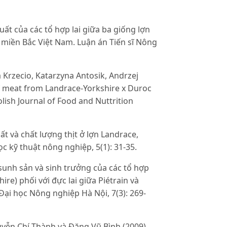
t của các tổ hợp lai giữa ba giống lợn
ở miền Bắc Việt Nam. Luận án Tiến sĩ Nông
 Krzecio, Katarzyna Antosik, Andrzej
of meat from Landrace-Yorkshire x Duroc
lish Journal of Food and Nuttrition
t và chất lượng thịt ở lợn Landrace,
c kỹ thuật nông nghiệp, 5(1): 31-35.
sunh sản và sinh trưởng của các tổ hợp
ire) phối với đực lai giữa Piétrain và
Đại học Nông nghiệp Hà Nội, 7(3): 269-
yễn Chí Thành và Đăng Vũ Bình (2009).