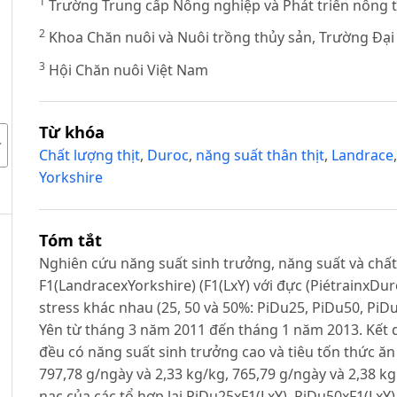
1
Trường Trung cấp Nông nghiệp và Phát triển nông
2
Khoa Chăn nuôi và Nuôi trồng thủy sản, Trường Đại
G
3
Hội Chăn nuôi Việt Nam
Từ khóa
Chất lượng thịt
,
Duroc
,
năng suất thân thịt
,
Landrace
Yorkshire
Tóm tắt
Nghiên cứu năng suất sinh trưởng, năng suất và chất l
F1(LandracexYorkshire) (F1(LxY) với đực (PiétrainxDu
stress khác nhau (25, 50 và 50%: PiDu25, PiDu50, PiDu
Yên từ tháng 3 năm 2011 đến tháng 1 năm 2013. Kết q
đều có năng suất sinh trưởng cao và tiêu tốn thức ăn
797,78 g/ngày và 2,33 kg/kg, 765,79 g/ngày và 2,38 kg 
nạc của các tổ hợp lai PiDu25xF1(LxY), PiDu50xF1(LxY