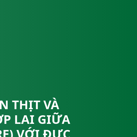
N THỊT VÀ
P LAI GIỮA
E) VỚI ĐỰC