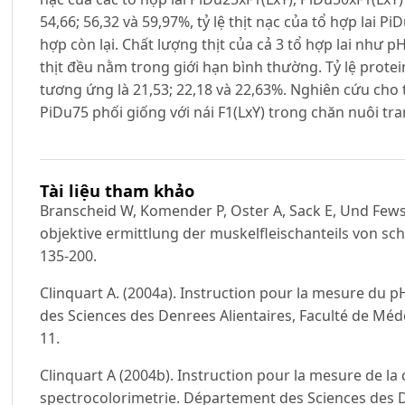
54,66; 56,32 và 59,97%, tỷ lệ thịt nạc của tổ hợp lai Pi
hợp còn lại. Chất lượng thịt của cả 3 tổ hợp lai như p
thịt đều nằm trong giới hạn bình thường. Tỷ lệ protein
tương ứng là 21,53; 22,18 và 22,63%. Nghiên cứu cho 
PiDu75 phối giống với nái F1(LxY) trong chăn nuôi tra
Tài liệu tham khảo
Branscheid W, Komender P, Oster A, Sack E, Und Few
objektive ermittlung der muskelfleischanteils von s
135-200.
Clinquart A. (2004a). Instruction pour la mesure du 
des Sciences des Denrees Alientaires, Faculté de Médec
11.
Clinquart A (2004b). Instruction pour la mesure de la 
spectrocolorimetrie. Département des Sciences des D