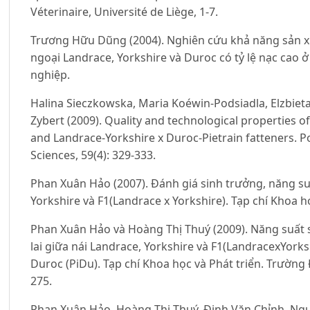
Véterinaire, Université de Liège, 1-7.
Trương Hữu Dũng (2004). Nghiên cứu khả năng sản xuấ
ngoại Landrace, Yorkshire và Duroc có tỷ lệ nạc cao 
nghiệp.
Halina Sieczkowska, Maria Koéwin-Podsiadla, Elzbieta
Zybert (2009). Quality and technological properties 
and Landrace-Yorkshire x Duroc-Pietrain fatteners. Po
Sciences, 59(4): 329-333.
Phan Xuân Hảo (2007). Đánh giá sinh trưởng, năng suấ
Yorkshire và F1(Landrace x Yorkshire). Tạp chí Khoa họ
Phan Xuân Hảo và Hoàng Thị Thuý (2009). Năng suất 
lai giữa nái Landrace, Yorkshire và F1(LandracexYorksh
Duroc (PiDu). Tạp chí Khoa học và Phát triển. Trường 
275.
Phan Xuân Hảo, Hoàng Thị Thuý, Đinh Văn Chỉnh, Ngu