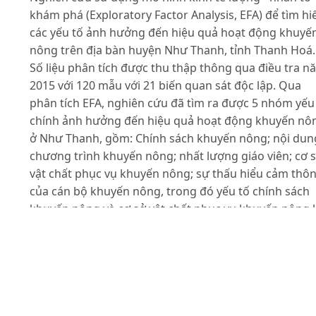
khám phá (Exploratory Factor Analysis, EFA) để tìm hi
các yếu tố ảnh hưởng đến hiệu quả hoạt động khuyế
nông trên địa bàn huyện Như Thanh, tỉnh Thanh Hoá.
Số liệu phân tích được thu thập thông qua điều tra n
2015 với 120 mẫu với 21 biến quan sát độc lập. Qua
phân tích EFA, nghiên cứu đã tìm ra được 5 nhóm yếu
chính ảnh hưởng đến hiệu quả hoạt động khuyến nô
ở Như Thanh, gồm: Chính sách khuyến nông; nội dun
chương trình khuyến nông; nhất lượng giáo viên; cơ 
vật chất phục vụ khuyến nông; sự thấu hiểu cảm thô
của cán bộ khuyến nông, trong đó yếu tố chính sách
khuyến nông và cơ sở vật chất phục vụ khuyến nông 
các yếu tố có ảnh hưởng lớn nhất. Từ kết quả phân tí
này, nghiên cứu đã đề xuất 4 nhóm giải pháp nhằm g
phần nâng cao hiệu quả công tác khuyến nông trên đ
bàn nghiên cứu, gồm: Hoàn thiện các chính sách
khuyến nông, đổi mới chương trình, nội dung các hoạ
động đào tạo khuyến nông; tăng cường hỗ trợ vốn, đ