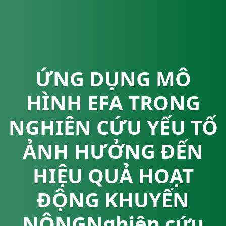
ỨNG DỤNG MÔ
HÌNH EFA TRONG
NGHIÊN CỨU YẾU TỐ
ẢNH HƯỞNG ĐẾN
HIỆU QUẢ HOẠT
ĐỘNG KHUYẾN
NÔNGNghiên cứu