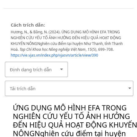
Cách trích dẫn:
Hương, N., & Bằng, N. (2024). ỨNG DỤNG MÔ HÌNH EFA TRONG
NGHIÊN CỨU YẾU TỐ ẢNH HƯỞNG ĐẾN HIỆU QUẢ HOẠT ĐỘNG
KHUYẾN NÔNGNghiên cứu điểm tại huyện Như Thanh, tỉnh Thanh
Hoá.
Tạp Chí Khoa học Nông nghiệp Việt Nam
,
15
(5), 699–708.
https://vie.vjas.vn/index.php/vjasvn/article/view/390
Định dạng trích dẫn
Tải trích dẫn
ỨNG DỤNG MÔ HÌNH EFA TRONG
NGHIÊN CỨU YẾU TỐ ẢNH HƯỞNG
ĐẾN HIỆU QUẢ HOẠT ĐỘNG KHUYẾ
NÔNGNghiên cứu điểm tại huyện