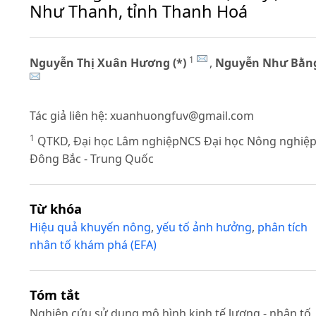
Như Thanh, tỉnh Thanh Hoá
1
Nguyễn Thị Xuân Hương (*)
,
Nguyễn Như Bằn
Tác giả liên hệ:
xuanhuongfuv@gmail.com
1
QTKD, Đại học Lâm nghiệpNCS Đại học Nông nghiệ
Đông Bắc - Trung Quốc
Từ khóa
Hiệu quả khuyến nông
,
yếu tố ảnh hưởng
,
phân tích
nhân tố khám phá (EFA)
Tóm tắt
Nghiên cứu sử dụng mô hình kinh tế lượng - nhân tố