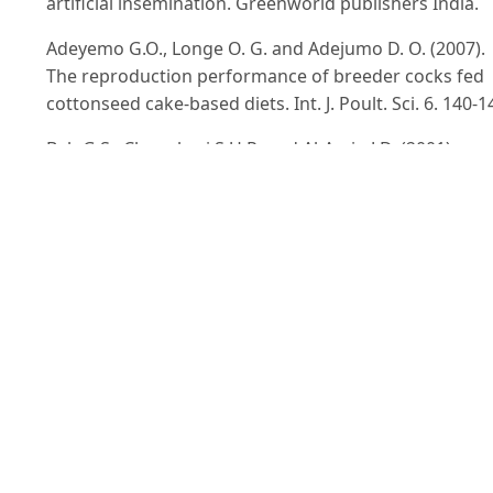
artificial insemination. Greenworld publishers India.
Adeyemo G.O., Longe O. G. and Adejumo D. O. (2007).
The reproduction performance of breeder cocks fed
cottonseed cake-based diets. Int. J. Poult. Sci. 6. 140-1
Bah G.S., Chaughari S.U.R. and Al-Amin J.D. (2001).
Semen characteristics of local breeder cocks in the
Sahel region of Nigeria. Revue Elev. Med. Vet. Pays tro
54, 153-158. Banks, S., 1979. The complete handbook 
poultry keeping. London, Word lock Limited.
Chalah T., Seigneurin F., Blesbois E. and Brillard J.P.
(1999). In vitro comparison of fowl sperm viability in
ejaculates frozen by three different techniques and
relationship with subsequent fertility in vivo. Cryobiol
39, 185-191.
Bùi Hữu Đoàn. (2003). Hiệu quả của việc bổ sung
vitamin C cho gà trống sinh sản. Tạp chí KHKT Nông