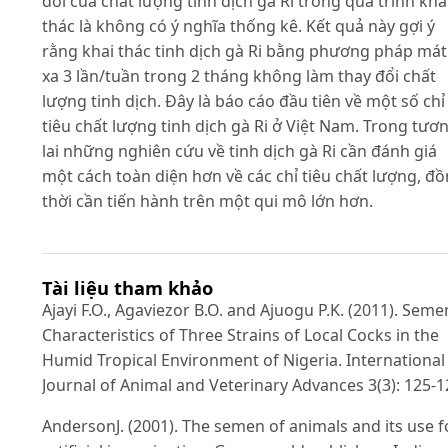
đổi của chất lượng tinh dịch gà Ri trong quá trình kha
thác là không có ý nghĩa thống kê. Kết quả này gợi ý
rằng khai thác tinh dịch gà Ri bằng phương pháp mát
xa 3 lần/tuần trong 2 tháng không làm thay đổi chất
lượng tinh dịch. Đây là báo cáo đầu tiên về một số chỉ
tiêu chất lượng tinh dịch gà Ri ở Việt Nam. Trong tươ
lai những nghiên cứu về tinh dịch gà Ri cần đánh giá
một cách toàn diện hơn về các chỉ tiêu chất lượng, đ
thời cần tiến hành trên một qui mô lớn hơn.
Tài liệu tham khảo
Ajayi F.O., Agaviezor B.O. and Ajuogu P.K. (2011). Seme
Characteristics of Three Strains of Local Cocks in the
Humid Tropical Environment of Nigeria. International
Journal of Animal and Veterinary Advances 3(3): 125-1
AndersonJ. (2001). The semen of animals and its use f