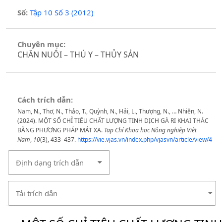
Số:
Tập 10 Số 3 (2012)
Chuyên mục:
CHĂN NUÔI – THÚ Y – THỦY SẢN
Cách trích dẫn:
Nam, N., Thơ, N., Thảo, T., Quỳnh, N., Hải, L., Thượng, N., … Nhiên, N.
(2024). MỘT SỐ CHỈ TIÊU CHẤT LƯỢNG TINH DỊCH GÀ RI KHAI THÁC
BẰNG PHƯƠNG PHÁP MÁT XA.
Tạp Chí Khoa học Nông nghiệp Việt
Nam
,
10
(3), 433–437.
https://vie.vjas.vn/index.php/vjasvn/article/view/4
Định dạng trích dẫn
Tải trích dẫn