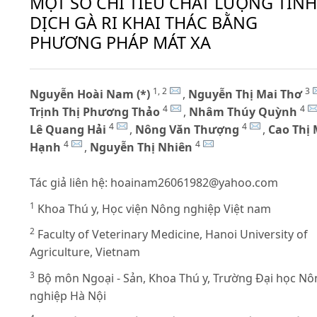
MỘT SỐ CHỈ TIÊU CHẤT LƯỢNG TINH
DỊCH GÀ RI KHAI THÁC BẰNG
PHƯƠNG PHÁP MÁT XA
1, 2
3
Nguyễn Hoài Nam (*)
,
Nguyễn Thị Mai Thơ
4
4
Trịnh Thị Phương Thảo
,
Nhâm Thúy Quỳnh
4
4
Lê Quang Hải
,
Nông Văn Thượng
,
Cao Thị
4
4
Hạnh
,
Nguyễn Thị Nhiên
Tác giả liên hệ:
hoainam26061982@yahoo.com
1
Khoa Thú y, Học viện Nông nghiệp Việt nam
2
Faculty of Veterinary Medicine, Hanoi University of
Agriculture, Vietnam
3
Bộ môn Ngoại - Sản, Khoa Thú y, Trường Đại học Nô
nghiệp Hà Nội