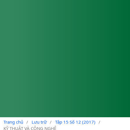
Trang chủ
/
Lưu trữ
/
Tập 15 Số 12 (2017)
/
KỸ THUẬT VÀ CÔNG NGHỆ