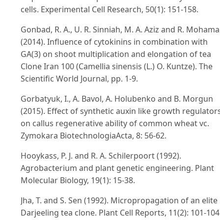
cells. Experimental Cell Research, 50(1): 151-158.
Gonbad, R. A., U. R. Sinniah, M. A. Aziz and R. Moham
(2014). Influence of cytokinins in combination with
GA(3) on shoot multiplication and elongation of tea
Clone Iran 100 (Camellia sinensis (L.) O. Kuntze). The
Scientific World Journal, pp. 1-9.
Gorbatyuk, I., A. Bavol, A. Holubenko and B. Morgun
(2015). Effect of synthetic auxin like growth regulator
on callus regenerative ability of common wheat vc.
Zymokara BiotechnologiaActa, 8: 56-62.
Hooykass, P. J. and R. A. Schilerpoort (1992).
Agrobacterium and plant genetic engineering. Plant
Molecular Biology, 19(1): 15-38.
Jha, T. and S. Sen (1992). Micropropagation of an elite
Darjeeling tea clone. Plant Cell Reports, 11(2): 101-104