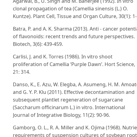
Agarwal, B., U. Singh and M. Banerjee (1992). In vitro
clonal propagation of tea (Camellia sinensis (L.) O.
Kuntze). Plant Cell, Tissue and Organ Culture, 30(1): 1-
Batra, P. and A. K. Sharma (2013). Anti - cancer potenti
of flavonoids: recent trends and future perspectives.
Biotech, 3(6): 439-459.
Carlisi, J. and K. Torres (1986). In vitro shoot
proliferation of Camellia ‘Purple Dawn’. Hort Science,
21: 314.
Danso, K., E. Azu, W. Elegba, A. Asumeng, H. M. Amoat
and G. Y. P. Klu (2011). Effective decontamination and
subsequent plantlet regeneration of sugarcane
(Saccharum officinarum L.) in vitro. International
Journal of Integrative Biology, 11(2): 90-96.
Gamborg, O. L., R. A. Miller and K. Ojima (1968). Nutri
requirements of suspension cultures of soybean root