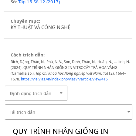
Số:
Tập 15 Số 12 (2017)
Chuyên mục:
KỸ THUẬT VÀ CÔNG NGHỆ
Cách trích dẫn:
Bích, Đặng, Thảo, N., Phú, N. V., Sơn, Đinh, Thảo, N., Huấn, N., … Linh, N.
(2024). QUY TRÌNH NHÂN GIỐNG IN VITROCÂY TRÀ HOA VÀNG
(Camellia sp.).
Tạp Chí Khoa học Nông nghiệp Việt Nam
,
15
(12), 1664–
1678.
https://vie.vjas.vn/index.php/vjasvn/article/view/415
Định dạng trích dẫn
Tải trích dẫn
QUY TRÌNH NHÂN GIỐNG IN