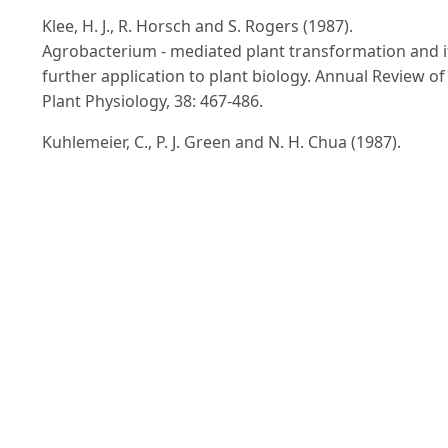
Klee, H. J., R. Horsch and S. Rogers (1987).
Agrobacterium - mediated plant transformation and i
further application to plant biology. Annual Review of
Plant Physiology, 38: 467-486.
Kuhlemeier, C., P. J. Green and N. H. Chua (1987).
Regulation of gene expression in higher plants. Annu
Review of Plant Physiology 38: 221-257.
Lin, J. N., H. Y. Lin, N. S. Yang, Y. H. Li, M. R. Lee, C. H.
Chuang, C. T. Ho, S. C. Kuo and T. D. Way (2013).
Chemical constituents and anticancer activity of yell
Camellias against MDA - MB - 231 human breast canc
cells. Journal of Agricultural and Food Chemistry, 61(4
9638 - 9644.
Lloyd, G. and B. McCown (1980). Commercially - feasib
micropropagation of mountain laurel, Kalmia latifolia