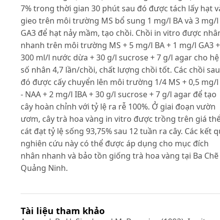
7% trong thời gian 30 phút sau đó được tách lấy hạt v
gieo trên môi trường MS bổ sung 1 mg/l BA và 3 mg/l
GA3 để hạt nảy mầm, tạo chồi. Chồi in vitro được nhâ
nhanh trên môi trường MS + 5 mg/l BA + 1 mg/l GA3 +
300 ml/l nước dừa + 30 g/l sucrose + 7 g/l agar cho hệ
số nhân 4,7 lần/chồi, chất lượng chồi tốt. Các chồi sau
đó được cấy chuyển lên môi trường 1/4 MS + 0,5 mg/l
- NAA + 2 mg/l IBA + 30 g/l sucrose + 7 g/l agar để tạo
cây hoàn chỉnh với tỷ lệ ra rễ 100%. Ở giai đoạn vườn
ươm, cây trà hoa vàng in vitro được trồng trên giá th
cát đạt tỷ lệ sống 93,75% sau 12 tuần ra cây. Các kết 
nghiên cứu này có thể được áp dụng cho mục đích
nhân nhanh và bảo tồn giống trà hoa vàng tại Ba Chẽ 
Quảng Ninh.
Tài liệu tham khảo