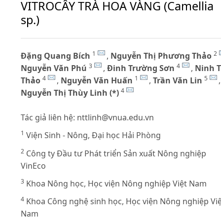
VITROCÂY TRÀ HOA VÀNG (Camellia
sp.)
1
2
Đặng Quang Bích
,
Nguyễn Thị Phương Thảo
3
4
Nguyễn Văn Phú
,
Đinh Trường Sơn
,
Ninh T
4
1
5
Thảo
,
Nguyễn Văn Huấn
,
Trần Văn Lin
,
4
Nguyễn Thị Thùy Linh (*)
Tác giả liên hệ:
nttlinh@vnua.edu.vn
1
Viện Sinh - Nông, Đại học Hải Phòng
2
Công ty Đầu tư Phát triển Sản xuất Nông nghiệp
VinEco
3
Khoa Nông học, Học viện Nông nghiệp Việt Nam
4
Khoa Công nghệ sinh học, Học viện Nông nghiệp Việ
Nam