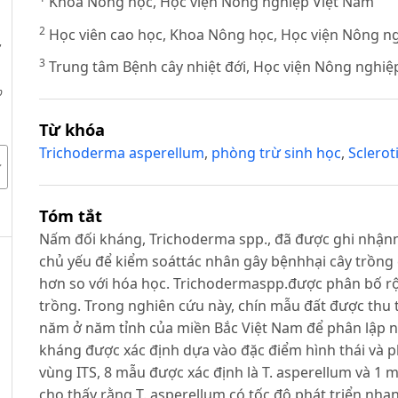
Khoa Nông học, Học viện Nông nghiệp Việt Nam
2
Học viên cao học, Khoa Nông học, Học viện Nông n
,
3
Trung tâm Bệnh cây nhiệt đới, Học viện Nông nghiệ
p
Từ khóa
Trichoderma asperellum
,
phòng trừ sinh học
,
Sclerot
Tóm tắt
Nấm đối kháng, Trichoderma spp., đã được ghi nhận
chủ yếu để kiểm soáttác nhân gây bệnhhại cây trồng 
hơn so với hóa học. Trichodermaspp.được phân bố rộn
trồng. Trong nghiên cứu này, chín mẫu đất được thu 
năm ở năm tỉnh của miền Bắc Việt Nam để phân lập 
kháng được xác định dựa vào đặc điểm hình thái và ph
vùng ITS, 8 mẫu được xác định là T. asperellum và 1 
cho thấy rằng T. asperellum có tốc độ phát triển nhan