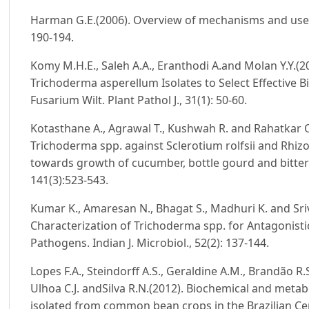
Harman G.E.(2006). Overview of mechanisms and uses
190-194.
Komy M.H.E., Saleh A.A., Eranthodi A.and Molan Y.Y.(2
Trichoderma asperellum Isolates to Select Effective 
Fusarium Wilt. Plant Pathol J., 31(1): 50-60.
Kotasthane A., Agrawal T., Kushwah R. and Rahatkar O.
Trichoderma spp. against Sclerotium rolfsii and Rhiz
towards growth of cucumber, bottle gourd and bitter 
141(3):523-543.
Kumar K., Amaresan N., Bhagat S., Madhuri K. and Sriv
Characterization of Trichoderma spp. for Antagonistic
Pathogens. Indian J. Microbiol., 52(2): 137-144.
Lopes F.A., Steindorff A.S., Geraldine A.M., Brandão R.S
Ulhoa C.J. andSilva R.N.(2012). Biochemical and metab
isolated from common bean crops in the Brazilian Ce