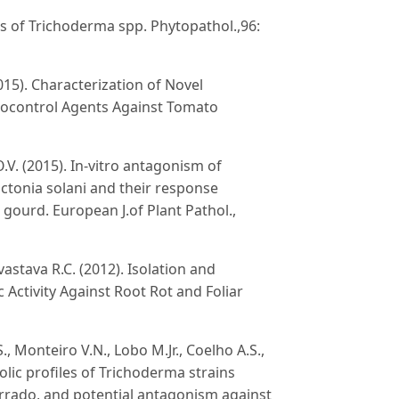
 of Trichoderma spp. Phytopathol.,96:
015). Characterization of Novel
Biocontrol Agents Against Tomato
V. (2015). In-vitro antagonism of
octonia solani and their response
gourd. European J.of Plant Pathol.,
astava R.C. (2012). Isolation and
 Activity Against Root Rot and Foliar
., Monteiro V.N., Lobo M.Jr., Coelho A.S.,
olic profiles of Trichoderma strains
rrado, and potential antagonism against