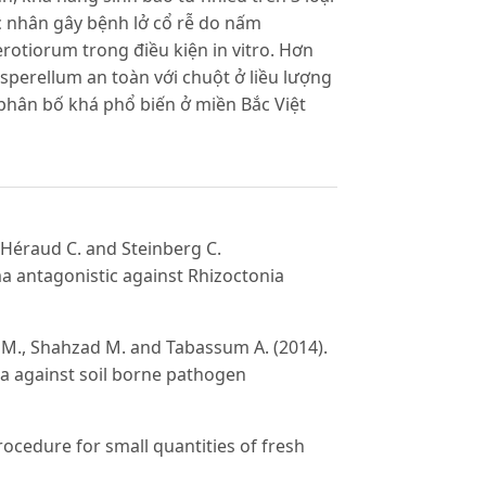
c nhân gây bệnh lở cổ rễ do nấm
erotiorum trong điều kiện in vitro. Hơn
asperellum an toàn với chuột ở liều lượng
phân bố khá phổ biến ở miền Bắc Việt
 Héraud C. and Steinberg C.
ma antagonistic against Rhizoctonia
al M., Shahzad M. and Tabassum A. (2014).
rma against soil borne pathogen
procedure for small quantities of fresh