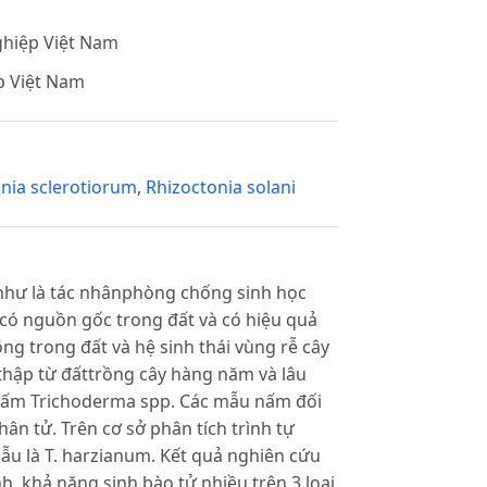
ghiệp Việt Nam
p Việt Nam
inia sclerotiorum
,
Rhizoctonia solani
như là tác nhânphòng chống sinh học
có nguồn gốc trong đất và có hiệu quả
g trong đất và hệ sinh thái vùng rễ cây
thập từ đấttrồng cây hàng năm và lâu
nấm Trichoderma spp. Các mẫu nấm đối
ân tử. Trên cơ sở phân tích trình tự
mẫu là T. harzianum. Kết quả nghiên cứu
h, khả năng sinh bào tử nhiều trên 3 loại