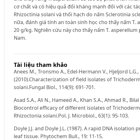
cơ chất và có hiệu quả đối kháng mạnh đối với các tá
Rhizoctinia solani và thối hạch do nấm Sclerotinia scl
nữa, đánh giá tính an toàn sinh học cho thấy nấm T. 
20 g/kg. Nghiên cứu này cho thấy nấm T. asperellum 
Nam.
Tài liệu tham khảo
Anees M., Tronsmo A., Edel-Hermann V., Hjeljord L.G.,
(2010).Characterization of field isolates of Trichoder
solani.Fungal Biol., 114(9): 691-701.
Asad S.A., Ali N., Hameed A., Khan S.A., Ahmad R., Bil
Biocontrol efficacy of different isolates of Trichode
Rhizoctonia solani.Pol. J. Microbiol., 63(1): 95-103.
Doyle J.J. and Doyle J.L. (1987). A rapid DNA isolation 
leaf tissue. Phytochem Bull., 19: 11-15.