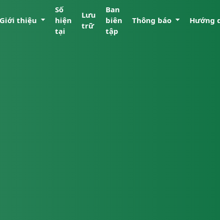
Số
Ban
Lưu
Giới thiệu
hiện
biên
Thông báo
Hướng 
trữ
tại
tập