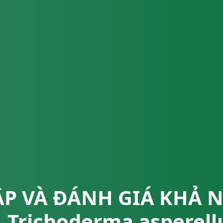
ẬP VÀ ĐÁNH GIÁ KHẢ 
Trichoderma asperell