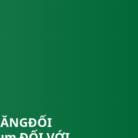
NĂNGĐỐI
um ĐỐI VỚI