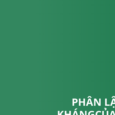
PHÂN L
KHÁNGCỦA 