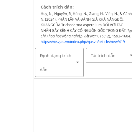
Cách trích dẫn:
Huy, N., Nguyên, P., Hồng, N., Giang, H., Viên, N., & Cảnh
N. (2024). PHÂN LẬP VÀ ĐÁNH GIÁ KHẢ NĂNGĐỐI
KHÁNGCỦA Trichoderma asperellum ĐỐI VỚI TÁC
NHÂN GÂY BỆNH CÂY CÓ NGUỒN GỐC TRONG ĐẤT.
Tạ
Chí Khoa học Nông nghiệp Việt Nam
,
15
(12), 1593–1604.
https://vie.vjas.vn/index.php/vjasvn/article/view/419
Định dạng trích
Tải trích dẫn
dẫn