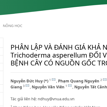
/
NÔNG HỌC
PHÂN LẬP VÀ ĐÁNH GIÁ KHẢ
Trichoderma asperellum ĐỐI 
BỆNH CÂY CÓ NGUỒN GỐC TR
1
2
Nguyễn Đức Huy (*)
,
Phạm Quang Nguyên
3
1
Giang
,
Nguyễn Văn Viên
,
Nguyễn Tất Cản
Tác giả liên hệ:
ndhuy@vnua.edu.vn
1