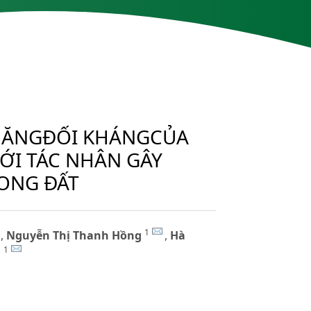
 NĂNGĐỐI KHÁNGCỦA
VỚI TÁC NHÂN GÂY
ONG ĐẤT
1
,
Nguyễn Thị Thanh Hồng
,
Hà
1
h