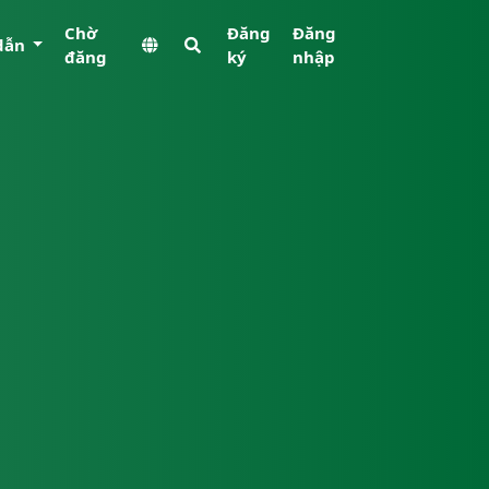
Chờ
Đăng
Đăng
dẫn
đăng
ký
nhập