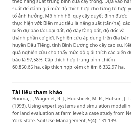
theo năng suất trung bình của cây trồng. Dựa vào nă
suất để đánh giá mức độ thích hợp cho từng tổ hợp 
tố ảnh hưởng. Mô hình hồi quy cây quyết định được
thực hiện với: Biến mục tiêu là năng suất (tấn/ha), các
biến dự báo là: Loại đất, độ dày tầng đất, độ dốc và
thành phần cơ giới. Nghiên cứu áp dụng trên địa bàn
huyện Dầu Tiếng, tỉnh Bình Dương cho cây cao su. Kế
quả nghiên cứu cho thấy mức độ giải thích các biến 
báo là 97,58%. Cấp thích hợp trung bình chiếm
60.850,65 ha, cấp thích hợp kém chiếm 6.332,97 ha.
Tài liệu tham khảo
Bouma, J., Wagenet, R. J., Hoosbeek, M. R., Hutson, J. L.
(1993). Using expert systems and simulation modelli
for land evaluation at farm level: a case study from 
York State. Soil Use Management, 9(4): 131-139.