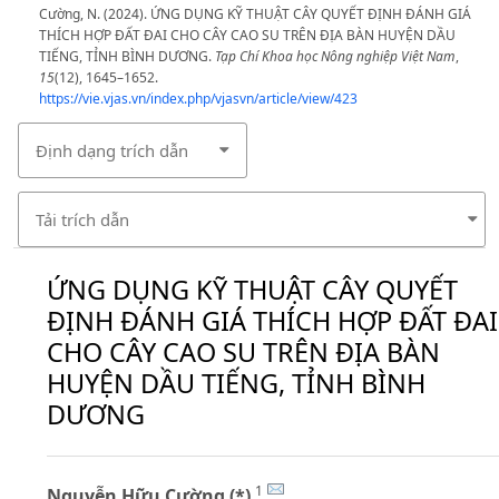
Cường, N. (2024). ỨNG DỤNG KỸ THUẬT CÂY QUYẾT ĐỊNH ĐÁNH GIÁ
THÍCH HỢP ĐẤT ĐAI CHO CÂY CAO SU TRÊN ĐỊA BÀN HUYỆN DẦU
TIẾNG, TỈNH BÌNH DƯƠNG.
Tạp Chí Khoa học Nông nghiệp Việt Nam
,
15
(12), 1645–1652.
https://vie.vjas.vn/index.php/vjasvn/article/view/423
Định dạng trích dẫn
Tải trích dẫn
ỨNG DỤNG KỸ THUẬT CÂY QUYẾT
ĐỊNH ĐÁNH GIÁ THÍCH HỢP ĐẤT ĐAI
CHO CÂY CAO SU TRÊN ĐỊA BÀN
HUYỆN DẦU TIẾNG, TỈNH BÌNH
DƯƠNG
1
Nguyễn Hữu Cường (*)