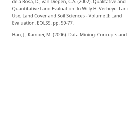
dela Rosa, D., van Diepen, C.A. (2002). Qualitative and
Quantitative Land Evaluation. In Willy H. Verheye. Lan
Use, Land Cover and Soil Sciences - Volume II: Land
Evaluation. EOLSS, pp. 59-77.
Han, J., Kamper, M. (2006). Data Mining: Concepts and
Techniques, Second Edition. Morgan Kaufmann
Publishers, Elsevier Inc, 772 pages.
Huỳnh Văn Chương, Vũ Trung Kiên, Lê Thị Thanh Nga
(2012). Ứng dụng GIS trong đánh giá đất đai phục vụ
qui hoạch phát triển cây cao su tiểu điền tại huyện Hả
Lăng, tỉnh Quảng Trị. Tạp chí Khoa học, Đại học Huế,
75A(6): 7-17.
Jian Tian, Yueming Hu, Jianmin Liu, Yanling Zhao,
Changwei Wang (2009). The comparative analysis of
various classification models on land evaluation. Proc
SPIE 7492, International Symposium on Spatial Analysi