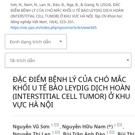
Sơn, N., Nam, N., Lan, N., Đào, B., Nga, B., & Giang, N. (2024). ĐẶC
ĐIỂM BỆNH LÝ CỦA CHÓ MẮC KHỐI U TẾ BÀO LEYDIG DỊCH HOÀN
(INTERSTITIAL CELL TUMOR) Ở KHU VỰC HÀ NỘI.
Tạp Chí Khoa học
Nông nghiệp Việt Nam
,
16
(4), 323–331.
https://vie.vjas.vn/index.php/vjasvn/article/view/445
Định dạng trích dẫn
Tải trích dẫn
ĐẶC ĐIỂM BỆNH LÝ CỦA CHÓ MẮC
KHỐI U TẾ BÀO LEYDIG DỊCH HOÀN
(INTERSTITIAL CELL TUMOR) Ở KHU
VỰC HÀ NỘI
1
1
Nguyễn Vũ Sơn
,
Nguyễn Hữu Nam (*)
,
1
1
Nguyễn Thị Lan
,
Bùi Trần Anh Đào
,
Bùi Thị