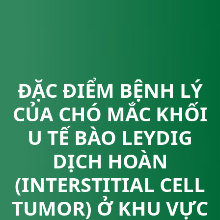
ĐẶC ĐIỂM BỆNH LÝ
CỦA CHÓ MẮC KHỐI
U TẾ BÀO LEYDIG
DỊCH HOÀN
(INTERSTITIAL CELL
TUMOR) Ở KHU VỰC