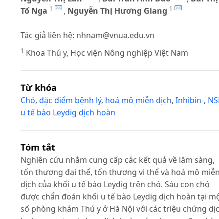
1
1
Tố Nga
,
Nguyễn Thị Hương Giang
Tác giả liên hệ:
nhnam@vnua.edu.vn
1
Khoa Thú y, Học viện Nông nghiệp Việt Nam
Từ khóa
Chó
,
đặc điểm bệnh lý
,
hoá mô miễn dịch
,
Inhibin-
,
NS
u tế bào Leydig dịch hoàn
Tóm tắt
Nghiên cứu nhằm cung cấp các kết quả về lâm sàng,
tổn thương đại thể, tổn thương vi thể và hoá mô miễ
dịch của khối u tế bào Leydig trên chó. Sáu con chó
được chẩn đoán khối u tế bào Leydig dịch hoàn tại m
số phòng khám Thú y ở Hà Nội với các triệu chứng dị