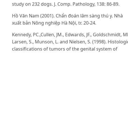
study on 232 dogs. J. Comp. Pathology, 138: 86-89.
Hồ Văn Nam (2001). Chẩn đoán lâm sàng thú y. Nhà
xuất bản Nông nghiệp Hà Nội, tr. 20-24.
Kennedy, PC.,Cullen, JM., Edwards, JF., Goldschmidt, M
Larsen, S., Munson, L. and Nielsen, S. (1998). Histologi
classifications of tumors of the genital system of
domestic animals. World Health Organization
International Histological Classification of Tumors of
Domestic Animals, Vol. IV, Armed Forces Institute of
Pathology, Washington D.C., pp. 15-16.
Kimberly, MN.,Erin, MB. andDonna, FK. (2017) Neoplas
and Tumor Biology. In:James F. Z. (Ed.) Pathologic basi
of veterinary diseases. 6thed. St. Louis, Missouri:
Elsevier, pp. 286-321.
Nguyễn Thị Lan, Nguyễn Thị Huyên (2012) Nghiên cứu