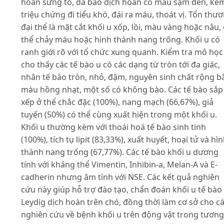
hoàn sưng to, da bao dịch hoàn có màu sạm đen, kè
triệu chứng đi tiểu khó, đái ra máu, thoát vị. Tổn thư
đại thể là mặt cắt khối u xốp, lồi, màu vàng hoặc nâu,
thể chảy máu hoặc hình thành nang trống. Khối u có
ranh giới rõ với tổ chức xung quanh. Kiểm tra mô học
cho thấy các tế bào u có các dạng từ tròn tới đa giác,
nhân tế bào tròn, nhỏ, đậm, nguyên sinh chất rộng b
màu hồng nhạt, một số có không bào. Các tế bào sắp
xếp ở thể chắc đặc (100%), nang mạch (66,67%), giả
tuyến (50%) có thể cùng xuất hiện trong một khối u.
Khối u thường kèm với thoái hoá tế bào sinh tinh
(100%), tích tụ lipit (83,33%), xuất huyết, hoại tử và hì
thành nang trống (67,77%). Các tế bào khối u dương
tính với kháng thể Vimentin, Inhibin-a, Melan-A và E-
cadherin nhưng âm tính với NSE. Các kết quả nghiên
cứu này giúp hỗ trợ đào tạo, chẩn đoán khối u tế bào
Leydig dịch hoàn trên chó, đồng thời làm cơ sở cho c
nghiên cứu về bệnh khối u trên động vật trong tương