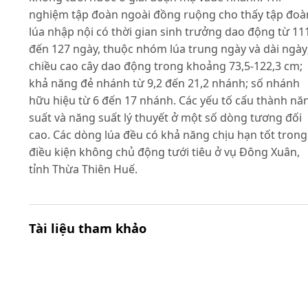
nghiệm tập đoàn ngoài đồng ruộng cho thấy tập đoà
lúa nhập nội có thời gian sinh trưởng dao động từ 11
đến 127 ngày, thuộc nhóm lúa trung ngày và dài ngày
chiều cao cây dao động trong khoảng 73,5-122,3 cm;
khả năng đẻ nhánh từ 9,2 đến 21,2 nhánh; số nhánh
hữu hiệu từ 6 đến 17 nhánh. Các yếu tố cấu thành nă
suất và năng suất lý thuyết ở một số dòng tương đối
cao. Các dòng lúa đều có khả năng chịu hạn tốt trong
điều kiện không chủ động tưới tiêu ở vụ Đông Xuân,
tỉnh Thừa Thiên Huế.
Tài liệu tham khảo
Bộ Nông nghiệp và PTNN (2011). Quy chuẩn kỹ thuật
quốc gia về khảo nghiệm giá trị sử dụng và giá trị ca
tác của giống lúa (QCVN 01-55 : 2011/BNNPTNT).
Bouman B. (2007). A conceptual framework for the