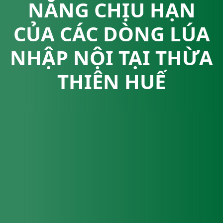
NĂNG CHỊU HẠN
CỦA CÁC DÒNG LÚA
NHẬP NỘI TẠI THỪA
THIÊN HUẾ