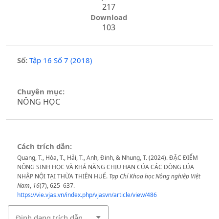
217
Download
103
Số:
Tập 16 Số 7 (2018)
Chuyên mục:
NÔNG HỌC
Cách trích dẫn:
Quang, T., Hòa, T., Hải, T., Anh, Đinh, & Nhung, T. (2024). ĐẶC ĐIỂM
NÔNG SINH HỌC VÀ KHẢ NĂNG CHỊU HẠN CỦA CÁC DÒNG LÚA
NHẬP NỘI TẠI THỪA THIÊN HUẾ.
Tạp Chí Khoa học Nông nghiệp Việt
Nam
,
16
(7), 625–637.
https://vie.vjas.vn/index.php/vjasvn/article/view/486
Định dạng trích dẫn