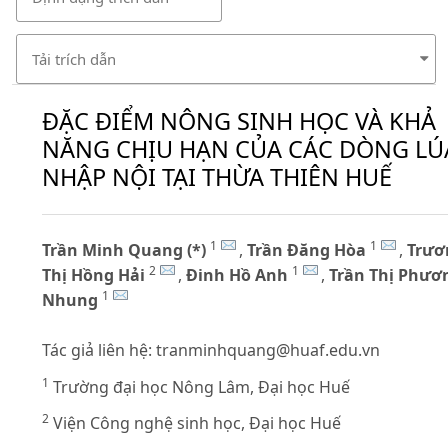
Tải trích dẫn
ĐẶC ĐIỂM NÔNG SINH HỌC VÀ KHẢ
NĂNG CHỊU HẠN CỦA CÁC DÒNG LÚ
NHẬP NỘI TẠI THỪA THIÊN HUẾ
1
1
Trần Minh Quang (*)
,
Trần Đăng Hòa
,
Trươ
2
1
Thị Hồng Hải
,
Đinh Hồ Anh
,
Trần Thị Phươ
1
Nhung
Tác giả liên hệ:
tranminhquang@huaf.edu.vn
1
Trường đại học Nông Lâm, Đại học Huế
2
Viện Công nghệ sinh học, Đại học Huế