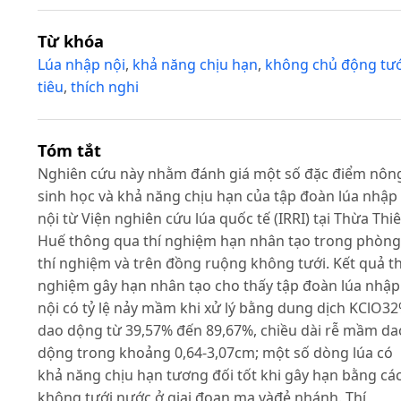
Từ khóa
Lúa nhập nội
,
khả năng chịu hạn
,
không chủ động tướ
tiêu
,
thích nghi
Tóm tắt
Nghiên cứu này nhằm đánh giá một số đặc điểm nôn
sinh học và khả năng chịu hạn của tập đoàn lúa nhập
nội từ Viện nghiên cứu lúa quốc tế (IRRI) tại Thừa Thi
Huế thông qua thí nghiệm hạn nhân tạo trong phòng
thí nghiệm và trên đồng ruộng không tưới. Kết quả th
nghiệm gây hạn nhân tạo cho thấy tập đoàn lúa nhập
nội có tỷ lệ nảy mầm khi xử lý bằng dung dịch KClO3
dao dộng từ 39,57% đến 89,67%, chiều dài rễ mầm da
dộng trong khoảng 0,64-3,07cm; một số dòng lúa có
khả năng chịu hạn tương đối tốt khi gây hạn bằng cá
không tưới nước ở giai đoạn mạ vàđẻ nhánh. Thí