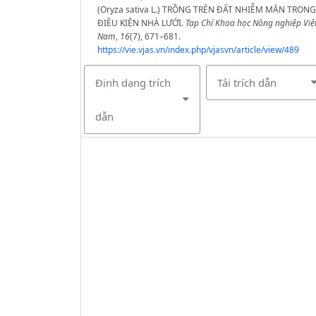
(Oryza sativa L.) TRỒNG TRÊN ĐẤT NHIỄM MẶN TRONG
ĐIỀU KIỆN NHÀ LƯỚI.
Tạp Chí Khoa học Nông nghiệp Việ
Nam
,
16
(7), 671–681.
https://vie.vjas.vn/index.php/vjasvn/article/view/489
Định dạng trích
Tải trích dẫn
dẫn