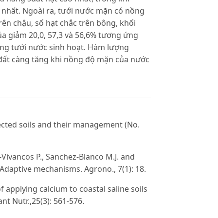
 nhất. Ngoài ra, tưới nước mặn có nồng
rên chậu, số hạt chắc trên bông, khối
lúa giảm 20,0, 57,3 và 56,6% tương ứng
ứng tưới nước sinh hoạt. Hàm lượng
g đất càng tăng khi nồng độ mặn của nước
affected soils and their management (No.
-Vivancos P., Sanchez-Blanco M.J. and
: Adaptive mechanisms. Agrono., 7(1): 18.
of applying calcium to coastal saline soils
ant Nutr.,25(3): 561-576.