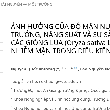
TÀI NGUYÊN VÀ MÔI TRƯỜNG
ẢNH HƯỞNG CỦA ĐỘ MẶN NƯ
TRƯỞNG, NĂNG SUẤT VÀ SỰ S
CÁC GIỐNG LÚA (Oryza sativa 
NHIỄM MẶN TRONG ĐIỀU KIỆ
1, 2, 3, 4
Nguyễn Quốc Khương (*)
,
Cao Nguyễn N
Tác giả liên hệ:
nqkhuong@ctu.edu.vn
1
Trường Đại học An Giang,Trường Đại học Quốc gia 
2
Khoa Nông nghiệp và Sinh học ứng dụng, Trường Đa
3
Khoa Nông nghiệp và Sinh học Ứng dụng, Trường Đạ