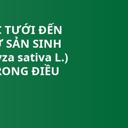
 TƯỚI ĐẾN
Ự SẢN SINH
a sativa L.)
RONG ĐIỀU