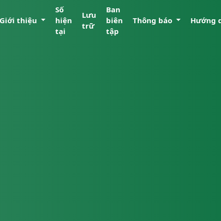
Số
Ban
Lưu
Giới thiệu
hiện
biên
Thông báo
Hướng 
trữ
tại
tập