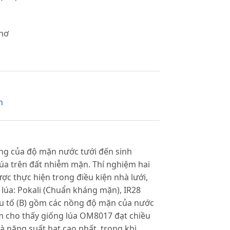
Thơ
n
ng của độ mặn nước tưới đến sinh
 lúa trên đất nhiễm mặn. Thí nghiệm hai
ợc thực hiện trong điều kiện nhà lưới,
g lúa: Pokali (Chuẩn kháng mặn), IR28
 tố (B) gồm các nồng độ mặn của nước
iệm cho thấy giống lúa OM8017 đạt chiều
và năng suất hạt cao nhất, trong khi