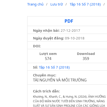
Trang chủ
/
Lưu trữ
/
Tập 16 Số 7 (2018)
/
PDF
Ngày nhận bài:
27-12-2017
Ngày duyệt đăng:
09-10-2018
DOI:
Lượt xem
Download
574
359
Số:
Tập 16 Số 7 (2018)
Chuyên mục:
TÀI NGUYÊN VÀ MÔI TRƯỜNG
Cách trích dẫn:
Khương, N., Khanh, C., & Hưng, N. (2024). ẢNH HƯỞNG
CỦA ĐỘ MẶN NƯỚC TƯỚI ĐẾN SINH TRƯỞNG, NĂNG
SUẤT VÀ SỰ SẢN SINH PROLINE CỦA CÁC GIỐNG LÚA