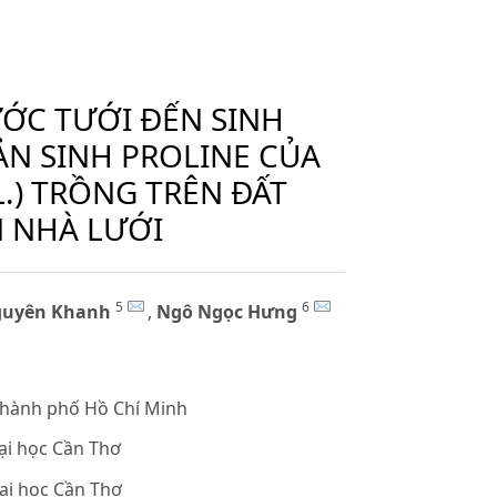
ỚC TƯỚI ĐẾN SINH
ẢN SINH PROLINE CỦA
L.) TRỒNG TRÊN ĐẤT
N NHÀ LƯỚI
5
6
guyên Khanh
,
Ngô Ngọc Hưng
thành phố Hồ Chí Minh
̣i học Cần Thơ
i học Cần Thơ