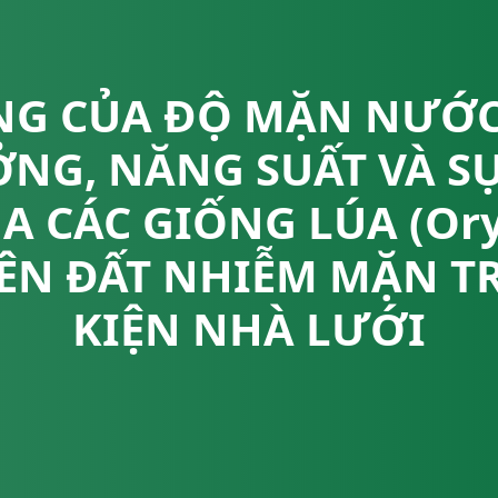
G CỦA ĐỘ MẶN NƯỚC
NG, NĂNG SUẤT VÀ S
 CÁC GIỐNG LÚA (Oryz
ÊN ĐẤT NHIỄM MẶN T
KIỆN NHÀ LƯỚI