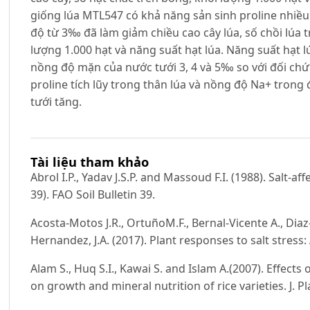
giống lúa MTL547 có khả năng sản sinh proline nhiều
độ từ 3‰ đã làm giảm chiều cao cây lúa, số chồi lúa t
lượng 1.000 hạt và năng suất hạt lúa. Năng suất hạt 
nồng độ mặn của nước tưới 3, 4 và 5‰ so với đối ch
proline tích lũy trong thân lúa và nồng độ Na+ tron
tưới tăng.
Tài liệu tham khảo
Abrol I.P., Yadav J.S.P. and Massoud F.I. (1988). Salt-
39). FAO Soil Bulletin 39.
Acosta-Motos J.R., OrtuñoM.F., Bernal-Vicente A., Diaz
Hernandez, J.A. (2017). Plant responses to salt stress
Alam S., Huq S.I., Kawai S. and Islam A.(2007). Effects 
on growth and mineral nutrition of rice varieties. J. Pl