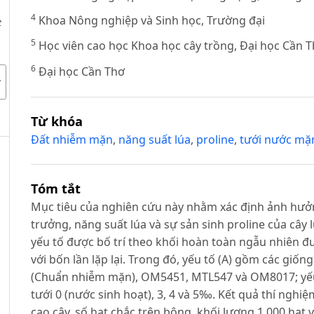
4
Khoa Nông nghiệp và Sinh học, Trường đại
t
5
Học viên cao học Khoa học cây trồng, Đại học Cần 
6
Đại học Cần Thơ
Từ khóa
Đất nhiễm mặn
,
năng suất lúa
,
proline
,
tưới nước mặ
Tóm tắt
Mục tiêu của nghiên cứu này nhằm xác định ảnh hưở
trưởng, năng suất lúa và sự sản sinh proline của cây
yếu tố được bố trí theo khối hoàn toàn ngẫu nhiên đư
với bốn lần lặp lại. Trong đó, yếu tố (A) gồm các giốn
(Chuẩn nhiễm mặn), OM5451, MTL547 và OM8017; yếu
tưới 0 (nước sinh hoạt), 3, 4 và 5‰. Kết quả thí ngh
cao cây, số hạt chắc trên bông, khối lượng 1.000 hạt 