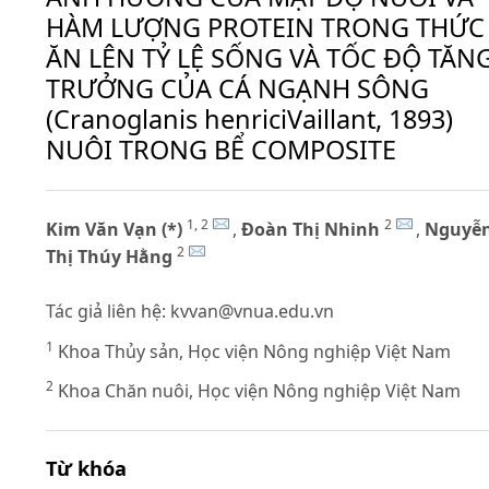
HÀM LƯỢNG PROTEIN TRONG THỨC
ĂN LÊN TỶ LỆ SỐNG VÀ TỐC ĐỘ TĂN
TRƯỞNG CỦA CÁ NGẠNH SÔNG
(Cranoglanis henriciVaillant, 1893)
NUÔI TRONG BỂ COMPOSITE
1, 2
2
Kim Văn Vạn (*)
,
Đoàn Thị Nhinh
,
Nguyễ
2
Thị Thúy Hằng
Tác giả liên hệ:
kvvan@vnua.edu.vn
1
Khoa Thủy sản, Học viện Nông nghiệp Việt Nam
2
Khoa Chăn nuôi, Học viện Nông nghiệp Việt Nam
Từ khóa