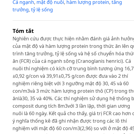
Cá ngạnh
,
mật độ nuôi
,
hàm lượng protein
,
tăng
trưởng
,
tỷ lệ sống
Tóm tắt
Nghiên cứu được thực hiện nhằm đánh giá ảnh hưởn
của mật độ và hàm lượng protein trong thức ăn lên 
trình tăng trưởng, tỷ lệ sống và hệ số chuyển hóa thứ
ăn (FCR) của cá ngạnh sông (Cranoglanis henrici). Cá
nuôi thí nghiệm có kích cỡ trung bình tương ứng 16,
±0,92 g/con và 39,91±0,75 g/con được đưa vào 2 thí
nghiệm riêng biệt với 3 ngưỡng mật độ 30, 45 và 60
con/m3và 3 mức hàm lượng protein thô (CP) trong t
ănlà30, 35 và 40%. Các thí nghiệm sử dụng hệ thống 
composit dung tích 8m3với 3 lần lặp, thời gian ương
nuôi là 60 ngày. Kết quả cho thấy, giá trị FCR cao hơn 
ý nghĩa thống kê đã ghi nhận được trong các lô thí
nghiệm với mật độ 60 con/m3(2,96) so với ở mật độ 4