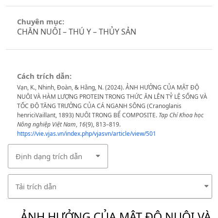
Chuyên mục:
CHĂN NUÔI – THÚ Y – THỦY SẢN
Cách trích dẫn:
Vạn, K., Nhinh, Đoàn, & Hằng, N. (2024). ẢNH HƯỞNG CỦA MẬT ĐỘ
NUÔI VÀ HÀM LƯỢNG PROTEIN TRONG THỨC ĂN LÊN TỶ LỆ SỐNG VÀ
TỐC ĐỘ TĂNG TRƯỞNG CỦA CÁ NGẠNH SÔNG (Cranoglanis
henriciVaillant, 1893) NUÔI TRONG BỂ COMPOSITE.
Tạp Chí Khoa học
Nông nghiệp Việt Nam
,
16
(9), 813–819.
https://vie.vjas.vn/index.php/vjasvn/article/view/501
Định dạng trích dẫn
Tải trích dẫn
ẢNH HƯỞNG CỦA MẬT ĐỘ NUÔI VÀ