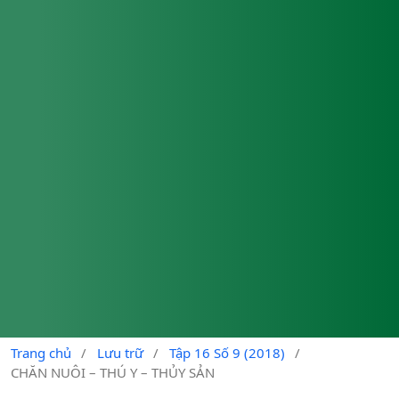
Trang chủ
/
Lưu trữ
/
Tập 16 Số 9 (2018)
/
CHĂN NUÔI – THÚ Y – THỦY SẢN