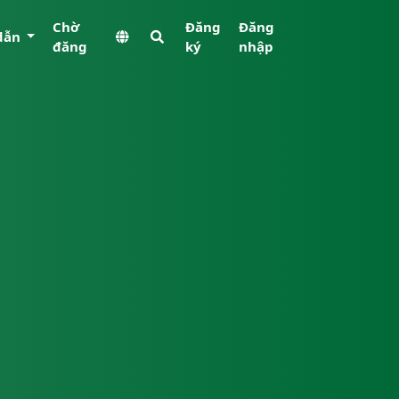
Chờ
Đăng
Đăng
dẫn
đăng
ký
nhập