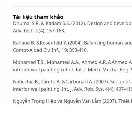
Tài liệu tham khảo
Dhumal S.R. & Kadam S.S. (2012). Design and developmen
Adv. Tech. 2(4): 157-163.
Kahane B. &Rosenfeld Y. (2004). Balancing human-and-
Compt-Aided Civ. Inf., 19: 393-410.
Mohamed T.S., Mohamed A.A., Ahmed A.R. &Ahmed A.A
interior wall painting robot, Int. J. Mech. Mecha. Eng. 
Naticchia B., Giretti A. &Carbonari A. (2007). Set up 
interior wall painting, Int. J. Adv. Rob. Sys. 4(4): 407-41
Nguyễn Trọng Hiệp và Nguyễn Văn Lẫm (2007). Thiết kế
Hà Nội.
Nguyễn Văn Lộc (2005). Kỹ thuật sơn. Nhà xuất bản Gi