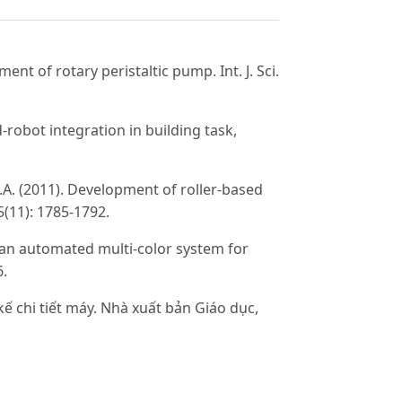
t of rotary peristaltic pump. Int. J. Sci.
robot integration in building task,
. (2011). Development of roller-based
5(11): 1785-1792.
of an automated multi-color system for
6.
 chi tiết máy. Nhà xuất bản Giáo dục,
áo dục, Hà Nội.