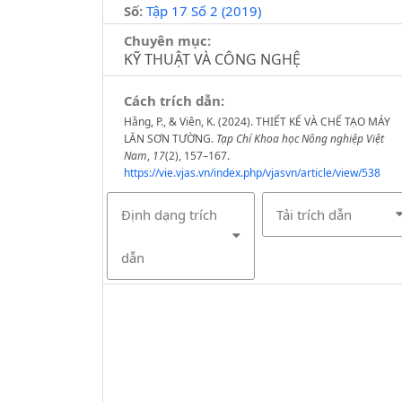
Số:
Tập 17 Số 2 (2019)
Chuyên mục:
KỸ THUẬT VÀ CÔNG NGHỆ
Cách trích dẫn:
Hằng, P., & Viên, K. (2024). THIẾT KẾ VÀ CHẾ TẠO MÁY
LĂN SƠN TƯỜNG.
Tạp Chí Khoa học Nông nghiệp Việt
Nam
,
17
(2), 157–167.
https://vie.vjas.vn/index.php/vjasvn/article/view/538
Định dạng trích
Tải trích dẫn
dẫn