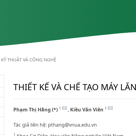
KỸ THUẬT VÀ CÔNG NGHỆ
THIẾT KẾ VÀ CHẾ TẠO MÁY L
1
1
Phạm Thị Hằng (*)
,
Kiều Văn Viên
Tác giả liên hệ:
pthang@vnua.edu.vn
1
Khoa Cơ-Điện, Học viện Nông nghiệp Việt Nam