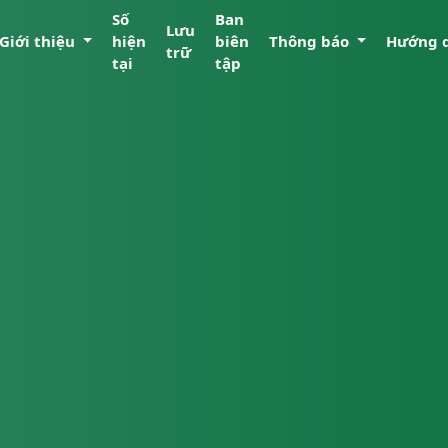
Số
Ban
Lưu
Giới thiệu
hiện
biên
Thông báo
Hướng 
trữ
tại
tập