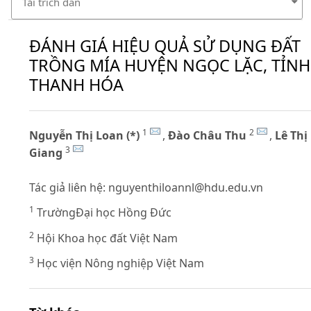
Tải trích dẫn
ĐÁNH GIÁ HIỆU QUẢ SỬ DỤNG ĐẤT
TRỒNG MÍA HUYỆN NGỌC LẶC, TỈNH
THANH HÓA
1
2
Nguyễn Thị Loan (*)
,
Đào Châu Thu
,
Lê Thị
3
Giang
Tác giả liên hệ:
nguyenthiloannl@hdu.edu.vn
1
TrườngĐại học Hồng Đức
2
Hội Khoa học đất Việt Nam
3
Học viện Nông nghiệp Việt Nam