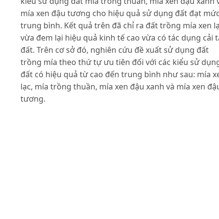
kiểu sử dụng đất mía trồng thuần, mía xen đậu xanh 
mía xen đậu tương cho hiệu quả sử dụng đất đạt mứ
trung bình. Kết quả trên đã chỉ ra đất trồng mía xen l
vừa đem lại hiệu quả kinh tế cao vừa có tác dụng cải 
đất. Trên cơ sở đó, nghiên cứu đề xuất sử dụng đất
trồng mía theo thứ tự ưu tiên đối với các kiểu sử dụn
đất có hiệu quả từ cao đến trung bình như sau: mía x
lạc, mía trồng thuần, mía xen đậu xanh và mía xen đậ
tương.
Tài liệu tham khảo
Bộ Nông nghiệp và Phát triển nông thôn (2009). Cẩm
nang sử dụng đất nông nghiệp tập 2. Nhà xuất bản
Khoa học và Kỹ thuật.
Cao Anh Đương (2016). Giảm thiệt hại sản xuất mía d
hạn. Viện Nghiên cứu Mía đường. Bài viết trên báo