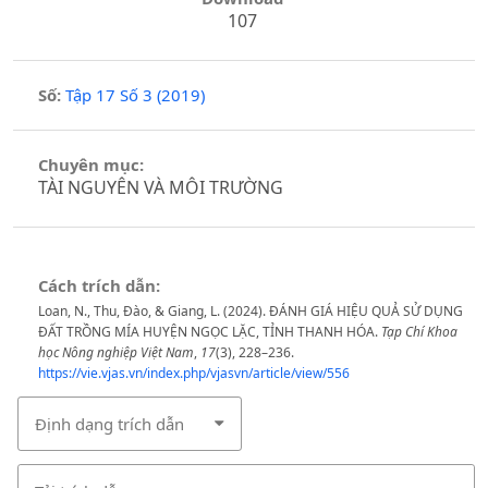
107
Số:
Tập 17 Số 3 (2019)
Chuyên mục:
TÀI NGUYÊN VÀ MÔI TRƯỜNG
Cách trích dẫn:
Loan, N., Thu, Đào, & Giang, L. (2024). ĐÁNH GIÁ HIỆU QUẢ SỬ DỤNG
ĐẤT TRỒNG MÍA HUYỆN NGỌC LẶC, TỈNH THANH HÓA.
Tạp Chí Khoa
học Nông nghiệp Việt Nam
,
17
(3), 228–236.
https://vie.vjas.vn/index.php/vjasvn/article/view/556
Định dạng trích dẫn