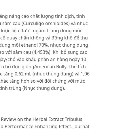
ng nâng cao chất lượng tinh dịch, tinh
u sâm cau (Curculigo orchioides) và nhục
t dược liệu được ngâm trong dung môi
c, cô quay chân không và đông khô để thu
g dung môi ethanol 70%, nhục thung dung
 so với sâm cau (4,453%). Khi bổ sung cao
gày/chó vào khẩu phần ăn hàng ngày 10
h chó đực giốngAmerican Bully. Thể tích
ức tăng 0,62 mL (nhục thung dung) và 1,06
 thác tăng hơn so với đối chứng với mức
 tinh trùng (Nhục thung dung).
 Review on the Herbal Extract Tribulus
and Performance Enhancing Effect. Journal