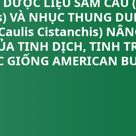
DƯỢC LIỆU SÂM CAU (
es) VÀ NHỤC THUNG DU
 Caulis Cistanchis) NÂ
A TINH DỊCH, TINH 
 GIỐNG AMERICAN B