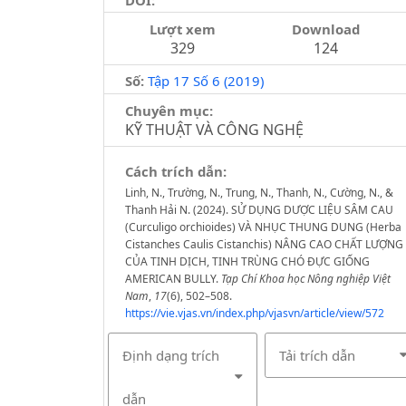
Lượt xem
Download
329
124
Số:
Tập 17 Số 6 (2019)
Chuyên mục:
KỸ THUẬT VÀ CÔNG NGHỆ
Cách trích dẫn:
Linh, N., Trường, N., Trung, N., Thanh, N., Cường, N., &
Thanh Hải N. (2024). SỬ DỤNG DƯỢC LIỆU SÂM CAU
(Curculigo orchioides) VÀ NHỤC THUNG DUNG (Herba
Cistanches Caulis Cistanchis) NÂNG CAO CHẤT LƯỢNG
CỦA TINH DỊCH, TINH TRÙNG CHÓ ĐỰC GIỐNG
AMERICAN BULLY.
Tạp Chí Khoa học Nông nghiệp Việt
Nam
,
17
(6), 502–508.
https://vie.vjas.vn/index.php/vjasvn/article/view/572
Định dạng trích
Tải trích dẫn
dẫn