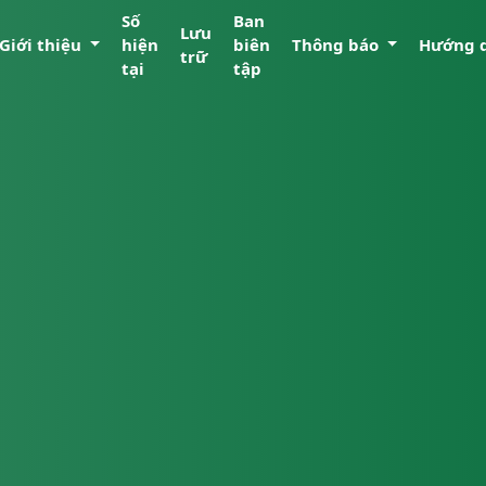
Số
Ban
Lưu
Giới thiệu
hiện
biên
Thông báo
Hướng 
trữ
tại
tập