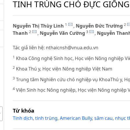
TINH TRÙNG CHÓ ĐỰC GIỐNG
1
2
Nguyễn Thị Thùy Linh
,
Nguyễn Đức Trường
2
3
Thanh
,
Nguyễn Văn Cường
,
Nguyễn Thanh 
Tác giả liên hệ:
nthaicnsh@vnua.edu.vn
1
Khoa Công nghệ Sinh học, Học viện Nông nghiệp V
2
Khoa Thú y, Học viện Nông nghiệp Việt Nam
3
Trung tâm Nghiên cứu chó nghiệp vụ KhoaThú y, Họ
4
Viện Sinh học Nông nghiệp, Học viện Nông nghiệp 
Từ khóa
Tinh dịch
,
tinh trùng
,
American Bully
,
sâm cau
,
nhục 