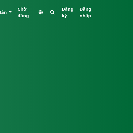
Chờ
Đăng
Đăng
dẫn
đăng
ký
nhập