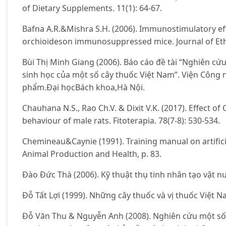
of Dietary Supplements. 11(1): 64-67.
Bafna A.R.&Mishra S.H. (2006). Immunostimulatory eff
orchioideson immunosuppressed mice. Journal of Eth
Bùi Thị Minh Giang (2006). Báo cáo đề tài “Nghiên cứu
sinh học của một số cây thuốc Việt Nam”. Viện Công
phẩm.Đại họcBách khoa,Hà Nội.
Chauhana N.S., Rao Ch.V. & Dixit V.K. (2017). Effect o
behaviour of male rats. Fitoterapia. 78(7-8): 530-534.
Chemineau&Caynie (1991). Training manual on artifici
Animal Production and Health, p. 83.
Đào Đức Thà (2006). Kỹ thuật thụ tinh nhân tạo vật n
Đỗ Tất Lợi (1999). Những cây thuốc và vị thuốc Việt N
Đỗ Văn Thu & Nguyễn Anh (2008). Nghiên cứu một số 