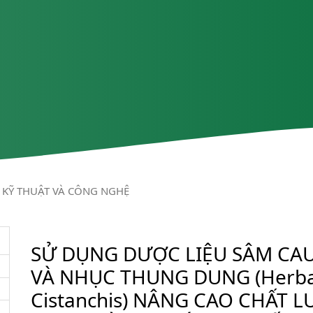
KỸ THUẬT VÀ CÔNG NGHỆ
SỬ DỤNG DƯỢC LIỆU SÂM CAU (
VÀ NHỤC THUNG DUNG (Herba C
Cistanchis) NÂNG CAO CHẤT 