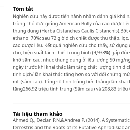
Tóm tắt
Nghiên cứu này được tiến hành nhằm đánh giá khả nă
trùng chó đực giống American Bully của cao dược liệ
thung dung (Herba Cistanches Caulis Cistanchis).Bộ
ethanol 70%; sau 72 giờ dịch chiết được thu thập, lọ
cao dược liệu. Kết quả nghiên cứu cho thấy, sử dụn
cho, hiệu suất tách chiết trung bình (9,938%) gấp đôi
khô sâm cau, nhục thung dung ở liều lượng 50 mg/n
ngày trước khi khai thác làm tăng chất lượng tinh dịc
tinh dịch/ lần khai thác tăng hơn so với đối chứng m
mL (sâm cau). Tổng số tinh trùng tiến thẳng/lần khai
tăng266,92 triệu tinh trùng (Sâm cau) và 208,83 triệu
Tài liệu tham khảo
Ahmed Q., Declan P.N.&Andrea P. (2014). A Systematic
terrestris and the Roots of its Putative Aphrodisiac 