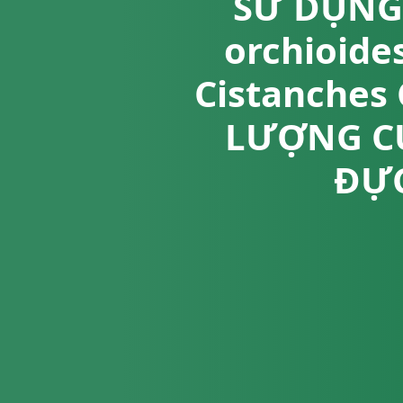
SỬ DỤNG 
orchioid
Cistanches
LƯỢNG CỦ
ĐỰC