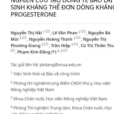
SINH KHÁNG THỂ ĐƠN DÒNG KHÁN
PROGESTERONE
1
2
Nguyễn Thị Hải
,
Lê Văn Phan
,
Nguyễn Bá
3
3
Mùi
,
Nguyễn Hoàng Thịnh
,
Nguyễn Thị
3
3
Phương Giang
,
Trần Hiệp
,
Cù Thị Thiên Th
4, 3
,
Phạm Kim Đăng (*)
Tác giả liên hệ:
pkdang@vnua.edu.vn
1
Viện Sinh thái và Bảo vệ công trình
2
Phòng thí nghiệmtrọng điểm CNSH thú y, Học viện
Nông nghiệp Việt Nam
3
Khoa Chăn nuôi, Học viện Nông nghiệp Việt Nam
4
Phòng Thí nghiệm Trung tâm, Khoa Chăn nuôi, Học