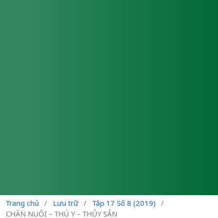
Trang chủ
/
Lưu trữ
/
Tập 17 Số 8 (2019)
/
CHĂN NUÔI – THÚ Y – THỦY SẢN