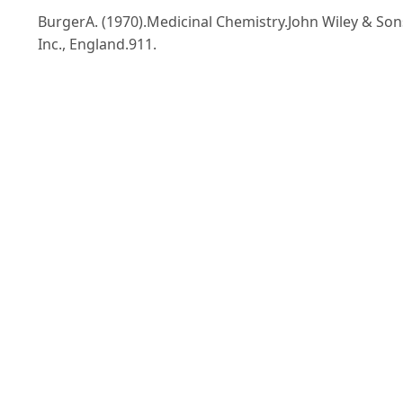
BurgerA. (1970).Medicinal Chemistry.John Wiley & Son
Inc., England.911.
EMEA (2004). Committee for veterinary medicinal
products progesterone.UK, 4pages.
Gomes W.R. &Erb R.E. (1965). Progesterone in bovine
reproduction: A review.48(3) : 314-330.Doi:
https://doi.org/10.3168/jds.S0022-0302(65)
88222-4
Fantl V.E., Wang D.Y. & Knyba R.E. (1982). The product
of high affinity monoclonal antibodies to progesteron
Journal Steroid Biochemistry. 17: 125-130.Doi:
https://doi.org/10.1016/0022-4731(82)90110-8
.
Fatýma Yücel &Beyazýt Çirakoğlu (1999). Production o
monoclonal mntibodies specific for progesterone. Tu
Journal of Biology. 23: 393-399.