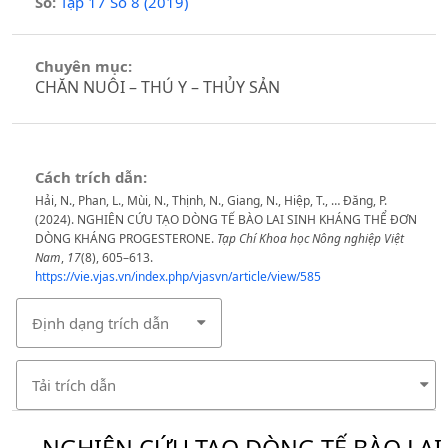
Số:
Tập 17 Số 8 (2019)
Chuyên mục:
CHĂN NUÔI – THÚ Y – THỦY SẢN
Cách trích dẫn:
Hải, N., Phan, L., Mùi, N., Thịnh, N., Giang, N., Hiệp, T., … Đăng, P.
(2024). NGHIÊN CỨU TẠO DÒNG TẾ BÀO LAI SINH KHÁNG THỂ ĐƠN
DÒNG KHÁNG PROGESTERONE.
Tạp Chí Khoa học Nông nghiệp Việt
Nam
,
17
(8), 605–613.
https://vie.vjas.vn/index.php/vjasvn/article/view/585
Định dạng trích dẫn
Tải trích dẫn
NGHIÊN CỨU TẠO DÒNG TẾ BÀO LAI