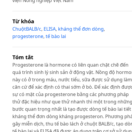
viện Nông nghiệp Việt Nam
Từ khóa
ChuộtBALB/c
,
ELISA
,
kháng thể đơn dòng
,
progesterone
,
tế bào lai
Tóm tắt
Progesterone là hormone có liên quan chặt chẽ đến
quá trình sinh lý sinh sản ở động vật. Nồng độ horm
này có ở trong máu, nước tiểu, sữa được sử dụng làm
căn cứ để xác định có thai sớm ở bò. Để xác định đượ
sự có mặt của progesterone bằng các phương pháp
thử đặc hiệu như que thử nhanh thì một trong nhữn
bước quan trọng nhất là tạo được dòng tế bào lai tiết
kháng thể đơn dòng kháng progesteron. Phương ph
gây miễn dịch, thu tế bào lách ở chuột BALB/c, tạo dò
tế bào lai và ELISA đã được áp dụng trên cơ sở sử dụ